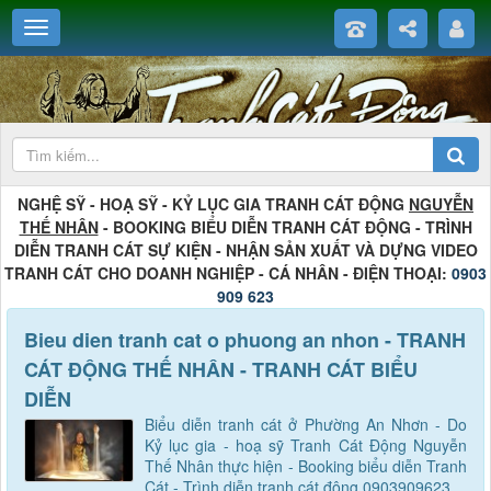
NGHỆ SỸ - HOẠ SỸ - KỶ LỤC GIA TRANH CÁT ĐỘNG
NGUYỄN
THẾ NHÂN
- BOOKING BIỂU DIỄN TRANH CÁT ĐỘNG - TRÌNH
DIỄN TRANH CÁT SỰ KIỆN - NHẬN SẢN XUẤT VÀ DỰNG VIDEO
TRANH CÁT CHO DOANH NGHIỆP - CÁ NHÂN - ĐIỆN THOẠI:
0903
909 623
Bieu dien tranh cat o phuong an nhon - TRANH
CÁT ĐỘNG THẾ NHÂN - TRANH CÁT BIỂU
DIỄN
Biểu diễn tranh cát ở Phường An Nhơn - Do
Kỷ lục gia - hoạ sỹ Tranh Cát Động Nguyễn
Thế Nhân thực hiện - Booking biểu diễn Tranh
Cát - Trình diễn tranh cát động 0903909623