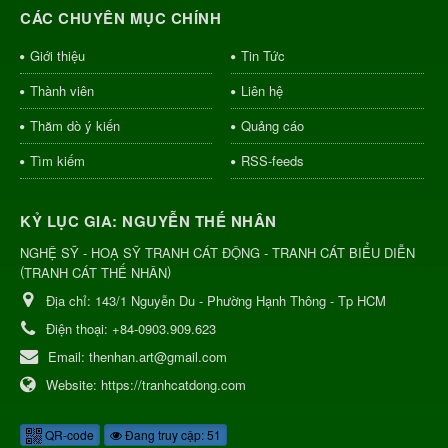
CÁC CHUYÊN MỤC CHÍNH
Giới thiệu
Tin Tức
Thành viên
Liên hệ
Thăm dò ý kiến
Quảng cáo
Tìm kiếm
RSS-feeds
KỶ LỤC GIA: NGUYỄN THẾ NHÂN
NGHỆ SỸ - HOẠ SỸ TRANH CÁT ĐỘNG - TRANH CÁT BIỂU DIỄN
(
)
TRANH CÁT THẾ NHÂN
Địa chỉ:
143/1 Nguyễn Du - Phường Hạnh Thông - Tp HCM
Điện thoại:
+84-0903.909.623
Email:
thenhan.art@gmail.com
Website:
https://tranhcatdong.com
QR-code
Đang truy cập: 51