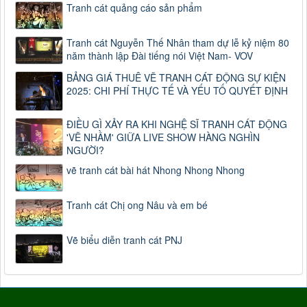
Tranh cát quảng cáo sản phẩm
Tranh cát Nguyễn Thế Nhân tham dự lễ kỷ niệm 80
năm thành lập Đài tiếng nói Việt Nam- VOV
BẢNG GIÁ THUÊ VẼ TRANH CÁT ĐỘNG SỰ KIỆN
2025: CHI PHÍ THỰC TẾ VÀ YẾU TỐ QUYẾT ĐỊNH
ĐIỀU GÌ XẢY RA KHI NGHỆ SĨ TRANH CÁT ĐỘNG
'VẼ NHẦM' GIỮA LIVE SHOW HÀNG NGHÌN
NGƯỜI?
vẽ tranh cát bài hát Nhong Nhong Nhong
Tranh cát Chị ong Nâu và em bé
Vẽ biểu diễn tranh cát PNJ