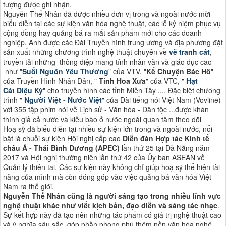
tượng được ghi nhận.
Nguyễn Thế Nhân đã được nhiều đơn vị trong và ngoài nước mời
biểu diễn tại các sự kiện văn hóa nghệ thuật, các lễ kỷ niệm phục vụ
cộng đồng hay quảng bá ra mắt sản phẩm mới cho các doanh
nghiệp. Anh được các Đài Truyền hình trung ương và địa phương đặt
sản xuất những chương trình nghệ thuật chuyên về
vẽ tranh cát
,
truyền tải những thông điệp mang tính nhân văn và giáo dục cao
như "
Suối Nguồn Yêu Thương
" của VTV, "
Kể Chuyện Bác Hồ
"
của Truyền Hình Nhân Dân, "
Tinh Hoa Xưa
" của VTC, "
Hạt
Cát Diệu Kỳ
" cho truyền hình các tỉnh Miền Tây .... Đặc biệt chương
trình "
Người Việt - Nước Việt
" của Đài tiếng nói Việt Nam (Vovline)
với 355 tập phim nói về Lịch sử - Văn hóa - Dân tộc ...được khán
thính giả cả nước và kiều bào ở nước ngoài quan tâm theo dõi
Hoạ sỹ đã biểu diễn tại nhiều sự kiện lớn trong và ngoài nước, nổi
bật là chuỗi sự kiện Hội nghị cấp cao
Diễn đàn Hợp tác Kinh tế
châu Á - Thái Bình Dương (APEC)
lần thứ 25 tại Đà Nẵng năm
2017 và Hội nghị thường niên lần thứ 42 của Ủy ban ASEAN về
Quản lý thiên tai. Các sự kiện này không chỉ giúp hoạ sỹ thể hiện tài
năng của mình mà còn đóng góp vào việc quảng bá văn hóa Việt
Nam ra thế giới​​.
Nguyễn Thế Nhân cũng là người sáng tạo trong nhiều lĩnh vực
nghệ thuật khác như viết kịch bản, đạo diễn và sáng tác nhạc
.
Sự kết hợp này đã tạo nên những tác phẩm có giá trị nghệ thuật cao
và ý nghĩa sâu sắc, góp phần phong phú thêm nền văn hóa nghệ