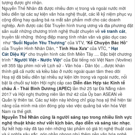
tượng được ghi nhận.
Nguyễn Thế Nhân đã được nhiều đơn vị trong và ngoài nước mời
biểu diễn tại các sự kiện văn hóa nghệ thuật, các lễ kỷ niệm phục vụ
cộng đồng hay quảng bá ra mắt sản phẩm mới cho các doanh
nghiệp. Anh được các Đài Truyền hình trung ương và địa phương đặt
sản xuất những chương trình nghệ thuật chuyên về
vẽ tranh cát
,
truyền tải những thông điệp mang tính nhân văn và giáo dục cao
như "
Suối Nguồn Yêu Thương
" của VTV, "
Kể Chuyện Bác Hồ
"
của Truyền Hình Nhân Dân, "
Tinh Hoa Xưa
" của VTC, "
Hạt
Cát Diệu Kỳ
" cho truyền hình các tỉnh Miền Tây .... Đặc biệt chương
trình "
Người Việt - Nước Việt
" của Đài tiếng nói Việt Nam (Vovline)
với 355 tập phim nói về Lịch sử - Văn hóa - Dân tộc ...được khán
thính giả cả nước và kiều bào ở nước ngoài quan tâm theo dõi
Hoạ sỹ đã biểu diễn tại nhiều sự kiện lớn trong và ngoài nước, nổi
bật là chuỗi sự kiện Hội nghị cấp cao
Diễn đàn Hợp tác Kinh tế
châu Á - Thái Bình Dương (APEC)
lần thứ 25 tại Đà Nẵng năm
2017 và Hội nghị thường niên lần thứ 42 của Ủy ban ASEAN về
Quản lý thiên tai. Các sự kiện này không chỉ giúp hoạ sỹ thể hiện tài
năng của mình mà còn đóng góp vào việc quảng bá văn hóa Việt
Nam ra thế giới​​.
Nguyễn Thế Nhân cũng là người sáng tạo trong nhiều lĩnh vực
nghệ thuật khác như viết kịch bản, đạo diễn và sáng tác nhạc
.
Sự kết hợp này đã tạo nên những tác phẩm có giá trị nghệ thuật cao
và ý nghĩa sâu sắc, góp phần phong phú thêm nền văn hóa nghệ