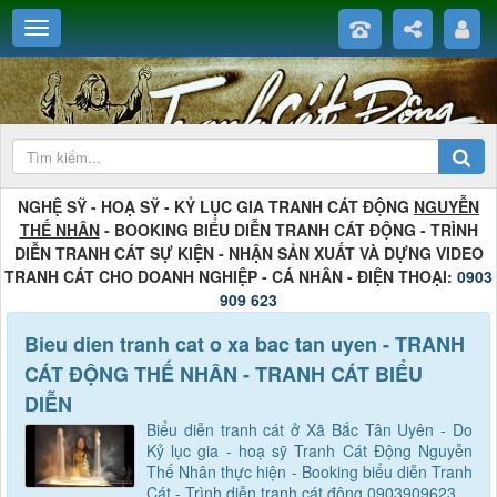
NGHỆ SỸ - HOẠ SỸ - KỶ LỤC GIA TRANH CÁT ĐỘNG
NGUYỄN
THẾ NHÂN
- BOOKING BIỂU DIỄN TRANH CÁT ĐỘNG - TRÌNH
DIỄN TRANH CÁT SỰ KIỆN - NHẬN SẢN XUẤT VÀ DỰNG VIDEO
TRANH CÁT CHO DOANH NGHIỆP - CÁ NHÂN - ĐIỆN THOẠI:
0903
909 623
Bieu dien tranh cat o xa bac tan uyen - TRANH
CÁT ĐỘNG THẾ NHÂN - TRANH CÁT BIỂU
DIỄN
Biểu diễn tranh cát ở Xã Bắc Tân Uyên - Do
Kỷ lục gia - hoạ sỹ Tranh Cát Động Nguyễn
Thế Nhân thực hiện - Booking biểu diễn Tranh
Cát - Trình diễn tranh cát động 0903909623.