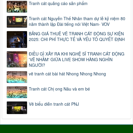
Tranh cát quảng cáo sản phẩm
Tranh cát Nguyễn Thế Nhân tham dự lễ kỷ niệm 80
năm thành lập Đài tiếng nói Việt Nam- VOV
BẢNG GIÁ THUÊ VẼ TRANH CÁT ĐỘNG SỰ KIỆN
2025: CHI PHÍ THỰC TẾ VÀ YẾU TỐ QUYẾT ĐỊNH
ĐIỀU GÌ XẢY RA KHI NGHỆ SĨ TRANH CÁT ĐỘNG
'VẼ NHẦM' GIỮA LIVE SHOW HÀNG NGHÌN
NGƯỜI?
vẽ tranh cát bài hát Nhong Nhong Nhong
Tranh cát Chị ong Nâu và em bé
Vẽ biểu diễn tranh cát PNJ