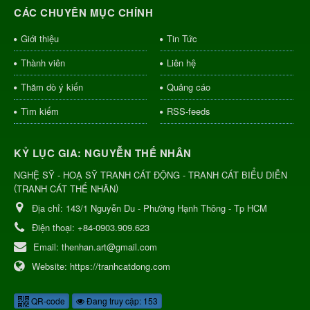
CÁC CHUYÊN MỤC CHÍNH
Giới thiệu
Tin Tức
Thành viên
Liên hệ
Thăm dò ý kiến
Quảng cáo
Tìm kiếm
RSS-feeds
KỶ LỤC GIA: NGUYỄN THẾ NHÂN
NGHỆ SỸ - HOẠ SỸ TRANH CÁT ĐỘNG - TRANH CÁT BIỂU DIỄN
(
)
TRANH CÁT THẾ NHÂN
Địa chỉ:
143/1 Nguyễn Du - Phường Hạnh Thông - Tp HCM
Điện thoại:
+84-0903.909.623
Email:
thenhan.art@gmail.com
Website:
https://tranhcatdong.com
QR-code
Đang truy cập: 153