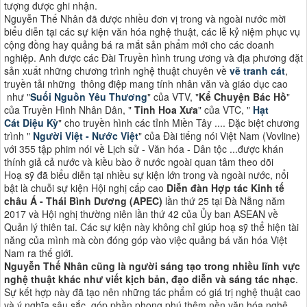
tượng được ghi nhận.
Nguyễn Thế Nhân đã được nhiều đơn vị trong và ngoài nước mời
biểu diễn tại các sự kiện văn hóa nghệ thuật, các lễ kỷ niệm phục vụ
cộng đồng hay quảng bá ra mắt sản phẩm mới cho các doanh
nghiệp. Anh được các Đài Truyền hình trung ương và địa phương đặt
sản xuất những chương trình nghệ thuật chuyên về
vẽ tranh cát
,
truyền tải những thông điệp mang tính nhân văn và giáo dục cao
như "
Suối Nguồn Yêu Thương
" của VTV, "
Kể Chuyện Bác Hồ
"
của Truyền Hình Nhân Dân, "
Tinh Hoa Xưa
" của VTC, "
Hạt
Cát Diệu Kỳ
" cho truyền hình các tỉnh Miền Tây .... Đặc biệt chương
trình "
Người Việt - Nước Việt
" của Đài tiếng nói Việt Nam (Vovline)
với 355 tập phim nói về Lịch sử - Văn hóa - Dân tộc ...được khán
thính giả cả nước và kiều bào ở nước ngoài quan tâm theo dõi
Hoạ sỹ đã biểu diễn tại nhiều sự kiện lớn trong và ngoài nước, nổi
bật là chuỗi sự kiện Hội nghị cấp cao
Diễn đàn Hợp tác Kinh tế
châu Á - Thái Bình Dương (APEC)
lần thứ 25 tại Đà Nẵng năm
2017 và Hội nghị thường niên lần thứ 42 của Ủy ban ASEAN về
Quản lý thiên tai. Các sự kiện này không chỉ giúp hoạ sỹ thể hiện tài
năng của mình mà còn đóng góp vào việc quảng bá văn hóa Việt
Nam ra thế giới​​.
Nguyễn Thế Nhân cũng là người sáng tạo trong nhiều lĩnh vực
nghệ thuật khác như viết kịch bản, đạo diễn và sáng tác nhạc
.
Sự kết hợp này đã tạo nên những tác phẩm có giá trị nghệ thuật cao
và ý nghĩa sâu sắc, góp phần phong phú thêm nền văn hóa nghệ