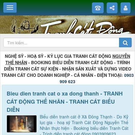
NGHỆ SỸ - HOẠ SỸ - KỶ LỤC GIA TRANH CÁT ĐỘNG
NGUYỄN
THẾ NHÂN
- BOOKING BIỂU DIỄN TRANH CÁT ĐỘNG - TRÌNH
DIỄN TRANH CÁT SỰ KIỆN - NHẬN SẢN XUẤT VÀ DỰNG VIDEO
TRANH CÁT CHO DOANH NGHIỆP - CÁ NHÂN - ĐIỆN THOẠI:
0903
909 623
Bieu dien tranh cat o xa dong thanh - TRANH
CÁT ĐỘNG THẾ NHÂN - TRANH CÁT BIỂU
DIỄN
Biểu diễn tranh cát ở Xã Đông Thạnh - Do Kỷ
lục gia - hoạ sỹ Tranh Cát Động Nguyễn Thế
Nhân thực hiện - Booking biểu diễn Tranh Cát
- Trình diễn tranh cát động 0903909623