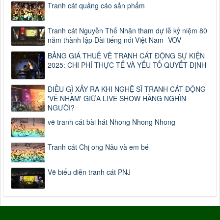
Tranh cát quảng cáo sản phẩm
Tranh cát Nguyễn Thế Nhân tham dự lễ kỷ niệm 80
năm thành lập Đài tiếng nói Việt Nam- VOV
BẢNG GIÁ THUÊ VẼ TRANH CÁT ĐỘNG SỰ KIỆN
2025: CHI PHÍ THỰC TẾ VÀ YẾU TỐ QUYẾT ĐỊNH
ĐIỀU GÌ XẢY RA KHI NGHỆ SĨ TRANH CÁT ĐỘNG
'VẼ NHẦM' GIỮA LIVE SHOW HÀNG NGHÌN
NGƯỜI?
vẽ tranh cát bài hát Nhong Nhong Nhong
Tranh cát Chị ong Nâu và em bé
Vẽ biểu diễn tranh cát PNJ