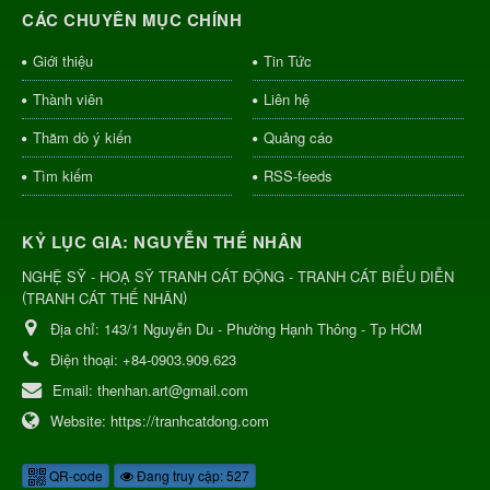
CÁC CHUYÊN MỤC CHÍNH
Giới thiệu
Tin Tức
Thành viên
Liên hệ
Thăm dò ý kiến
Quảng cáo
Tìm kiếm
RSS-feeds
KỶ LỤC GIA: NGUYỄN THẾ NHÂN
NGHỆ SỸ - HOẠ SỸ TRANH CÁT ĐỘNG - TRANH CÁT BIỂU DIỄN
(
)
TRANH CÁT THẾ NHÂN
Địa chỉ:
143/1 Nguyễn Du - Phường Hạnh Thông - Tp HCM
Điện thoại:
+84-0903.909.623
Email:
thenhan.art@gmail.com
Website:
https://tranhcatdong.com
QR-code
Đang truy cập: 527