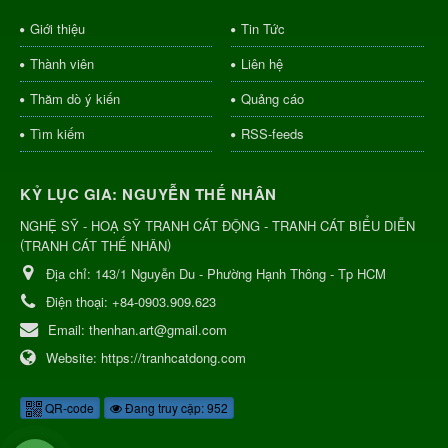
Giới thiệu
Tin Tức
Thành viên
Liên hệ
Thăm dò ý kiến
Quảng cáo
Tìm kiếm
RSS-feeds
KỶ LỤC GIA: NGUYỄN THẾ NHÂN
NGHỆ SỸ - HOẠ SỸ TRANH CÁT ĐỘNG - TRANH CÁT BIỂU DIỄN
(
)
TRANH CÁT THẾ NHÂN
Địa chỉ:
143/1 Nguyễn Du - Phường Hạnh Thông - Tp HCM
Điện thoại:
+84-0903.909.623
Email:
thenhan.art@gmail.com
Website:
https://tranhcatdong.com
QR-code
Đang truy cập: 952