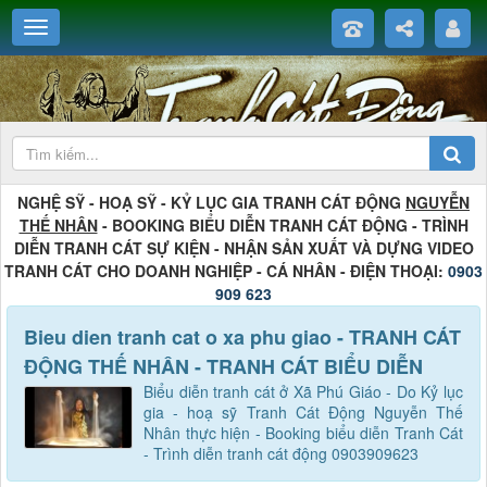
NGHỆ SỸ - HOẠ SỸ - KỶ LỤC GIA TRANH CÁT ĐỘNG
NGUYỄN
THẾ NHÂN
- BOOKING BIỂU DIỄN TRANH CÁT ĐỘNG - TRÌNH
DIỄN TRANH CÁT SỰ KIỆN - NHẬN SẢN XUẤT VÀ DỰNG VIDEO
TRANH CÁT CHO DOANH NGHIỆP - CÁ NHÂN - ĐIỆN THOẠI:
0903
909 623
Bieu dien tranh cat o xa phu giao - TRANH CÁT
ĐỘNG THẾ NHÂN - TRANH CÁT BIỂU DIỄN
Biểu diễn tranh cát ở Xã Phú Giáo - Do Kỷ lục
gia - hoạ sỹ Tranh Cát Động Nguyễn Thế
Nhân thực hiện - Booking biểu diễn Tranh Cát
- Trình diễn tranh cát động 0903909623