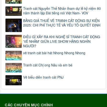
Tranh cát Nguyễn Thế Nhân tham dự lễ kỷ niệm 80
năm thành lập Đài tiếng nói Việt Nam- VOV
BẢNG GIÁ THUÊ VẼ TRANH CÁT ĐỘNG SỰ KIỆN
2025: CHI PHÍ THỰC TẾ VÀ YẾU TỐ QUYẾT ĐỊNH
ĐIỀU GÌ XẢY RA KHI NGHỆ SĨ TRANH CÁT ĐỘNG
'VẼ NHẦM' GIỮA LIVE SHOW HÀNG NGHÌN
NGƯỜI?
vẽ tranh cát bài hát Nhong Nhong Nhong
Tranh cát Chị ong Nâu và em bé
Vẽ biểu diễn tranh cát PNJ
CÁC CHUYÊN MỤC CHÍNH