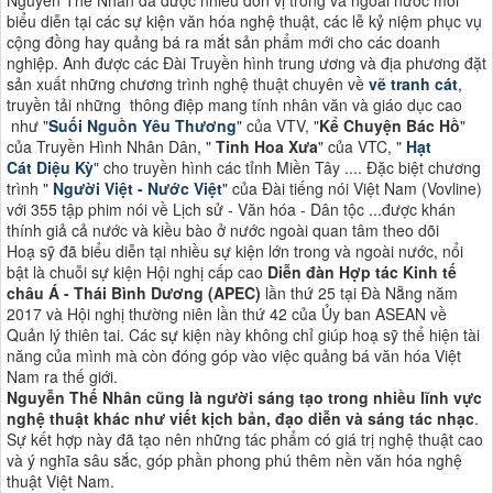
biểu diễn tại các sự kiện văn hóa nghệ thuật, các lễ kỷ niệm phục vụ
cộng đồng hay quảng bá ra mắt sản phẩm mới cho các doanh
nghiệp. Anh được các Đài Truyền hình trung ương và địa phương đặt
sản xuất những chương trình nghệ thuật chuyên về
vẽ tranh cát
,
truyền tải những thông điệp mang tính nhân văn và giáo dục cao
như "
Suối Nguồn Yêu Thương
" của VTV, "
Kể Chuyện Bác Hồ
"
của Truyền Hình Nhân Dân, "
Tinh Hoa Xưa
" của VTC, "
Hạt
Cát Diệu Kỳ
" cho truyền hình các tỉnh Miền Tây .... Đặc biệt chương
trình "
Người Việt - Nước Việt
" của Đài tiếng nói Việt Nam (Vovline)
với 355 tập phim nói về Lịch sử - Văn hóa - Dân tộc ...được khán
thính giả cả nước và kiều bào ở nước ngoài quan tâm theo dõi
Hoạ sỹ đã biểu diễn tại nhiều sự kiện lớn trong và ngoài nước, nổi
bật là chuỗi sự kiện Hội nghị cấp cao
Diễn đàn Hợp tác Kinh tế
châu Á - Thái Bình Dương (APEC)
lần thứ 25 tại Đà Nẵng năm
2017 và Hội nghị thường niên lần thứ 42 của Ủy ban ASEAN về
Quản lý thiên tai. Các sự kiện này không chỉ giúp hoạ sỹ thể hiện tài
năng của mình mà còn đóng góp vào việc quảng bá văn hóa Việt
Nam ra thế giới​​.
Nguyễn Thế Nhân cũng là người sáng tạo trong nhiều lĩnh vực
nghệ thuật khác như viết kịch bản, đạo diễn và sáng tác nhạc
.
Sự kết hợp này đã tạo nên những tác phẩm có giá trị nghệ thuật cao
và ý nghĩa sâu sắc, góp phần phong phú thêm nền văn hóa nghệ
thuật Việt Nam​​.