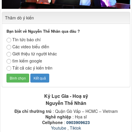
Thăm dò ý kiến
Bạn biết về Nguyễn Thế Nhân qua đâu ?
TIn tức báo chí
Các video biểu diễn
Giới thiệu từ người khác
tìm kiếm google
Tất cả các ý kiến trên
Kỷ Lục Gia - Hoạ sỹ
Nguyễn Thế Nhân
Địa chỉ thường trú
: Quận Gò Vấp – HCMC – Vietnam
Nghề nghiệp
: Họa sĩ
Cellphone
:
0903909623
Youtube
,
Tiktok