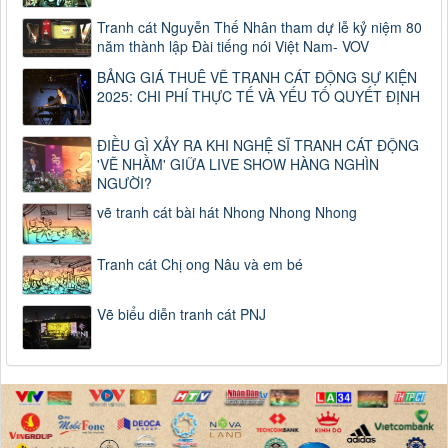
Tranh cát Nguyễn Thế Nhân tham dự lễ kỷ niệm 80
năm thành lập Đài tiếng nói Việt Nam- VOV
BẢNG GIÁ THUÊ VẼ TRANH CÁT ĐỘNG SỰ KIỆN
2025: CHI PHÍ THỰC TẾ VÀ YẾU TỐ QUYẾT ĐỊNH
ĐIỀU GÌ XẢY RA KHI NGHỆ SĨ TRANH CÁT ĐỘNG
'VẼ NHẦM' GIỮA LIVE SHOW HÀNG NGHÌN
NGƯỜI?
vẽ tranh cát bài hát Nhong Nhong Nhong
Tranh cát Chị ong Nâu và em bé
Vẽ biểu diễn tranh cát PNJ