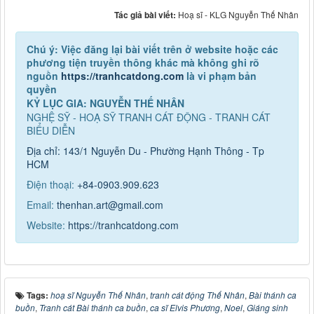
Tác giả bài viết:
Hoạ sĩ - KLG Nguyễn Thế Nhân
Chú ý: Việc đăng lại bài viết trên ở website hoặc các
phương tiện truyền thông khác mà không ghi rõ
nguồn
https://tranhcatdong.com
là vi phạm bản
quyền
KỶ LỤC GIA: NGUYỄN THẾ NHÂN
NGHỆ SỸ - HOẠ SỸ TRANH CÁT ĐỘNG - TRANH CÁT
BIỂU DIỄN
Địa chỉ: 143/1 Nguyễn Du - Phường Hạnh Thông - Tp
HCM
Điện thoại:
+84-0903.909.623
Email:
thenhan.art@gmail.com
Website:
https://tranhcatdong.com
Tags:
hoạ sĩ Nguyễn Thế Nhân
,
tranh cát động Thế Nhân
,
Bài thánh ca
buồn
,
Tranh cát Bài thánh ca buồn
,
ca sĩ Elvis Phương
,
Noel
,
Giáng sinh