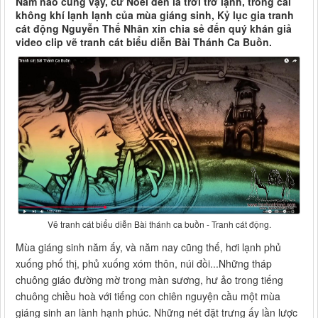
Năm nào cũng vậy, cứ Noel đến là trời trở lạnh, trong cái
không khí lạnh lạnh của mùa giáng sinh, Kỷ lục gia tranh
cát động Nguyễn Thế Nhân xin chia sẻ đến quý khán giả
video clip vẽ tranh cát biểu diễn Bài Thánh Ca Buồn.
Vẽ tranh cát biểu diễn Bài thánh ca buồn - Tranh cát động.
Mùa giáng sinh năm ấy, và năm nay cũng thế, hơi lạnh phủ
xuống phố thị, phủ xuống xóm thôn, núi đồi...Những tháp
chuông giáo đường mờ trong màn sương, hư ảo trong tiếng
chuông chiều hoà với tiếng con chiên nguyện cầu một mùa
giáng sinh an lành hạnh phúc. Những nét đặt trưng ấy lần lược