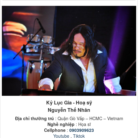
Kỷ Lục Gia - Hoạ sỹ
Nguyễn Thế Nhân
Địa chỉ thường trú
: Quận Gò Vấp – HCMC – Vietnam
Nghề nghiệp
: Họa sĩ
Cellphone
:
0903909623
Youtube
,
Tiktok