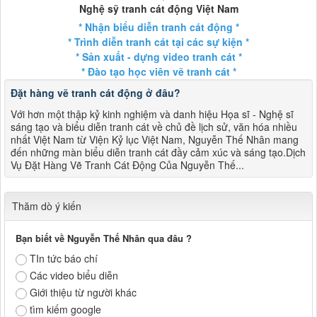
Nghệ sỹ tranh cát động Việt Nam
* Nhận biểu diễn tranh cát động *
* Trình diễn tranh cát tại các sự kiện *
* Sản xuất - dựng video tranh cát *
* Đào tạo học viên vẽ tranh cát *
Đặt hàng vẽ tranh cát động ở đâu?
Với hơn một thập kỷ kinh nghiệm và danh hiệu Họa sĩ - Nghệ sĩ
sáng tạo và biểu diễn tranh cát về chủ đề lịch sử, văn hóa nhiều
nhất Việt Nam từ Viện Kỷ lục Việt Nam, Nguyễn Thế Nhân mang
đến những màn biểu diễn tranh cát đầy cảm xúc và sáng tạo.Dịch
Vụ Đặt Hàng Vẽ Tranh Cát Động Của Nguyễn Thế...
Thăm dò ý kiến
Bạn biết về Nguyễn Thế Nhân qua đâu ?
TIn tức báo chí
Các video biểu diễn
Giới thiệu từ người khác
tìm kiếm google