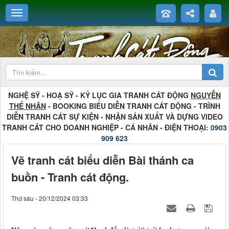
NGHỆ SỸ - HOẠ SỸ - KỶ LỤC GIA TRANH CÁT ĐỘNG
NGUYỄN
THẾ NHÂN
- BOOKING BIỂU DIỄN TRANH CÁT ĐỘNG - TRÌNH
DIỄN TRANH CÁT SỰ KIỆN - NHẬN SẢN XUẤT VÀ DỰNG VIDEO
TRANH CÁT CHO DOANH NGHIỆP - CÁ NHÂN - ĐIỆN THOẠI:
0903
909 623
Vẽ tranh cát biểu diễn Bài thánh ca
buồn - Tranh cát động.
Thứ sáu - 20/12/2024 03:33