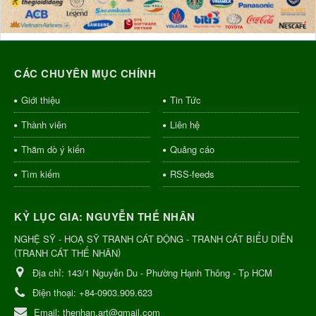
CÁC CHUYÊN MỤC CHÍNH
Giới thiệu
Tin Tức
Thành viên
Liên hệ
Thăm dò ý kiến
Quảng cáo
Tìm kiếm
RSS-feeds
KỶ LỤC GIA: NGUYỄN THẾ NHÂN
NGHỆ SỸ - HOẠ SỸ TRANH CÁT ĐỘNG - TRANH CÁT BIỂU DIỄN
(
)
TRANH CÁT THẾ NHÂN
Địa chỉ:
143/1 Nguyễn Du - Phường Hạnh Thông - Tp HCM
Điện thoại:
+84-0903.909.623
Email:
thenhan.art@gmail.com