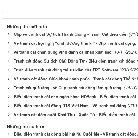
Những tin mới hơn
(01/
Clip vẽ tranh cát Sự tích Thánh Gióng - Tranh Cát Biểu diễn
Vẽ tranh cát hội nghị "dinh dưỡng thai kì" - Clip tranh cát động.
(10/11/2024)
vẽ tranh cát chân dung vinh danh cá nhân xuất sắc
Tranh cát động Sự tích Chử Đồng Từ - Biểu diễn tranh cát động
(29/10/2
Trình diễn tranh cát động tại sự kiện của FPT Software
Vẽ tranh cát động Chìa khoá hạnh phúc - Tranh cát động Thế Nh
(16/10
Tranh cát quà tặng - vẽ Clip tranh cát động làm quà tặng.
Biểu diễn tranh cát cho ngân hàng HDBank - Biểu diễn tranh cát.
(20/
Biểu diễn tranh cát động DTS Việt Nam - Vẽ tranh cát động
Vẽ tranh cát đám cưới Khải Thư - Xuân Tứ - Biểu diễn tranh cát.
Những tin cũ hơn
Biểu diễn tranh cát động bài hát Nụ Cười Mẹ - Vẽ tranh cát động.