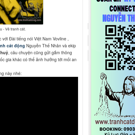
u - Vẽ tranh cát.
ới Đài tiếng nói Việt Nam Vovline ,
anh cát động
Nguyễn Thế Nhân và ekip
Thuỷ
, câu chuyện cũng gửi gắm thông
ốc gia khác có thể ảnh hưởng tới mối an
g này nhé: