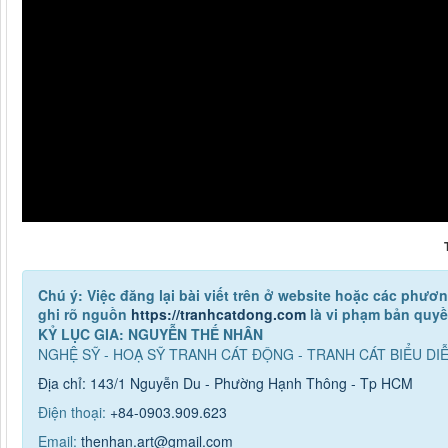
Chú ý: Việc đăng lại bài viết trên ở website hoặc các phư
ghi rõ nguồn
https://tranhcatdong.com
là vi phạm bản quy
KỶ LỤC GIA: NGUYỄN THẾ NHÂN
NGHỆ SỸ - HOẠ SỸ TRANH CÁT ĐỘNG - TRANH CÁT BIỂU DI
Địa chỉ: 143/1 Nguyễn Du - Phường Hạnh Thông - Tp HCM
Điện thoại:
+84-0903.909.623
Email:
thenhan.art@gmail.com