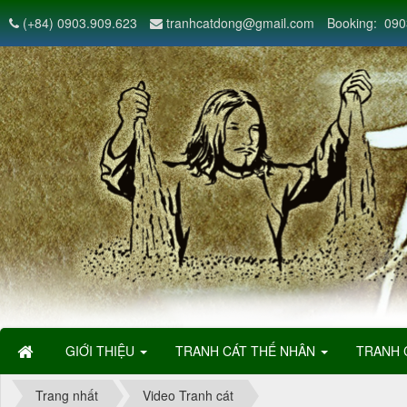
(+84) 0903.909.623
tranhcatdong@gmail.com
Booking: 090
GIỚI THIỆU
TRANH CÁT THẾ NHÂN
TRANH 
Trang nhất
Video Tranh cát