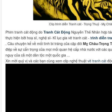
Clip trình diễn Tranh cát - Trọng Thuỷ - Mỵ Châ
Phim tranh cát động do
Tranh Cát Động
Nguyễn Thế Nhân hợp tác v
thực hiện bởi hoạ sĩ, nghệ sĩ- Kỉ lục gia vẽ tranh cát -
t
rình diễn tr
. Câu chuyện kể về mối tình bi tráng của cặp đôi
Mỵ Châu-Trọng 
điệp về sự cẩn trọng của mọi mối quan hệ cấp nhà nước với các qu
nguy của cả một dân tộc một quốc gia ...
Xin mời quý vị và các bạn cùng xem clip nghệ thuật
vẽ tranh cát
độn