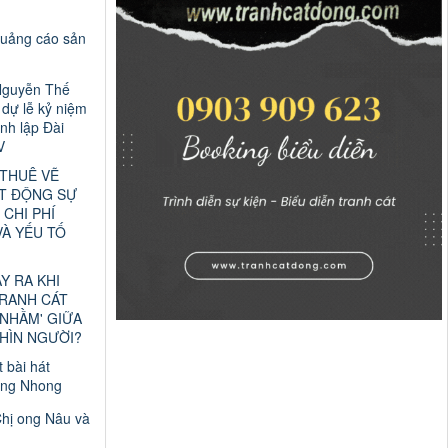
quảng cáo sản
Nguyễn Thế
dự lễ kỷ niệm
nh lập Đài
V
 THUÊ VẼ
T ĐỘNG SỰ
 CHI PHÍ
VÀ YẾU TỐ
ẢY RA KHI
TRANH CÁT
 NHẦM' GIỮA
HÌN NGƯỜI?
t bài hát
ng Nhong
Chị ong Nâu và