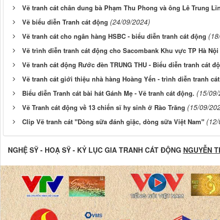
Vẽ tranh cát chân dung bà Phạm Thu Phong và ông Lê Trung Lĩ
(24/09/2024)
Vẽ biểu diễn Tranh cát động
(18
Vẽ tranh cát cho ngân hàng HSBC - biểu diễn tranh cát động
Vẽ trình diễn tranh cát động cho Sacombank Khu vực TP Hà Nội
Vẽ tranh cát động Rước đèn TRUNG THU - Biểu diễn tranh cát đ
Vẽ tranh cát giới thiệu nhà hàng Hoàng Yến - trình diễn tranh cát
(15/09/
Biểu diễn Tranh cát bài hát Gánh Mẹ - Vẽ tranh cát động.
(15/09/20
Vẽ Tranh cát động về 13 chiến sĩ hy sinh ở Rào Trăng
(12/
Clip Vẽ tranh cát "Dòng sữa đánh giặc, dòng sữa Việt Nam"
NGHỆ SỸ - HOẠ SỸ - KỶ LỤC GIA TRANH CÁT ĐỘNG
NGUYỄN T