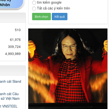
tìm kiếm google
Tất cả các ý kiến trên
510
61,976
309,724
4,993,989
ranh cát Sland
ranh cát Câu
h sử Việt Nam
át VNSTEEL