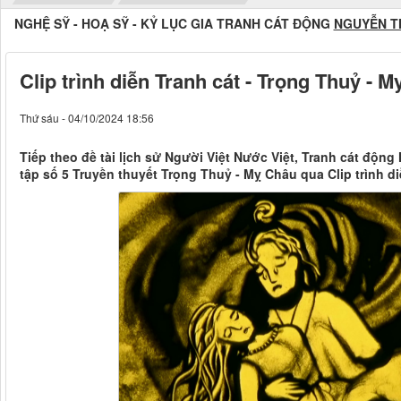
NGHỆ SỸ - HOẠ SỸ - KỶ LỤC GIA TRANH CÁT ĐỘNG
NGUYỄN T
Clip trình diễn Tranh cát - Trọng Thuỷ - M
Thứ sáu - 04/10/2024 18:56
Tiếp theo đề tài lịch sử Người Việt Nước Việt, Tranh cát động
tập số 5 Truyền thuyết Trọng Thuỷ - Mỵ Châu qua Clip trình diễ