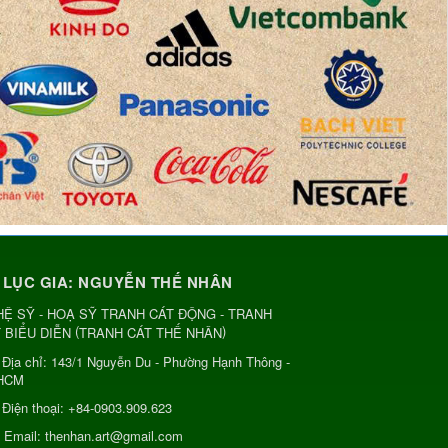
 LỤC GIA: NGUYỄN THẾ NHÂN
Ệ SỸ - HOẠ SỸ TRANH CÁT ĐỘNG - TRANH
(
)
 BIỂU DIỄN
TRANH CÁT THẾ NHÂN
Địa chỉ:
143/1 Nguyễn Du - Phường Hạnh Thông -
HCM
Điện thoại:
+84-0903.909.623
Email:
thenhan.art@gmail.com