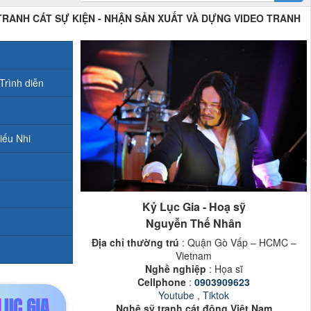
 TRANH CÁT SỰ KIỆN - NHẬN SẢN XUẤT VÀ DỰNG VIDEO TRANH
Trình diễn
iếu Nhi
Kỷ Lục Gia - Hoạ sỹ
Nguyễn Thế Nhân
Địa chỉ thường trú
: Quận Gò Vấp – HCMC –
Vietnam
Nghề nghiệp
: Họa sĩ
Cellphone
:
0903909623
Youtube
,
Tiktok
Nghệ sỹ tranh cát động Việt Nam