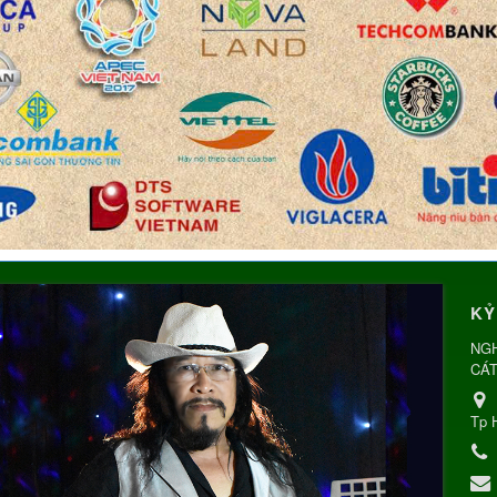
KỶ
NGH
CÁT
Tp 