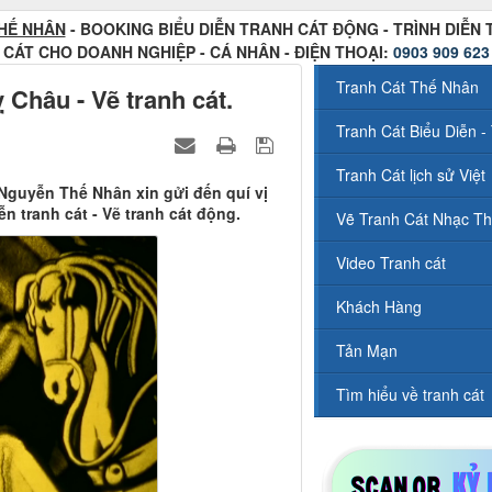
HẾ NHÂN
- BOOKING BIỂU DIỄN TRANH CÁT ĐỘNG - TRÌNH DIỄN
CÁT CHO DOANH NGHIỆP - CÁ NHÂN - ĐIỆN THOẠI:
0903 909 623
Tranh Cát Thế Nhân
ỵ Châu - Vẽ tranh cát.
Tranh Cát Biểu Diễn - 
Tranh Cát lịch sử Việt
 Nguyễn Thế Nhân xin gửi đến quí vị
n tranh cát - Vẽ tranh cát động.
Vẽ Tranh Cát Nhạc Th
Video Tranh cát
Khách Hàng
Tản Mạn
Tìm hiểu về tranh cát