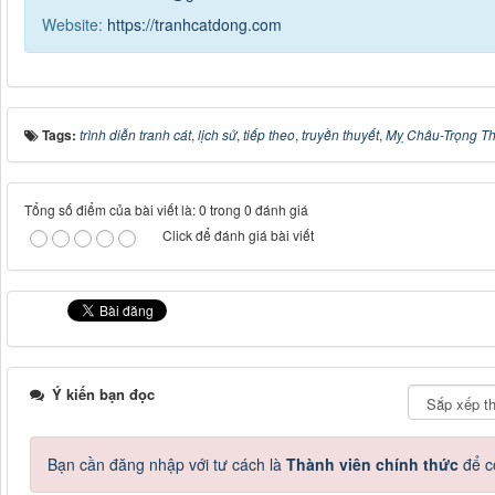
Website:
https://tranhcatdong.com
Tags:
trình diễn tranh cát
,
lịch sử
,
tiếp theo
,
truyền thuyết
,
Mỵ Châu-Trọng T
Tổng số điểm của bài viết là: 0 trong 0 đánh giá
Click để đánh giá bài viết
Ý kiến bạn đọc
Bạn cần đăng nhập với tư cách là
Thành viên chính thức
để c