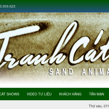
3.909.623
CÁT SHOWS
VIDEO TƯ LIỆU
KHÁCH HÀNG
TẢN MẠN
Thứ sáu, 07/