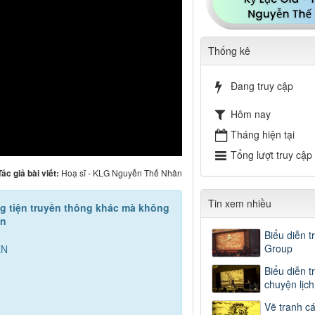
Thống kê
Đang truy cập
Hôm nay
Tháng hiện tại
Tổng lượt truy cập
Tác giả bài viết:
Hoạ sĩ - KLG Nguyễn Thế Nhân
Tin xem nhiều
ơng tiện truyền thông khác mà không
ền
Biểu diễn t
Group
ỄN
Biểu diễn t
chuyện lịc
Vẽ tranh c