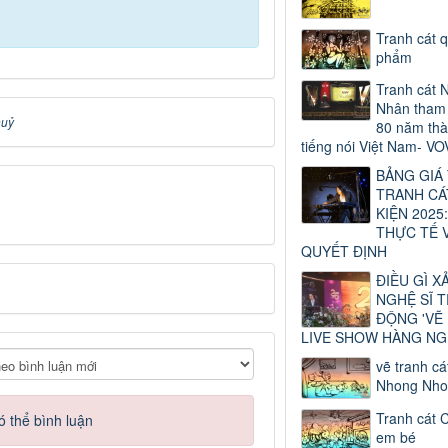
Tranh cát 
phẩm
Tranh cát 
Nhân tham 
huỷ
80 năm thà
tiếng nói Việt Nam- VO
BẢNG GIÁ
TRANH CÁ
KIỆN 2025:
THỰC TẾ 
QUYẾT ĐỊNH
ĐIỀU GÌ X
NGHỆ SĨ 
ĐỘNG 'VẼ
LIVE SHOW HÀNG NG
vẽ tranh cá
Nhong Nho
Tranh cát 
ó thể bình luận
em bé