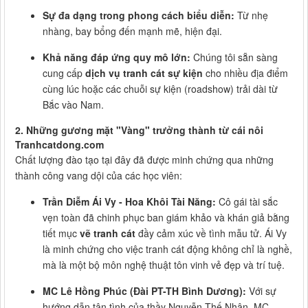
Sự đa dạng trong phong cách biểu diễn:
Từ nhẹ
nhàng, bay bổng đến mạnh mẽ, hiện đại.
Khả năng đáp ứng quy mô lớn:
Chúng tôi sẵn sàng
cung cấp
dịch vụ tranh cát sự kiện
cho nhiều địa điểm
cùng lúc hoặc các chuỗi sự kiện (roadshow) trải dài từ
Bắc vào Nam.
2. Những gương mặt "Vàng" trưởng thành từ cái nôi
Tranhcatdong.com
Chất lượng đào tạo tại đây đã được minh chứng qua những
thành công vang dội của các học viên:
Trần Diễm Ái Vy - Hoa Khôi Tài Năng:
Cô gái tài sắc
vẹn toàn đã chinh phục ban giám khảo và khán giả bằng
tiết mục
vẽ tranh cát
đầy cảm xúc về tình mẫu tử. Ái Vy
là minh chứng cho việc tranh cát động không chỉ là nghề,
mà là một bộ môn nghệ thuật tôn vinh vẻ đẹp và trí tuệ.
MC Lê Hồng Phúc (Đài PT-TH Bình Dương):
Với sự
hướng dẫn tận tình của thầy Nguyễn Thế Nhân, MC