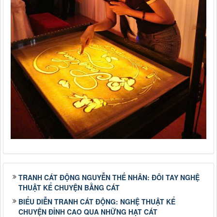
TRANH CÁT ĐỘNG NGUYỄN THẾ NHÂN: ĐÔI TAY NGHỆ
THUẬT KỂ CHUYỆN BẰNG CÁT
BIỂU DIỄN TRANH CÁT ĐỘNG: NGHỆ THUẬT KỂ
CHUYỆN ĐỈNH CAO QUA NHỮNG HẠT CÁT