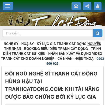
NGHỆ SỸ - HOẠ SỸ - KỶ LỤC GIA TRANH CÁT ĐỘNG
NGUYỄN
THẾ NHÂN
- BOOKING BIỂU DIỄN TRANH CÁT ĐỘNG - TRÌNH
DIỄN TRANH CÁT SỰ KIỆN - NHẬN SẢN XUẤT VÀ DỰNG VIDEO
TRANH CÁT CHO DOANH NGHIỆP - CÁ NHÂN - ĐIỆN THOẠI:
0903
909 623
ĐỘI NGŨ NGHỆ SĨ TRANH CÁT ĐỘNG
HÙNG HẬU TẠI
TRANHCATDONG.COM: KHI TÀI NĂNG
ĐƯỢC BẢO CHỨNG BỞI KỶ LỤC GIA