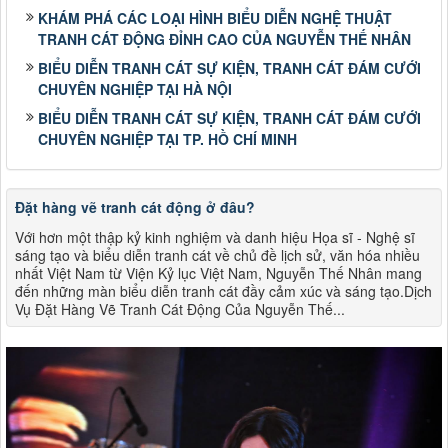
KHÁM PHÁ CÁC LOẠI HÌNH BIỂU DIỄN NGHỆ THUẬT
TRANH CÁT ĐỘNG ĐỈNH CAO CỦA NGUYỄN THẾ NHÂN
BIỂU DIỄN TRANH CÁT SỰ KIỆN, TRANH CÁT ĐÁM CƯỚI
CHUYÊN NGHIỆP TẠI HÀ NỘI
BIỂU DIỄN TRANH CÁT SỰ KIỆN, TRANH CÁT ĐÁM CƯỚI
CHUYÊN NGHIỆP TẠI TP. HỒ CHÍ MINH
Đặt hàng vẽ tranh cát động ở đâu?
Với hơn một thập kỷ kinh nghiệm và danh hiệu Họa sĩ - Nghệ sĩ
sáng tạo và biểu diễn tranh cát về chủ đề lịch sử, văn hóa nhiều
nhất Việt Nam từ Viện Kỷ lục Việt Nam, Nguyễn Thế Nhân mang
đến những màn biểu diễn tranh cát đầy cảm xúc và sáng tạo.Dịch
Vụ Đặt Hàng Vẽ Tranh Cát Động Của Nguyễn Thế...