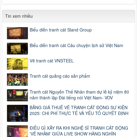
Tin xem nhiều
Biểu diễn tranh cát Sland Group
Biểu diễn tranh cát Câu chuyện lịch sử Việt Nam
Vẽ tranh cát VNSTEEL
Tranh cát quảng cáo sản phẩm
Tranh cát Nguyễn Thế Nhân tham dự lễ kỷ niệm 80
năm thành lập Đài tiếng nói Việt Nam- VOV
BẢNG GIÁ THUÊ VẼ TRANH CÁT ĐỘNG SỰ KIỆN
2025: CHI PHÍ THỰC TẾ VÀ YẾU TỐ QUYẾT ĐỊNH
ĐIỀU GÌ XẢY RA KHI NGHỆ SĨ TRANH CÁT ĐỘNG
'VẼ NHẦM' GIỮA LIVE SHOW HÀNG NGHÌN