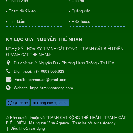
Thành viên
Liên hệ
Thăm dò ý kiến
Quảng cáo
Tìm kiếm
RSS-feeds
KỶ LỤC GIA: NGUYỄN THẾ NHÂN
NGHỆ SỸ - HOẠ SỸ TRANH CÁT ĐỘNG - TRANH CÁT BIỂU DIỄN
(
)
TRANH CÁT THẾ NHÂN
Địa chỉ:
143/1 Nguyễn Du - Phường Hạnh Thông - Tp HCM
Điện thoại:
+84-0903.909.623
Email:
thenhan.art@gmail.com
Website:
https://tranhcatdong.com
QR-code
Đang truy cập: 289
© Bản quyền thuộc về
TRANH CÁT ĐỘNG THẾ NHÂN - TRANH CÁT
BIỂU DIỄN
.
Mã nguồn
Vina Agency
.
Thiết kế bởi
Vina Agency
.
|
Điều khoản sử dụng