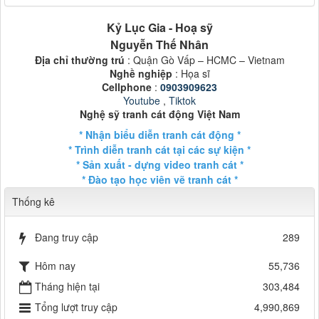
Kỷ Lục Gia - Hoạ sỹ
Nguyễn Thế Nhân
Địa chỉ thường trú
: Quận Gò Vấp – HCMC – Vietnam
Nghề nghiệp
: Họa sĩ
Cellphone
:
0903909623
Youtube
,
Tiktok
Nghệ sỹ tranh cát động Việt Nam
* Nhận biểu diễn tranh cát động *
* Trình diễn tranh cát tại các sự kiện *
* Sản xuất - dựng video tranh cát *
* Đào tạo học viên vẽ tranh cát *
Thống kê
Đang truy cập
289
Hôm nay
55,736
Tháng hiện tại
303,484
Tổng lượt truy cập
4,990,869