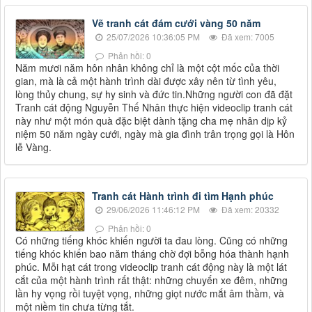
Vẽ tranh cát đám cưới vàng 50 năm
25/07/2026 10:36:05 PM
Đã xem: 7005
Phản hồi: 0
Năm mươi năm hôn nhân không chỉ là một cột mốc của thời
gian, mà là cả một hành trình dài được xây nên từ tình yêu,
lòng thủy chung, sự hy sinh và đức tin.Những người con đã đặt
Tranh cát động Nguyễn Thế Nhân thực hiện videoclip tranh cát
này như một món quà đặc biệt dành tặng cha mẹ nhân dịp kỷ
niệm 50 năm ngày cưới, ngày mà gia đình trân trọng gọi là Hôn
lễ Vàng.
Tranh cát Hành trình đi tìm Hạnh phúc
29/06/2026 11:46:12 PM
Đã xem: 20332
Phản hồi: 0
Có những tiếng khóc khiến người ta đau lòng. Cũng có những
tiếng khóc khiến bao năm tháng chờ đợi bỗng hóa thành hạnh
phúc. Mỗi hạt cát trong videoclip tranh cát động này là một lát
cắt của một hành trình rất thật: những chuyến xe đêm, những
lần hy vọng rồi tuyệt vọng, những giọt nước mắt âm thầm, và
một niềm tin chưa từng tắt.