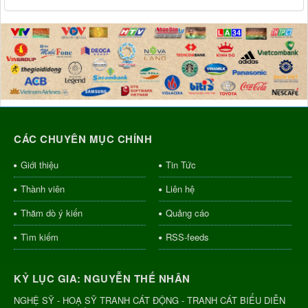
CÁC CHUYÊN MỤC CHÍNH
Giới thiệu
Tin Tức
Thành viên
Liên hệ
Thăm dò ý kiến
Quảng cáo
Tìm kiếm
RSS-feeds
KỶ LỤC GIA: NGUYỄN THẾ NHÂN
NGHỆ SỸ - HOẠ SỸ TRANH CÁT ĐỘNG - TRANH CÁT BIỂU DIỄN