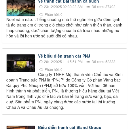
Vẽ tranh cát Bài thánh ca buồn
23/12/2025 02:39:23 AM
Đã xem: 37402
Phản hồi: 0
Noel năm nào…Tiếng chuông nhà thờ ngân lên giữa đêm lạnh,
tà áo trắng em đi trong gió chấp chới như cánh thiên thần, cạnh
tháp chuông, dưới chân tượng chúa ta đã trao nhau những nụ
hôn và lời hẹn ước sẽ suốt đời có nhau.
Vẽ biểu diễn tranh cát PNJ
20/12/2025 11:15:51 PM
Đã xem: 52838
Phản hồi: 0
Công ty TNHH Một thành viên Chế tác và Kinh
doanh Trang sức PNJ là “PNJP” do Công ty Cổ phần Vàng bạc
Đá quý Phú Nhuận (PNJ) sở hữu 100% vốn. Với hơn 36 năm
hình thành và phát triển, PNJ là thương hiệu hàng đầu tại Việt
Nam trong lĩnh vực chế tác và bán lẻ trang sức vàng, bạc, đá
quý. Sản phẩm PNJ ngày càng được các nước tại thị trường
Châu Á và Châu Âu ưa chuộng.
Biểu diễn tranh cát Sland Group