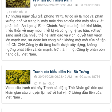
ty Phân bón Miền Nam
06/05/2026 02:39:30 AM
Đã xem: 31349
Phản hồi: 0
Từ những ngày đầu giải phóng 1975, từ cơ sở là một vài phân
xưởng nhỏ và trang bị máy móc đơn sơ của nhà máy sản xuất
phân bón An Lạc tại Bình Chánh. Vượt qua bộn bề khó khăn,
thiếu thốn về máy móc, thiết bị và công nghệ lạc hậu, với sự
sáng suốt của nhiều thế hệ lãnh đạo và ý chí quyết tâm vươn
lên mạnh mẽ, sự đoàn kết cống hiến không mệt mỏi của cả tập
thể CN-CNV,Công ty đã từng bước được xây dựng, không
ngừng phát triển và lớn mạnh, trở thành một Công ty phân bón
hàng đầu Việt Nam.
Tranh cát biểu diễn Hai Bà Trưng
30/04/2026 06:28:49 AM
Đã xem: 48756
Phản hồi: 0
Video clip tranh cát này Tranh cát động Thế Nhân gửi đến quí
khán giản câu chuyện lịch sử về hai vị nữ tướng đầu tiên của
Việt Nam .