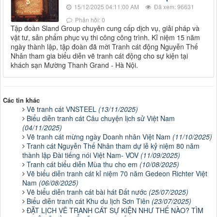
15/12/2025 04:11:00 AM
Đã xem: 96631
Phản hồi: 0
Tập đoàn Sland Group chuyên cung cấp dịch vụ, giải pháp và
vật tư, sản phẩm phục vụ thi công công trình. Kỉ niệm 15 năm
ngày thành lập, tập đoàn đã mời Tranh cát động Nguyễn Thế
Nhân tham gia biểu diễn vẽ tranh cát động cho sự kiện tại
khách sạn Mường Thanh Grand - Hà Nội.
Các tin khác
Vẽ tranh cát VNSTEEL
(13/11/2025)
Biểu diễn tranh cát Câu chuyện lịch sử Việt Nam
(04/11/2025)
Vẽ tranh cát mừng ngày Doanh nhân Việt Nam
(11/10/2025)
Tranh cát Nguyễn Thế Nhân tham dự lễ kỷ niệm 80 năm
thành lập Đài tiếng nói Việt Nam- VOV
(11/09/2025)
Tranh cát biểu diễn Mùa thu cho em
(10/08/2025)
Vẽ biểu diễn tranh cát kỉ niệm 70 năm Gedeon Richter Việt
Nam
(06/08/2025)
Vẽ biểu diễn tranh cát bài hát Đất nước
(25/07/2025)
Biểu diễn tranh cát Khu du lịch Sơn Tiên
(23/07/2025)
ĐẶT LỊCH VẼ TRANH CÁT SỰ KIỆN NHƯ THẾ NÀO? TÌM