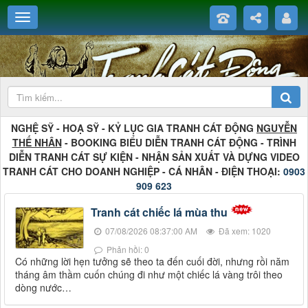
NGHỆ SỸ - HOẠ SỸ - KỶ LỤC GIA TRANH CÁT ĐỘNG
NGUYỄN
THẾ NHÂN
- BOOKING BIỂU DIỄN TRANH CÁT ĐỘNG - TRÌNH
DIỄN TRANH CÁT SỰ KIỆN - NHẬN SẢN XUẤT VÀ DỰNG VIDEO
TRANH CÁT CHO DOANH NGHIỆP - CÁ NHÂN - ĐIỆN THOẠI:
0903
909 623
Tranh cát chiếc lá mùa thu
07/08/2026 08:37:00 AM
Đã xem: 1020
Phản hồi: 0
Có những lời hẹn tưởng sẽ theo ta đến cuối đời, nhưng rồi năm
tháng âm thầm cuốn chúng đi như một chiếc lá vàng trôi theo
dòng nước…