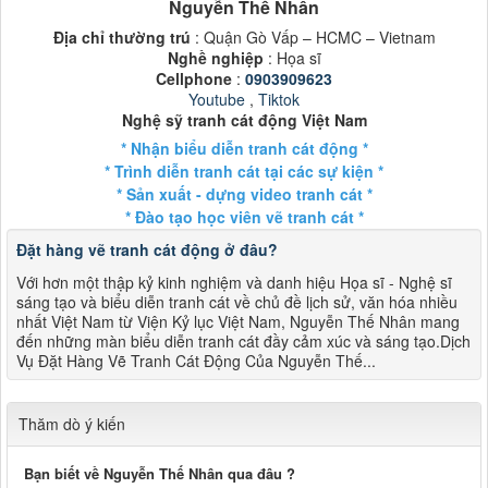
Nguyễn Thế Nhân
Địa chỉ thường trú
: Quận Gò Vấp – HCMC – Vietnam
Nghề nghiệp
: Họa sĩ
Cellphone
:
0903909623
Youtube
,
Tiktok
Nghệ sỹ tranh cát động Việt Nam
* Nhận biểu diễn tranh cát động *
* Trình diễn tranh cát tại các sự kiện *
* Sản xuất - dựng video tranh cát *
* Đào tạo học viên vẽ tranh cát *
Đặt hàng vẽ tranh cát động ở đâu?
Với hơn một thập kỷ kinh nghiệm và danh hiệu Họa sĩ - Nghệ sĩ
sáng tạo và biểu diễn tranh cát về chủ đề lịch sử, văn hóa nhiều
nhất Việt Nam từ Viện Kỷ lục Việt Nam, Nguyễn Thế Nhân mang
đến những màn biểu diễn tranh cát đầy cảm xúc và sáng tạo.Dịch
Vụ Đặt Hàng Vẽ Tranh Cát Động Của Nguyễn Thế...
Thăm dò ý kiến
Bạn biết về Nguyễn Thế Nhân qua đâu ?