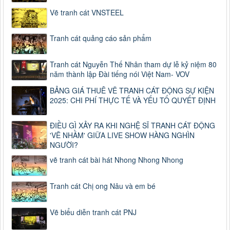
Vẽ tranh cát VNSTEEL
Tranh cát quảng cáo sản phẩm
Tranh cát Nguyễn Thế Nhân tham dự lễ kỷ niệm 80
năm thành lập Đài tiếng nói Việt Nam- VOV
BẢNG GIÁ THUÊ VẼ TRANH CÁT ĐỘNG SỰ KIỆN
2025: CHI PHÍ THỰC TẾ VÀ YẾU TỐ QUYẾT ĐỊNH
ĐIỀU GÌ XẢY RA KHI NGHỆ SĨ TRANH CÁT ĐỘNG
'VẼ NHẦM' GIỮA LIVE SHOW HÀNG NGHÌN
NGƯỜI?
vẽ tranh cát bài hát Nhong Nhong Nhong
Tranh cát Chị ong Nâu và em bé
Vẽ biểu diễn tranh cát PNJ