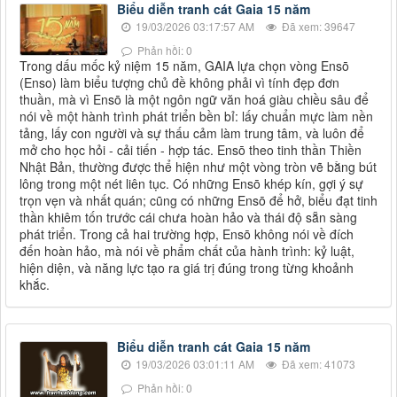
Biểu diễn tranh cát Gaia 15 năm
19/03/2026 03:17:57 AM
Đã xem: 39647
Phản hồi: 0
Trong dấu mốc kỷ niệm 15 năm, GAIA lựa chọn vòng Ensō
(Enso) làm biểu tượng chủ đề không phải vì tính đẹp đơn
thuần, mà vì Ensō là một ngôn ngữ văn hoá giàu chiều sâu để
nói về một hành trình phát triển bền bỉ: lấy chuẩn mực làm nền
tảng, lấy con người và sự thấu cảm làm trung tâm, và luôn để
mở cho học hỏi - cải tiến - hợp tác. Ensō theo tinh thần Thiền
Nhật Bản, thường được thể hiện như một vòng tròn vẽ bằng bút
lông trong một nét liên tục. Có những Ensō khép kín, gợi ý sự
trọn vẹn và nhất quán; cũng có những Ensō để hở, biểu đạt tinh
thần khiêm tốn trước cái chưa hoàn hảo và thái độ sẵn sàng
phát triển. Trong cả hai trường hợp, Ensō không nói về đích
đến hoàn hảo, mà nói về phẩm chất của hành trình: kỷ luật,
hiện diện, và năng lực tạo ra giá trị đúng trong từng khoảnh
khắc.
Biểu diễn tranh cát Gaia 15 năm
19/03/2026 03:01:11 AM
Đã xem: 41073
Phản hồi: 0