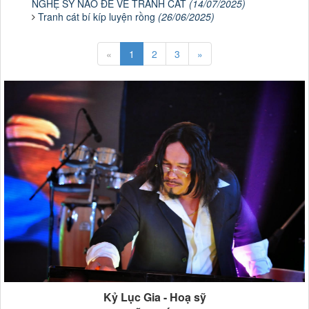
NGHỆ SỸ NÀO ĐỂ VẼ TRANH CÁT
(14/07/2025)
Tranh cát bí kíp luyện rồng
(26/06/2025)
«
1
2
3
»
Kỷ Lục Gia - Hoạ sỹ