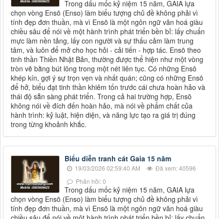
Trong dấu mốc kỷ niệm 15 năm, GAIA lựa
chọn vòng Ensō (Enso) làm biểu tượng chủ đề không phải vì
tính đẹp đơn thuần, mà vì Ensō là một ngôn ngữ văn hoá giàu
chiều sâu để nói về một hành trình phát triển bền bỉ: lấy chuẩn
mực làm nền tảng, lấy con người và sự thấu cảm làm trung
tâm, và luôn để mở cho học hỏi - cải tiến - hợp tác. Ensō theo
tinh thần Thiền Nhật Bản, thường được thể hiện như một vòng
tròn vẽ bằng bút lông trong một nét liên tục. Có những Ensō
khép kín, gợi ý sự trọn vẹn và nhất quán; cũng có những Ensō
để hở, biểu đạt tinh thần khiêm tốn trước cái chưa hoàn hảo và
thái độ sẵn sàng phát triển. Trong cả hai trường hợp, Ensō
không nói về đích đến hoàn hảo, mà nói về phẩm chất của
hành trình: kỷ luật, hiện diện, và năng lực tạo ra giá trị đúng
trong từng khoảnh khắc.
Biểu diễn tranh cát Gaia 15 năm
19/03/2026 02:59:40 AM
Đã xem: 40596
Phản hồi: 0
Trong dấu mốc kỷ niệm 15 năm, GAIA lựa
chọn vòng Ensō (Enso) làm biểu tượng chủ đề không phải vì
tính đẹp đơn thuần, mà vì Ensō là một ngôn ngữ văn hoá giàu
chiều sâu để nói về một hành trình phát triển bền bỉ: lấy chuẩn