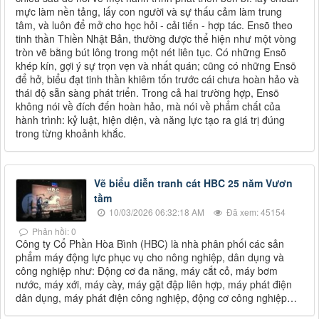
mực làm nền tảng, lấy con người và sự thấu cảm làm trung
tâm, và luôn để mở cho học hỏi - cải tiến - hợp tác. Ensō theo
tinh thần Thiền Nhật Bản, thường được thể hiện như một vòng
tròn vẽ bằng bút lông trong một nét liên tục. Có những Ensō
khép kín, gợi ý sự trọn vẹn và nhất quán; cũng có những Ensō
để hở, biểu đạt tinh thần khiêm tốn trước cái chưa hoàn hảo và
thái độ sẵn sàng phát triển. Trong cả hai trường hợp, Ensō
không nói về đích đến hoàn hảo, mà nói về phẩm chất của
hành trình: kỷ luật, hiện diện, và năng lực tạo ra giá trị đúng
trong từng khoảnh khắc.
Vẽ biểu diễn tranh cát HBC 25 năm Vươn
tầm
10/03/2026 06:32:18 AM
Đã xem: 45154
Phản hồi: 0
Công ty Cổ Phần Hòa Bình (HBC) là nhà phân phối các sản
phẩm máy động lực phục vụ cho nông nghiệp, dân dụng và
công nghiệp như: Động cơ đa năng, máy cắt cỏ, máy bơm
nước, máy xới, máy cày, máy gặt đập liên hợp, máy phát điện
dân dụng, máy phát điện công nghiệp, động cơ công nghiệp…