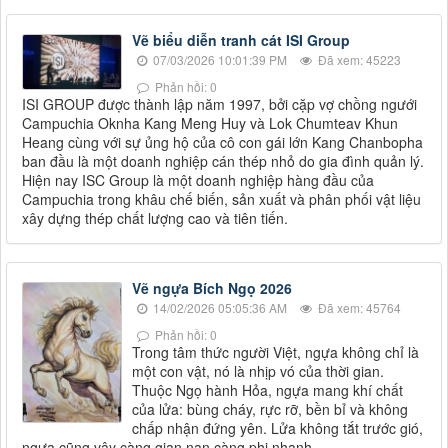
Vẽ biểu diễn tranh cát ISI Group
07/03/2026 10:01:39 PM
Đã xem: 45223
Phản hồi: 0
ISI GROUP được thành lập năm 1997, bởi cặp vợ chồng ngưới
Campuchia Oknha Kang Meng Huy và Lok Chumteav Khun
Heang cùng với sự ủng hộ của cô con gái lớn Kang Chanbopha
ban đầu là một doanh nghiệp cán thép nhỏ do gia đình quản lý.
Hiện nay ISC Group là một doanh nghiệp hàng đầu của
Campuchia trong khâu chế biến, sản xuất và phân phối vật liệu
xây dựng thép chất lượng cao và tiên tiến.
Vẽ ngựa Bích Ngọ 2026
14/02/2026 05:05:36 AM
Đã xem: 45764
Phản hồi: 0
Trong tâm thức người Việt, ngựa không chỉ là
một con vật, nó là nhịp vó của thời gian.
Thuộc Ngọ hành Hỏa, ngựa mang khí chất
của lửa: bùng cháy, rực rỡ, bền bỉ và không
chấp nhận đứng yên. Lửa không tắt trước gió,
ngựa cũng vậy càng gian nan càng phi nhanh.