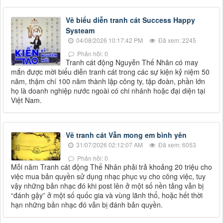
Vẽ biểu diễn tranh cát Success Happy
Systeam
04/08/2026 10:17:42 PM
Đã xem: 2245
Phản hồi: 0
Tranh cát động Nguyễn Thế Nhân có may
mắn được mời biểu diễn tranh cát trong các sự kiện kỷ niệm 50
năm, thậm chí 100 năm thành lập công ty, tập đoàn, phần lớn
họ là doanh nghiệp nước ngoài có chi nhánh hoặc đại diện tại
Việt Nam.
Vẽ tranh cát Vẫn mong em bình yên
31/07/2026 02:12:07 AM
Đã xem: 6053
Phản hồi: 0
Mỗi năm Tranh cát động Thế Nhân phải trả khoảng 20 triệu cho
việc mua bản quyền sử dụng nhạc phục vụ cho công việc, tuy
vậy những bản nhạc đó khi post lên ở một số nền tảng vẫn bị
“đánh gậy” ở một số quốc gia và vùng lãnh thổ, hoặc hết thời
hạn những bản nhạc đó vẫn bị đánh bản quyền.