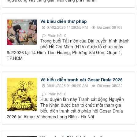
Vẽ biểu diễn thư pháp
07/02/2026 11:39:55 PM
Đã xem: 39169
Phản hồi: 0
Trong buổi Tất niên của Đài truyền hình thành
phố Hồ Chí Minh (HTV) được tổ chức ngày
6/2/2026 tại 14 Đinh Tiên Hoàng, Phường Sài Gòn, Quận 1,
TP.HCM
Vẽ biểu diễn tranh cát Gesar Drala 2026
30/01/2026 01:08:20 AM
Đã xem: 38082
Phản hồi: 0
Hữu duyên lần này Tranh cát động Nguyễn
Thế Nhân được ban tổ chức mời tham gia
biểu diễn tranh cát ở pháp hội Gesar Drala
2026 tại Almaz Vinhomes Long Biên - Hà Nội