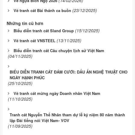
(14/02/2026)
Vẽ ngựa Bích Ngọ 2026
(23/12/2025)
Vẽ tranh cát Bài thánh ca buồn
Những tin cũ hơn
(15/12/2025)
Biểu diễn tranh cát Sland Group
(13/11/2025)
Vẽ tranh cát VNSTEEL
Biểu diễn tranh cát Câu chuyện lịch sử Việt Nam
(04/11/2025)
BIỂU DIỄN TRANH CÁT ĐÁM CƯỚI: DẤU ẤN NGHỆ THUẬT CHO
NGÀY HẠNH PHÚC
(25/10/2025)
Vẽ tranh cát mừng ngày Doanh nhân Việt Nam
(11/10/2025)
Tranh cát Nguyễn Thế Nhân tham dự lễ kỷ niệm 80 năm thành
lập Đài tiếng nói Việt Nam- VOV
(11/09/2025)