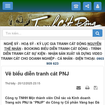
NGHỆ SỸ - HOẠ SỸ - KỶ LỤC GIA TRANH CÁT ĐỘNG
NGUYỄN
THẾ NHÂN
- BOOKING BIỂU DIỄN TRANH CÁT ĐỘNG - TRÌNH
DIỄN TRANH CÁT SỰ KIỆN - NHẬN SẢN XUẤT VÀ DỰNG VIDEO
TRANH CÁT CHO DOANH NGHIỆP - CÁ NHÂN - ĐIỆN THOẠI:
0903
909 623
Vẽ biểu diễn tranh cát PNJ
Thứ bảy - 20/12/2025 23:15
Công ty TNHH Một thành viên Chế tác và Kinh doanh
Trang sức PNJ là “PNJP” do Công ty Cổ phần Vàng bạc Đá