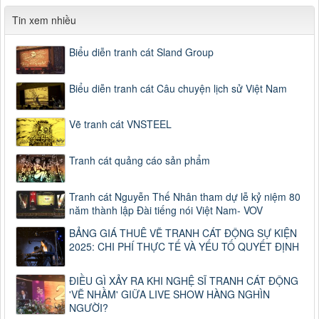
Tin xem nhiều
Biểu diễn tranh cát Sland Group
Biểu diễn tranh cát Câu chuyện lịch sử Việt Nam
Vẽ tranh cát VNSTEEL
Tranh cát quảng cáo sản phẩm
Tranh cát Nguyễn Thế Nhân tham dự lễ kỷ niệm 80
năm thành lập Đài tiếng nói Việt Nam- VOV
BẢNG GIÁ THUÊ VẼ TRANH CÁT ĐỘNG SỰ KIỆN
2025: CHI PHÍ THỰC TẾ VÀ YẾU TỐ QUYẾT ĐỊNH
ĐIỀU GÌ XẢY RA KHI NGHỆ SĨ TRANH CÁT ĐỘNG
'VẼ NHẦM' GIỮA LIVE SHOW HÀNG NGHÌN
NGƯỜI?