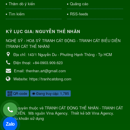
Thăm dò ý kiến
Quảng cáo
Tìm kiếm
RSS-feeds
KỶ LỤC GIA: NGUYỄN THẾ NHÂN
NGHỆ SỸ - HOẠ SỸ TRANH CÁT ĐỘNG - TRANH CÁT BIỂU DIỄN
(
)
TRANH CÁT THẾ NHÂN
Địa chỉ:
143/1 Nguyễn Du - Phường Hạnh Thông - Tp HCM
Điện thoại:
+84-0903.909.623
Email:
thenhan.art@gmail.com
Website:
https://tranhcatdong.com
QR-code
Đang truy cập: 1,785
© Bản quyền thuộc về
TRANH CÁT ĐỘNG THẾ NHÂN - TRANH CÁT
BIỂU DIỄN
.
Mã nguồn
Vina Agency
.
Thiết kế bởi
Vina Agency
.
|
Điều khoản sử dụng
Zalo