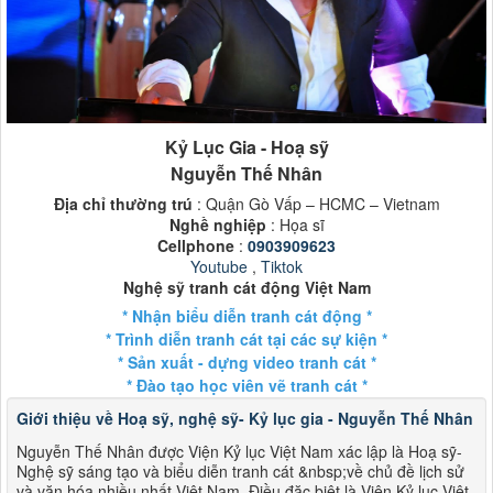
Kỷ Lục Gia - Hoạ sỹ
Nguyễn Thế Nhân
Địa chỉ thường trú
: Quận Gò Vấp – HCMC – Vietnam
Nghề nghiệp
: Họa sĩ
Cellphone
:
0903909623
Youtube
,
Tiktok
Nghệ sỹ tranh cát động Việt Nam
* Nhận biểu diễn tranh cát động *
* Trình diễn tranh cát tại các sự kiện *
* Sản xuất - dựng video tranh cát *
* Đào tạo học viên vẽ tranh cát *
Giới thiệu về Hoạ sỹ, nghệ sỹ- Kỷ lục gia - Nguyễn Thế Nhân
Nguyễn Thế Nhân được Viện Kỷ lục Việt Nam xác lập là Hoạ sỹ-
Nghệ sỹ sáng tạo và biểu diễn tranh cát &nbsp;về chủ đề lịch sử
và văn hóa nhiều nhất Việt Nam. Điều đặc biệt là Viện Kỷ lục Việt