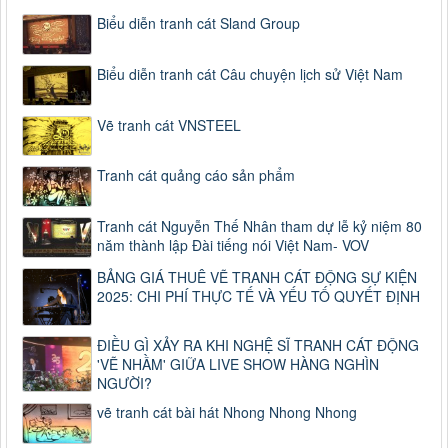
Biểu diễn tranh cát Sland Group
Biểu diễn tranh cát Câu chuyện lịch sử Việt Nam
Vẽ tranh cát VNSTEEL
Tranh cát quảng cáo sản phẩm
Tranh cát Nguyễn Thế Nhân tham dự lễ kỷ niệm 80
năm thành lập Đài tiếng nói Việt Nam- VOV
BẢNG GIÁ THUÊ VẼ TRANH CÁT ĐỘNG SỰ KIỆN
2025: CHI PHÍ THỰC TẾ VÀ YẾU TỐ QUYẾT ĐỊNH
ĐIỀU GÌ XẢY RA KHI NGHỆ SĨ TRANH CÁT ĐỘNG
'VẼ NHẦM' GIỮA LIVE SHOW HÀNG NGHÌN
NGƯỜI?
vẽ tranh cát bài hát Nhong Nhong Nhong