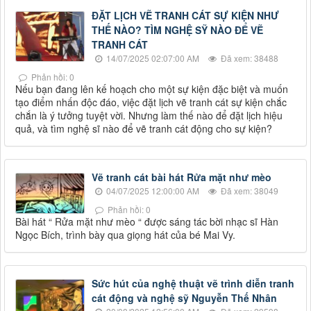
ĐẶT LỊCH VẼ TRANH CÁT SỰ KIỆN NHƯ
THẾ NÀO? TÌM NGHỆ SỸ NÀO ĐỂ VẼ
TRANH CÁT
14/07/2025 02:07:00 AM
Đã xem: 38488
Phản hồi: 0
Nếu bạn đang lên kế hoạch cho một sự kiện đặc biệt và muốn
tạo điểm nhấn độc đáo, việc đặt lịch vẽ tranh cát sự kiện chắc
chắn là ý tưởng tuyệt vời. Nhưng làm thế nào để đặt lịch hiệu
quả, và tìm nghệ sĩ nào để vẽ tranh cát động cho sự kiện?
Vẽ tranh cát bài hát Rửa mặt như mèo
04/07/2025 12:00:00 AM
Đã xem: 38049
Phản hồi: 0
Bài hát “ Rửa mặt như mèo “ được sáng tác bời nhạc sĩ Hàn
Ngọc Bích, trình bày qua giọng hát của bé Mai Vy.
Sức hút của nghệ thuật vẽ trình diễn tranh
cát động và nghệ sỹ Nguyễn Thế Nhân