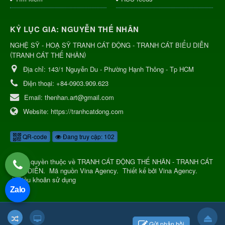
KỶ LỤC GIA: NGUYỄN THẾ NHÂN
NGHỆ SỸ - HOẠ SỸ TRANH CÁT ĐỘNG - TRANH CÁT BIỂU DIỄN
(
)
TRANH CÁT THẾ NHÂN
Địa chỉ:
143/1 Nguyễn Du - Phường Hạnh Thông - Tp HCM
Điện thoại:
+84-0903.909.623
Email:
thenhan.art@gmail.com
Website:
https://tranhcatdong.com
QR-code
Đang truy cập: 102
© Bản quyền thuộc về
TRANH CÁT ĐỘNG THẾ NHÂN - TRANH CÁT
BIỂU DIỄN
.
Mã nguồn
Vina Agency
.
Thiết kế bởi
Vina Agency
.
|
Điều khoản sử dụng
Zalo
Gửi phản hồi