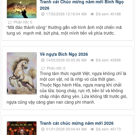
Tranh cát Chúc mừng năm mới Bính Ngọ
2026
17/02/2026 12:16:04 AM
Đã xem: 40188
Phản hồi: 0
“Mã đáo thành công” thường gắn với hình ảnh một chiến mã
tung vó mạnh mẽ, bứt phá, một mình tiến về phía trước.
Vẽ ngựa Bích Ngọ 2026
14/02/2026 05:05:36 AM
Đã xem: 45696
Phản hồi: 0
Trong tâm thức người Việt, ngựa không chỉ là
một con vật, nó là nhịp vó của thời gian.
Thuộc Ngọ hành Hỏa, ngựa mang khí chất
của lửa: bùng cháy, rực rỡ, bền bỉ và không
chấp nhận đứng yên. Lửa không tắt trước gió,
ngựa cũng vậy càng gian nan càng phi nhanh.
Tranh cát chúc mừng năm mới 2026
01/01/2026 05:04:44 AM
Đã xem: 46173