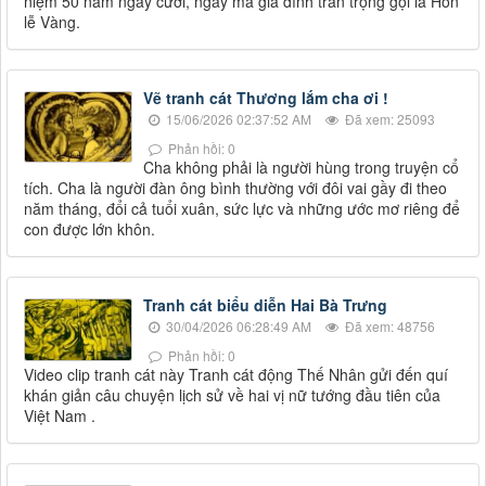
niệm 50 năm ngày cưới, ngày mà gia đình trân trọng gọi là Hôn
lễ Vàng.
Vẽ tranh cát Thương lắm cha ơi !
15/06/2026 02:37:52 AM
Đã xem: 25093
Phản hồi: 0
Cha không phải là người hùng trong truyện cổ
tích. Cha là người đàn ông bình thường với đôi vai gầy đi theo
năm tháng, đổi cả tuổi xuân, sức lực và những ước mơ riêng để
con được lớn khôn.
Tranh cát biểu diễn Hai Bà Trưng
30/04/2026 06:28:49 AM
Đã xem: 48756
Phản hồi: 0
Video clip tranh cát này Tranh cát động Thế Nhân gửi đến quí
khán giản câu chuyện lịch sử về hai vị nữ tướng đầu tiên của
Việt Nam .