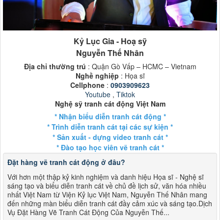
Kỷ Lục Gia - Hoạ sỹ
Nguyễn Thế Nhân
Địa chỉ thường trú
: Quận Gò Vấp – HCMC – Vietnam
Nghề nghiệp
: Họa sĩ
Cellphone
:
0903909623
Youtube
,
Tiktok
Nghệ sỹ tranh cát động Việt Nam
* Nhận biểu diễn tranh cát động *
* Trình diễn tranh cát tại các sự kiện *
* Sản xuất - dựng video tranh cát *
* Đào tạo học viên vẽ tranh cát *
Đặt hàng vẽ tranh cát động ở đâu?
Với hơn một thập kỷ kinh nghiệm và danh hiệu Họa sĩ - Nghệ sĩ
sáng tạo và biểu diễn tranh cát về chủ đề lịch sử, văn hóa nhiều
nhất Việt Nam từ Viện Kỷ lục Việt Nam, Nguyễn Thế Nhân mang
đến những màn biểu diễn tranh cát đầy cảm xúc và sáng tạo.Dịch
Vụ Đặt Hàng Vẽ Tranh Cát Động Của Nguyễn Thế...