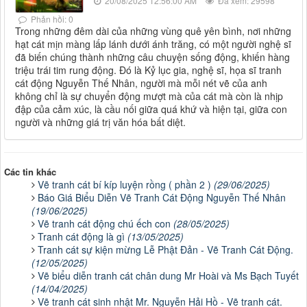
20/08/2025 12:56:00 AM
Đã xem: 29598
Phản hồi: 0
Trong những đêm dài của những vùng quê yên bình, nơi những
hạt cát mịn màng lấp lánh dưới ánh trăng, có một người nghệ sĩ
đã biến chúng thành những câu chuyện sống động, khiến hàng
triệu trái tim rung động. Đó là Kỷ lục gia, nghệ sĩ, họa sĩ tranh
cát động Nguyễn Thế Nhân, người mà mỗi nét vẽ của anh
không chỉ là sự chuyển động mượt mà của cát mà còn là nhịp
đập của cảm xúc, là cầu nối giữa quá khứ và hiện tại, giữa con
người và những giá trị văn hóa bất diệt.
Các tin khác
Vẽ tranh cát bí kíp luyện rồng ( phần 2 )
(29/06/2025)
Báo Giá Biểu Diễn Vẽ Tranh Cát Động Nguyễn Thế Nhân
(19/06/2025)
Vẽ tranh cát động chú ếch con
(28/05/2025)
Tranh cát động là gì
(13/05/2025)
Tranh cát sự kiện mừng Lễ Phật Đản - Vẽ Tranh Cát Động.
(12/05/2025)
Vẽ biểu diễn tranh cát chân dung Mr Hoài và Ms Bạch Tuyết
(14/04/2025)
Vẽ tranh cát sinh nhật Mr. Nguyễn Hải Hồ - Vẽ tranh cát.