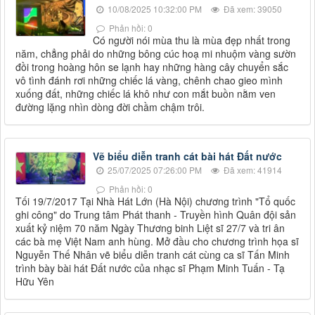
10/08/2025 10:32:00 PM
Đã xem: 39050
Phản hồi: 0
Có người nói mùa thu là mùa đẹp nhất trong
năm, chẳng phải do những bông cúc hoạ mi nhuộm vàng sườn
đồi trong hoàng hôn se lạnh hay những hàng cây chuyển sắc
vô tình đánh rơi những chiếc lá vàng, chênh chao gieo mình
xuống đất, những chiếc lá khô như con mắt buồn nằm ven
đường lặng nhìn dòng đời chầm chậm trôi.
Vẽ biểu diễn tranh cát bài hát Đất nước
25/07/2025 07:26:00 PM
Đã xem: 41914
Phản hồi: 0
Tối 19/7/2017 Tại Nhà Hát Lớn (Hà Nội) chương trình "Tổ quốc
ghi công" do Trung tâm Phát thanh - Truyền hình Quân đội sản
xuất kỷ niệm 70 năm Ngày Thương binh Liệt sĩ 27/7 và tri ân
các bà mẹ Việt Nam anh hùng. Mở đầu cho chương trình họa sĩ
Nguyễn Thế Nhân vẽ biểu diễn tranh cát cùng ca sĩ Tấn Minh
trình bày bài hát Đất nước của nhạc sĩ Phạm Minh Tuấn - Tạ
Hữu Yên