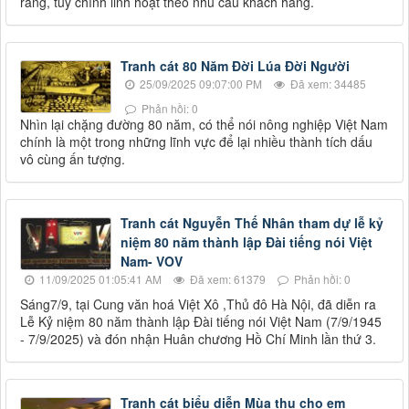
ràng, tùy chỉnh linh hoạt theo nhu cầu khách hàng.
Tranh cát 80 Năm Đời Lúa Đời Người
25/09/2025 09:07:00 PM
Đã xem: 34485
Phản hồi: 0
Nhìn lại chặng đường 80 năm, có thể nói nông nghiệp Việt Nam
chính là một trong những lĩnh vực để lại nhiều thành tích dấu
vô cùng ấn tượng.
Tranh cát Nguyễn Thế Nhân tham dự lễ kỷ
niệm 80 năm thành lập Đài tiếng nói Việt
Nam- VOV
11/09/2025 01:05:41 AM
Đã xem: 61379
Phản hồi: 0
Sáng7/9, tại Cung văn hoá Việt Xô ,Thủ đô Hà Nội, đã diễn ra
Lễ Kỷ niệm 80 năm thành lập Đài tiếng nói Việt Nam (7/9/1945
- 7/9/2025) và đón nhận Huân chương Hồ Chí Minh lần thứ 3.
Tranh cát biểu diễn Mùa thu cho em