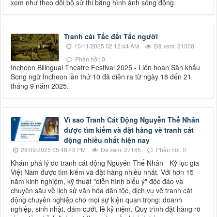
xem như theo dõi bộ sử thi bằng hình ảnh sống động.
Tranh cát Tấc đất Tấc người
10/11/2025 02:12:44 AM
Đã xem: 31000
Phản hồi: 0
Incheon Bilingual Theatre Festival 2025 - Liên hoan Sân khấu
Song ngữ Incheon lần thứ 10 đã diễn ra từ ngày 18 đến 21
tháng 9 năm 2025.
Vì sao Tranh Cát Động Nguyễn Thế Nhân
được tìm kiếm và đặt hàng vẽ tranh cát
động nhiều nhất hiện nay
28/09/2025 05:48:48 PM
Đã xem: 27165
Phản hồi: 0
Khám phá lý do tranh cát động Nguyễn Thế Nhân - Kỷ lục gia
Việt Nam được tìm kiếm và đặt hàng nhiều nhất. Với hơn 15
năm kinh nghiệm, kỹ thuật "diễn hình biểu ý" độc đáo và
chuyên sâu về lịch sử văn hóa dân tộc, dịch vụ vẽ tranh cát
động chuyên nghiệp cho mọi sự kiện quan trọng: doanh
nghiệp, sinh nhật, đám cưới, lễ kỷ niệm. Quy trình đặt hàng rõ