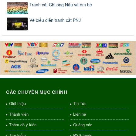
Tranh cát Chị ong Nâu và em bé
Vẽ biểu diễn tranh cát PNJ
CÁC CHUYÊN MỤC CHÍNH
Giới thiệu
Tin Tức
Thành viên
Liên hệ
Thăm dò ý kiến
Quảng cáo
Tìm kiếm
RSS-feeds