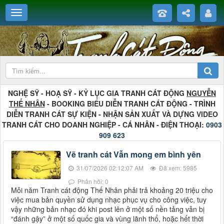
NGHỆ SỸ - HOẠ SỸ - KỶ LỤC GIA TRANH CÁT ĐỘNG
NGUYỄN
THẾ NHÂN
- BOOKING BIỂU DIỄN TRANH CÁT ĐỘNG - TRÌNH
DIỄN TRANH CÁT SỰ KIỆN - NHẬN SẢN XUẤT VÀ DỰNG VIDEO
TRANH CÁT CHO DOANH NGHIỆP - CÁ NHÂN - ĐIỆN THOẠI:
0903
909 623
Vẽ tranh cát Vẫn mong em bình yên
31/07/2026 02:12:07 AM
Đã xem: 5985
Phản hồi: 0
Mỗi năm Tranh cát động Thế Nhân phải trả khoảng 20 triệu cho
việc mua bản quyền sử dụng nhạc phục vụ cho công việc, tuy
vậy những bản nhạc đó khi post lên ở một số nền tảng vẫn bị
“đánh gậy” ở một số quốc gia và vùng lãnh thổ, hoặc hết thời