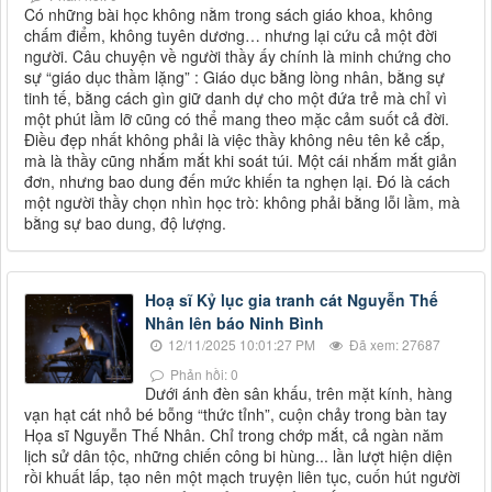
Có những bài học không nằm trong sách giáo khoa, không
chấm điểm, không tuyên dương… nhưng lại cứu cả một đời
người. Câu chuyện về người thầy ấy chính là minh chứng cho
sự “giáo dục thầm lặng” : Giáo dục bằng lòng nhân, bằng sự
tinh tế, bằng cách gìn giữ danh dự cho một đứa trẻ mà chỉ vì
một phút lầm lỡ cũng có thể mang theo mặc cảm suốt cả đời.
Điều đẹp nhất không phải là việc thầy không nêu tên kẻ cắp,
mà là thầy cũng nhắm mắt khi soát túi. Một cái nhắm mắt giản
đơn, nhưng bao dung đến mức khiến ta nghẹn lại. Đó là cách
một người thầy chọn nhìn học trò: không phải bằng lỗi lầm, mà
bằng sự bao dung, độ lượng.
Hoạ sĩ Kỷ lục gia tranh cát Nguyễn Thế
Nhân lên báo Ninh Bình
12/11/2025 10:01:27 PM
Đã xem: 27687
Phản hồi: 0
Dưới ánh đèn sân khấu, trên mặt kính, hàng
vạn hạt cát nhỏ bé bỗng “thức tỉnh”, cuộn chảy trong bàn tay
Họa sĩ Nguyễn Thế Nhân. Chỉ trong chớp mắt, cả ngàn năm
lịch sử dân tộc, những chiến công bi hùng... lần lượt hiện diện
rồi khuất lấp, tạo nên một mạch truyện liên tục, cuốn hút người