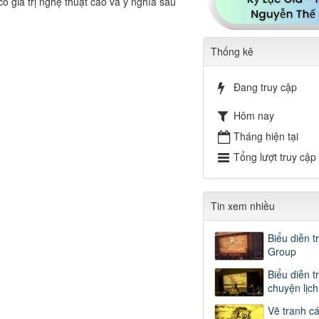
ó giá trị nghệ thuật cao và ý nghĩa sâu
Thống kê
Đang truy cập
Hôm nay
Tháng hiện tại
Tổng lượt truy cập
Tin xem nhiều
Biểu diễn t
Group
Biểu diễn t
chuyện lịc
Vẽ tranh c