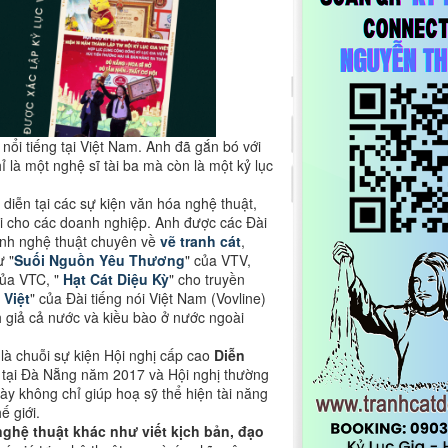
nổi tiếng tại Việt Nam. Anh đã gắn bó với
à một nghệ sĩ tài ba mà còn là một kỷ lục
iễn tại các sự kiện văn hóa nghệ thuật,
i cho các doanh nghiệp. Anh được các Đài
ình nghệ thuật chuyên về
vẽ tranh cát
,
ư "
Suối Nguồn Yêu Thương
" của VTV,
của VTC, "
Hạt Cát Diệu Kỳ
" cho truyền
 Việt
" của Đài tiếng nói Việt Nam (Vovline)
nh giả cả nước và kiều bào ở nước ngoài
 là chuỗi sự kiện Hội nghị cấp cao
Diễn
5 tại Đà Nẵng năm 2017 và Hội nghị thường
ày không chỉ giúp hoạ sỹ thể hiện tài năng
giới​​.
ghệ thuật khác như viết kịch bản, đạo