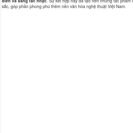
diễn và sáng tác nhạc
. Sự kết hợp này đã tạo nên những tác phẩm c
sắc, góp phần phong phú thêm nền văn hóa nghệ thuật Việt Nam​​.