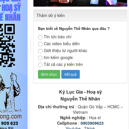
Thăm dò ý kiến
Bạn biết về Nguyễn Thế Nhân qua đâu ?
TIn tức báo chí
Các video biểu diễn
Giới thiệu từ người khác
tìm kiếm google
Tất cả các ý kiến trên
Kỷ Lục Gia - Hoạ sỹ
Nguyễn Thế Nhân
Địa chỉ thường trú
: Quận Gò Vấp – HCMC –
Vietnam
Nghề nghiệp
: Họa sĩ
Cellphone
:
0903909623
Youtube
,
Tiktok