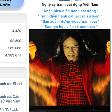
Nghệ sỹ tranh cát động Việt Nam
* Nhận biểu diễn tranh cát động *
* Trình diễn tranh cát tại các sự kiện *
* Sản xuất - dựng video tranh cát *
* Đào tạo học viên vẽ tranh cát *
4,420
92,800
289,088
4,983,671
ranh cát Sland
ranh cát Câu
h sử Việt Nam
át VNSTEEL