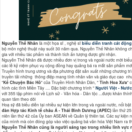
Nguyễn Thế Nhân
là một họa sĩ , nghệ sĩ
biểu diễn tranh cát động
bộ môn nghệ thuật này suốt 30 năm qua. Nguyễn Thế Nhân không chỉ l
gia với nhiều tác phẩm và thành tích ấn tượng được ghi nhận.
Nguyễn Thế Nhân đã được nhiều đơn vị trong và ngoài nước mời biểu d
các lễ kỷ niệm phục vụ cộng đồng hay quảng bá ra mắt sản phẩm mớ
Truyền hình trung ương và địa phương đặt sản xuất những chương tr
truyền tải những thông điệp mang tính nhân văn và giáo dục cao nh
"
Kể Chuyện Bác Hồ
" của Truyền Hình Nhân Dân, "
Tinh Hoa Xưa
" 
hình các tỉnh Miền Tây .... Đặc biệt chương trình "
Người Việt - Nước
với 355 tập phim nói về Lịch sử - Văn hóa - Dân tộc ...được khán thí
quan tâm theo dõi
Hoạ sỹ đã biểu diễn tại nhiều sự kiện lớn trong và ngoài nước, nổi bật
đàn Hợp tác Kinh tế châu Á - Thái Bình Dương (APEC)
lần thứ 2
niên lần thứ 42 của Ủy ban ASEAN về Quản lý thiên tai. Các sự kiện n
của mình mà còn đóng góp vào việc quảng bá văn hóa Việt Nam ra thế 
Nguyễn Thế Nhân cũng là người sáng tạo trong nhiều lĩnh vực n