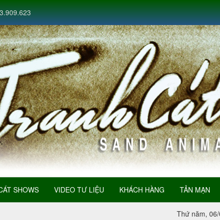
3.909.623
CÁT SHOWS
VIDEO TƯ LIỆU
KHÁCH HÀNG
TẢN MẠN
Thứ năm, 06/