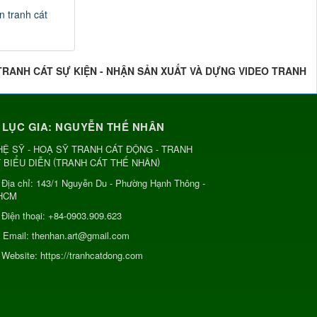
n tranh cát
 TRANH CÁT SỰ KIỆN - NHẬN SẢN XUẤT VÀ DỰNG VIDEO TRANH
 LỤC GIA: NGUYỄN THẾ NHÂN
Ệ SỸ - HOẠ SỸ TRANH CÁT ĐỘNG - TRANH
(
)
 BIỂU DIỄN
TRANH CÁT THẾ NHÂN
Địa chỉ:
143/1 Nguyễn Du - Phường Hạnh Thông -
HCM
Điện thoại:
+84-0903.909.623
Email:
thenhan.art@gmail.com
Website:
https://tranhcatdong.com