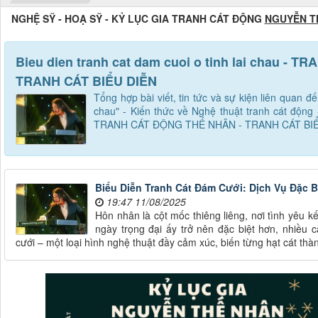
NGHỆ SỸ - HOẠ SỸ - KỶ LỤC GIA TRANH CÁT ĐỘNG
NGUYỄN T
Bieu dien tranh cat dam cuoi o tinh lai chau -
TRANH CÁT BIỂU DIỄN
Tổng hợp bài viết, tin tức và sự kiện liên quan đế
chau" - Kiến thức về Nghệ thuật tranh cát động -
TRANH CÁT ĐỘNG THẾ NHÂN - TRANH CÁT BIỂ
Biểu Diễn Tranh Cát Đám Cưới: Dịch Vụ Đặc 
19:47 11/08/2025
Hôn nhân là cột mốc thiêng liêng, nơi tình yêu k
ngày trọng đại ấy trở nên đặc biệt hơn, nhiều 
cưới – một loại hình nghệ thuật đầy cảm xúc, biến từng hạt cát th