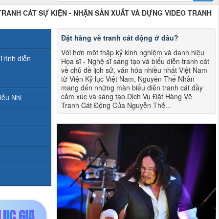
 TRANH CÁT SỰ KIỆN - NHẬN SẢN XUẤT VÀ DỰNG VIDEO TRANH
Đặt hàng vẽ tranh cát động ở đâu?
Với hơn một thập kỷ kinh nghiệm và danh hiệu
Trình diễn
Họa sĩ - Nghệ sĩ sáng tạo và biểu diễn tranh cát
về chủ đề lịch sử, văn hóa nhiều nhất Việt Nam
từ Viện Kỷ lục Việt Nam, Nguyễn Thế Nhân
mang đến những màn biểu diễn tranh cát đầy
cảm xúc và sáng tạo.Dịch Vụ Đặt Hàng Vẽ
iếu Nhi
Tranh Cát Động Của Nguyễn Thế...