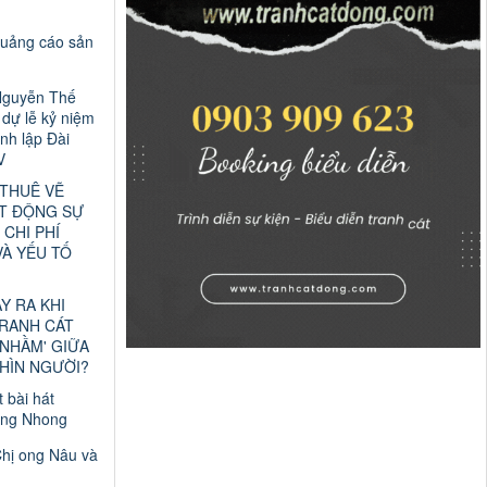
quảng cáo sản
Nguyễn Thế
dự lễ kỷ niệm
nh lập Đài
V
 THUÊ VẼ
T ĐỘNG SỰ
 CHI PHÍ
VÀ YẾU TỐ
ẢY RA KHI
TRANH CÁT
 NHẦM' GIỮA
HÌN NGƯỜI?
t bài hát
ng Nhong
Chị ong Nâu và