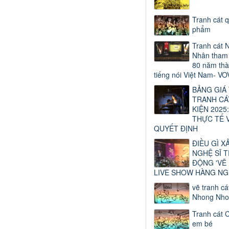
Tranh cát 
phẩm
Tranh cát 
Nhân tham 
80 năm thà
tiếng nói Việt Nam- VO
BẢNG GIÁ
TRANH CÁ
KIỆN 2025:
THỰC TẾ 
QUYẾT ĐỊNH
ĐIỀU GÌ X
NGHỆ SĨ 
ĐỘNG 'VẼ
LIVE SHOW HÀNG NG
vẽ tranh cá
Nhong Nho
Tranh cát 
em bé