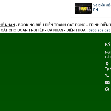
Vẽ biểu diễ
PNJ
HẾ NHÂN
- BOOKING BIỂU DIỄN TRANH CÁT ĐỘNG - TRÌNH DIỄN
CÁT CHO DOANH NGHIỆP - CÁ NHÂN - ĐIỆN THOẠI:
0903 909 623
KỶ
NGH
CÁT
Tp 