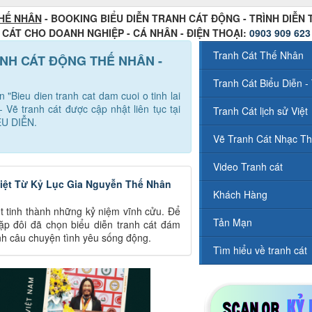
HẾ NHÂN
- BOOKING BIỂU DIỄN TRANH CÁT ĐỘNG - TRÌNH DIỄN
CÁT CHO DOANH NGHIỆP - CÁ NHÂN - ĐIỆN THOẠI:
0903 909 623
Tranh Cát Thế Nhân
 TRANH CÁT ĐỘNG THẾ NHÂN -
Tranh Cát Biểu Diễn - 
n "Bieu dien tranh cat dam cuoi o tinh lai
 Vẽ tranh cát được cập nhật liên tục tại
Tranh Cát lịch sử Việt
U DIỄN.
Vẽ Tranh Cát Nhạc Th
Video Tranh cát
Biệt Từ Kỷ Lục Gia Nguyễn Thế Nhân
Khách Hàng
ết tinh thành những kỷ niệm vĩnh cửu. Để
Tản Mạn
cặp đôi đã chọn biểu diễn tranh cát đám
ành câu chuyện tình yêu sống động.
Tìm hiểu về tranh cát