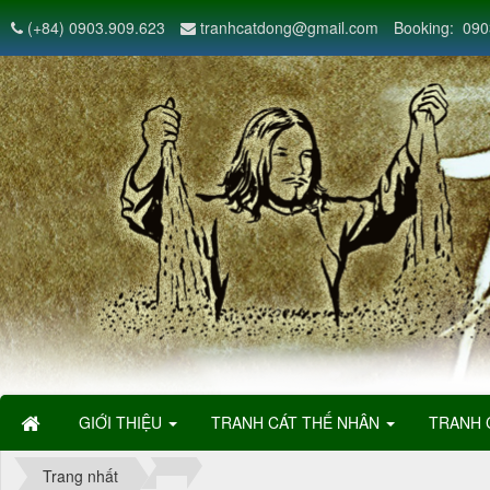
(+84) 0903.909.623
tranhcatdong@gmail.com
Booking: 090
GIỚI THIỆU
TRANH CÁT THẾ NHÂN
TRANH 
Trang nhất