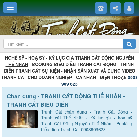
NGHỆ SỸ - HOẠ SỸ - KỶ LỤC GIA TRANH CÁT ĐỘNG
NGUYỄN
THẾ NHÂN
- BOOKING BIỂU DIỄN TRANH CÁT ĐỘNG - TRÌNH
DIỄN TRANH CÁT SỰ KIỆN - NHẬN SẢN XUẤT VÀ DỰNG VIDEO
TRANH CÁT CHO DOANH NGHIỆP - CÁ NHÂN - ĐIỆN THOẠI:
0903
909 623
Chan dung - TRANH CÁT ĐỘNG THẾ NHÂN -
TRANH CÁT BIỂU DIỄN
Tranh Cát chân dung - Tranh Cát Động -
Tranh cát Thế Nhân - Kỷ lục gia - hoạ sỹ
Tranh Cát Động Nguyễn Thế Nhân - Booking
biểu diễn Tranh Cát 0903909623