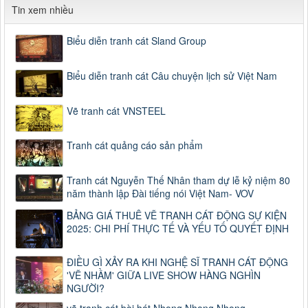
Tin xem nhiều
Biểu diễn tranh cát Sland Group
Biểu diễn tranh cát Câu chuyện lịch sử Việt Nam
Vẽ tranh cát VNSTEEL
Tranh cát quảng cáo sản phẩm
Tranh cát Nguyễn Thế Nhân tham dự lễ kỷ niệm 80
năm thành lập Đài tiếng nói Việt Nam- VOV
BẢNG GIÁ THUÊ VẼ TRANH CÁT ĐỘNG SỰ KIỆN
2025: CHI PHÍ THỰC TẾ VÀ YẾU TỐ QUYẾT ĐỊNH
ĐIỀU GÌ XẢY RA KHI NGHỆ SĨ TRANH CÁT ĐỘNG
'VẼ NHẦM' GIỮA LIVE SHOW HÀNG NGHÌN
NGƯỜI?
vẽ tranh cát bài hát Nhong Nhong Nhong