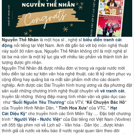
Nguyễn Thế Nhân
là một họa sĩ , nghệ sĩ
biểu diễn tranh cát
động
nổi tiếng tại Việt Nam. Anh đã gắn bó với bộ môn nghệ thuật
này suốt 30 năm qua. Nguyễn Thế Nhân không chỉ là một nghệ sĩ
tài ba mà còn là một kỷ lục gia với nhiều tác phẩm và thành tích ấn
tượng được ghi nhận.
Nguyễn Thế Nhân đã được nhiều đơn vị trong và ngoài nước mời
biểu diễn tại các sự kiện văn hóa nghệ thuật, các lễ kỷ niệm phục vụ
cộng đồng hay quảng bá ra mắt sản phẩm mới cho các doanh
nghiệp. Anh được các Đài Truyền hình trung ương và địa phương đặt
sản xuất những chương trình nghệ thuật chuyên về
vẽ tranh cát
,
truyền tải những thông điệp mang tính nhân văn và giáo dục cao
như "
Suối Nguồn Yêu Thương
" của VTV, "
Kể Chuyện Bác Hồ
"
của Truyền Hình Nhân Dân, "
Tinh Hoa Xưa
" của VTC, "
Hạt
Cát Diệu Kỳ
" cho truyền hình các tỉnh Miền Tây .... Đặc biệt chương
trình "
Người Việt - Nước Việt
" của Đài tiếng nói Việt Nam (Vovline)
với 355 tập phim nói về Lịch sử - Văn hóa - Dân tộc ...được khán
thính giả cả nước và kiều bào ở nước ngoài quan tâm theo dõi