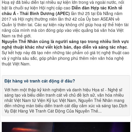
Hoạ sỹ đã biểu diễn tại nhiều sự kiện lớn trong và ngoài nước, nổi
bật là chuỗi sự kiện Hội nghị cấp cao
Diễn đàn Hợp tác Kinh tế
châu Á - Thái Bình Dương (APEC)
lần thứ 25 tại Đà Nẵng năm
2017 và Hội nghị thường niên lần thứ 42 của Ủy ban ASEAN về
Quản lý thiên tai. Các sự kiện này không chỉ giúp hoạ sỹ thể hiện tài
năng của mình mà còn đóng góp vào việc quảng bá văn hóa Việt
Nam ra thế giới​​.
Nguyễn Thế Nhân cũng là người sáng tạo trong nhiều lĩnh vực
nghệ thuật khác như viết kịch bản, đạo diễn và sáng tác nhạc
.
Sự kết hợp này đã tạo nên những tác phẩm có giá trị nghệ thuật cao
và ý nghĩa sâu sắc, góp phần phong phú thêm nền văn hóa nghệ
thuật Việt Nam​​.
Đặt hàng vẽ tranh cát động ở đâu?
Với hơn một thập kỷ kinh nghiệm và danh hiệu Họa sĩ - Nghệ sĩ
sáng tạo và biểu diễn tranh cát về chủ đề lịch sử, văn hóa nhiều
nhất Việt Nam từ Viện Kỷ lục Việt Nam, Nguyễn Thế Nhân mang
đến những màn biểu diễn tranh cát đầy cảm xúc và sáng tạo.Dịch
Vụ Đặt Hàng Vẽ Tranh Cát Động Của Nguyễn Thế...