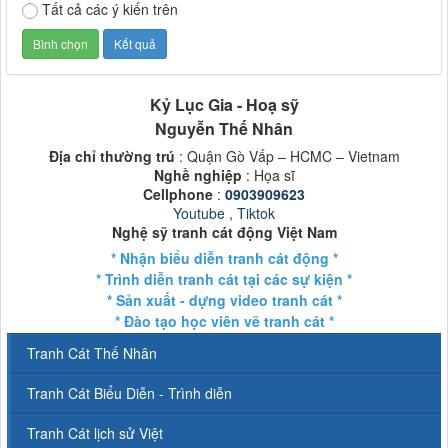
Tất cả các ý kiến trên
Kỷ Lục Gia - Hoạ sỹ
Nguyễn Thế Nhân
Địa chỉ thường trú
: Quận Gò Vấp – HCMC – Vietnam
Nghề nghiệp
: Họa sĩ
Cellphone
:
0903909623
Youtube
,
Tiktok
Nghệ sỹ tranh cát động Việt Nam
* Nhận biểu diễn tranh cát động *
* Trình diễn tranh cát tại các sự kiện *
* Sản xuất - dựng video tranh cát *
* Đào tạo học viên vẽ tranh cát *
Tranh Cát Thế Nhân
Tranh Cát Biểu Diễn - Trình diễn
Tranh Cát lịch sử Việt