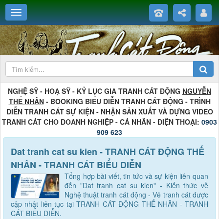
NGHỆ SỸ - HOẠ SỸ - KỶ LỤC GIA TRANH CÁT ĐỘNG
NGUYỄN
THẾ NHÂN
- BOOKING BIỂU DIỄN TRANH CÁT ĐỘNG - TRÌNH
DIỄN TRANH CÁT SỰ KIỆN - NHẬN SẢN XUẤT VÀ DỰNG VIDEO
TRANH CÁT CHO DOANH NGHIỆP - CÁ NHÂN - ĐIỆN THOẠI:
0903
909 623
Dat tranh cat su kien - TRANH CÁT ĐỘNG THẾ
NHÂN - TRANH CÁT BIỂU DIỄN
Tổng hợp bài viết, tin tức và sự kiện liên quan
đến "Dat tranh cat su kien" - Kiến thức về
Nghệ thuật tranh cát động - Vẽ tranh cát được
cập nhật liên tục tại TRANH CÁT ĐỘNG THẾ NHÂN - TRANH
CÁT BIỂU DIỄN.