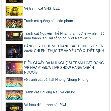
Vẽ tranh cát VNSTEEL
Tranh cát quảng cáo sản phẩm
Tranh cát Nguyễn Thế Nhân tham dự lễ kỷ niệm 80
năm thành lập Đài tiếng nói Việt Nam- VOV
BẢNG GIÁ THUÊ VẼ TRANH CÁT ĐỘNG SỰ KIỆN
2025: CHI PHÍ THỰC TẾ VÀ YẾU TỐ QUYẾT ĐỊNH
ĐIỀU GÌ XẢY RA KHI NGHỆ SĨ TRANH CÁT ĐỘNG
'VẼ NHẦM' GIỮA LIVE SHOW HÀNG NGHÌN
NGƯỜI?
vẽ tranh cát bài hát Nhong Nhong Nhong
Tranh cát Chị ong Nâu và em bé
Vẽ biểu diễn tranh cát PNJ