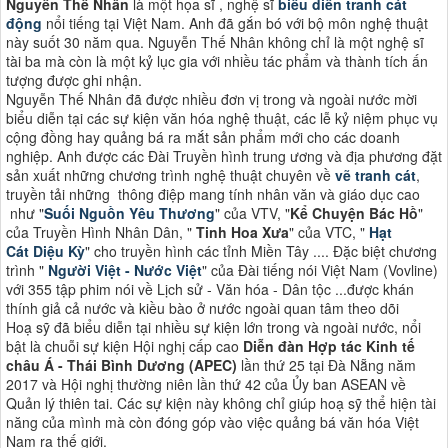
Nguyễn Thế Nhân
là một họa sĩ , nghệ sĩ
biểu diễn tranh cát
động
nổi tiếng tại Việt Nam. Anh đã gắn bó với bộ môn nghệ thuật
này suốt 30 năm qua. Nguyễn Thế Nhân không chỉ là một nghệ sĩ
tài ba mà còn là một kỷ lục gia với nhiều tác phẩm và thành tích ấn
tượng được ghi nhận.
Nguyễn Thế Nhân đã được nhiều đơn vị trong và ngoài nước mời
biểu diễn tại các sự kiện văn hóa nghệ thuật, các lễ kỷ niệm phục vụ
cộng đồng hay quảng bá ra mắt sản phẩm mới cho các doanh
nghiệp. Anh được các Đài Truyền hình trung ương và địa phương đặt
sản xuất những chương trình nghệ thuật chuyên về
vẽ tranh cát
,
truyền tải những thông điệp mang tính nhân văn và giáo dục cao
như "
Suối Nguồn Yêu Thương
" của VTV, "
Kể Chuyện Bác Hồ
"
của Truyền Hình Nhân Dân, "
Tinh Hoa Xưa
" của VTC, "
Hạt
Cát Diệu Kỳ
" cho truyền hình các tỉnh Miền Tây .... Đặc biệt chương
trình "
Người Việt - Nước Việt
" của Đài tiếng nói Việt Nam (Vovline)
với 355 tập phim nói về Lịch sử - Văn hóa - Dân tộc ...được khán
thính giả cả nước và kiều bào ở nước ngoài quan tâm theo dõi
Hoạ sỹ đã biểu diễn tại nhiều sự kiện lớn trong và ngoài nước, nổi
bật là chuỗi sự kiện Hội nghị cấp cao
Diễn đàn Hợp tác Kinh tế
châu Á - Thái Bình Dương (APEC)
lần thứ 25 tại Đà Nẵng năm
2017 và Hội nghị thường niên lần thứ 42 của Ủy ban ASEAN về
Quản lý thiên tai. Các sự kiện này không chỉ giúp hoạ sỹ thể hiện tài
năng của mình mà còn đóng góp vào việc quảng bá văn hóa Việt
Nam ra thế giới​​.