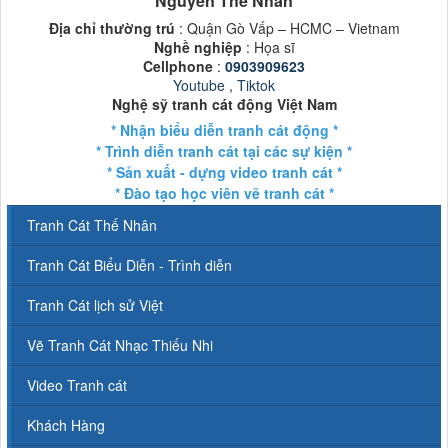
Nguyễn Thế Nhân
Địa chỉ thường trú
: Quận Gò Vấp – HCMC – Vietnam
Nghề nghiệp
: Họa sĩ
Cellphone
:
0903909623
Youtube
,
Tiktok
Nghệ sỹ tranh cát động Việt Nam
* Nhận biểu diễn tranh cát động *
* Trình diễn tranh cát tại các sự kiện *
* Sản xuất - dựng video tranh cát *
* Đào tạo học viên vẽ tranh cát *
Tranh Cát Thế Nhân
Tranh Cát Biểu Diễn - Trình diễn
Tranh Cát lịch sử Việt
Vẽ Tranh Cát Nhạc Thiếu Nhi
Video Tranh cát
Khách Hàng