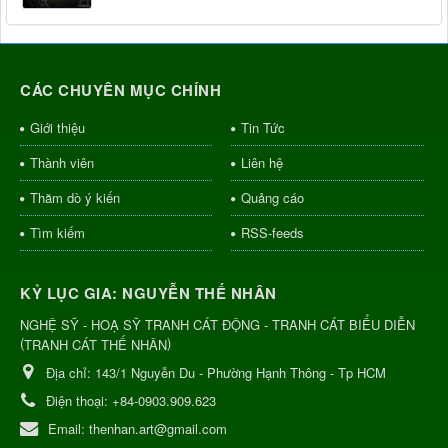
CÁC CHUYÊN MỤC CHÍNH
Giới thiệu
Tin Tức
Thành viên
Liên hệ
Thăm dò ý kiến
Quảng cáo
Tìm kiếm
RSS-feeds
KỶ LỤC GIA: NGUYỄN THẾ NHÂN
NGHỆ SỸ - HOẠ SỸ TRANH CÁT ĐỘNG - TRANH CÁT BIỂU DIỄN
(
)
TRANH CÁT THẾ NHÂN
Địa chỉ:
143/1 Nguyễn Du - Phường Hạnh Thông - Tp HCM
Điện thoại:
+84-0903.909.623
Email:
thenhan.art@gmail.com