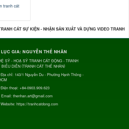
n tranh cát
 TRANH CÁT SỰ KIỆN - NHẬN SẢN XUẤT VÀ DỰNG VIDEO TRANH
 LỤC GIA: NGUYỄN THẾ NHÂN
Ệ SỸ - HOẠ SỸ TRANH CÁT ĐỘNG - TRANH
(
)
 BIỂU DIỄN
TRANH CÁT THẾ NHÂN
Địa chỉ:
143/1 Nguyễn Du - Phường Hạnh Thông -
HCM
Điện thoại:
+84-0903.909.623
Email:
thenhan.art@gmail.com
Website:
https://tranhcatdong.com