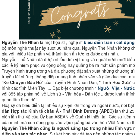
Nguyễn Thế Nhân
là một họa sĩ , nghệ sĩ
biểu diễn tranh cát động
bộ môn nghệ thuật này suốt 30 năm qua. Nguyễn Thế Nhân không chỉ l
gia với nhiều tác phẩm và thành tích ấn tượng được ghi nhận.
Nguyễn Thế Nhân đã được nhiều đơn vị trong và ngoài nước mời biểu d
các lễ kỷ niệm phục vụ cộng đồng hay quảng bá ra mắt sản phẩm mớ
Truyền hình trung ương và địa phương đặt sản xuất những chương tr
truyền tải những thông điệp mang tính nhân văn và giáo dục cao nh
"
Kể Chuyện Bác Hồ
" của Truyền Hình Nhân Dân, "
Tinh Hoa Xưa
" 
hình các tỉnh Miền Tây .... Đặc biệt chương trình "
Người Việt - Nước
với 355 tập phim nói về Lịch sử - Văn hóa - Dân tộc ...được khán thí
quan tâm theo dõi
Hoạ sỹ đã biểu diễn tại nhiều sự kiện lớn trong và ngoài nước, nổi bật
đàn Hợp tác Kinh tế châu Á - Thái Bình Dương (APEC)
lần thứ 2
niên lần thứ 42 của Ủy ban ASEAN về Quản lý thiên tai. Các sự kiện n
của mình mà còn đóng góp vào việc quảng bá văn hóa Việt Nam ra thế 
Nguyễn Thế Nhân cũng là người sáng tạo trong nhiều lĩnh vực n
diễn và sáng tác nhạc
. Sự kết hợp này đã tạo nên những tác phẩm c