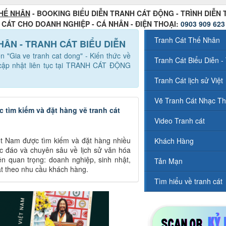
HẾ NHÂN
- BOOKING BIỂU DIỄN TRANH CÁT ĐỘNG - TRÌNH DIỄN
CÁT CHO DOANH NGHIỆP - CÁ NHÂN - ĐIỆN THOẠI:
0903 909 623
Tranh Cát Thế Nhân
NHÂN - TRANH CÁT BIỂU DIỄN
ến "Gia ve tranh cat dong" - Kiến thức về
Tranh Cát Biểu Diễn - 
 cập nhật liên tục tại TRANH CÁT ĐỘNG
Tranh Cát lịch sử Việt
Vẽ Tranh Cát Nhạc Th
tìm kiếm và đặt hàng vẽ tranh cát
Video Tranh cát
ệt Nam được tìm kiếm và đặt hàng nhiều
Khách Hàng
ộc đáo và chuyên sâu về lịch sử văn hóa
ện quan trọng: doanh nghiệp, sinh nhật,
Tản Mạn
oạt theo nhu cầu khách hàng.
Tìm hiểu về tranh cát