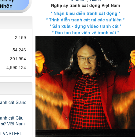
Nghệ sỹ tranh cát động Việt Nam
* Nhận biểu diễn tranh cát động *
* Trình diễn tranh cát tại các sự kiện *
* Sản xuất - dựng video tranh cát *
* Đào tạo học viên vẽ tranh cát *
2,159
54,246
301,994
4,990,124
ranh cát Sland
ranh cát Câu
h sử Việt Nam
át VNSTEEL