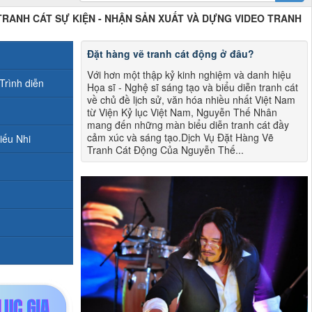
 TRANH CÁT SỰ KIỆN - NHẬN SẢN XUẤT VÀ DỰNG VIDEO TRANH
Đặt hàng vẽ tranh cát động ở đâu?
Với hơn một thập kỷ kinh nghiệm và danh hiệu
Trình diễn
Họa sĩ - Nghệ sĩ sáng tạo và biểu diễn tranh cát
về chủ đề lịch sử, văn hóa nhiều nhất Việt Nam
từ Viện Kỷ lục Việt Nam, Nguyễn Thế Nhân
mang đến những màn biểu diễn tranh cát đầy
cảm xúc và sáng tạo.Dịch Vụ Đặt Hàng Vẽ
iếu Nhi
Tranh Cát Động Của Nguyễn Thế...