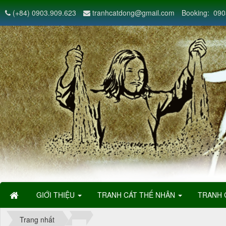
(+84) 0903.909.623
tranhcatdong@gmail.com
Booking: 090
GIỚI THIỆU
TRANH CÁT THẾ NHÂN
TRANH 
Trang nhất