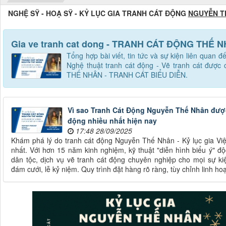
NGHỆ SỸ - HOẠ SỸ - KỶ LỤC GIA TRANH CÁT ĐỘNG
NGUYỄN T
Gia ve tranh cat dong - TRANH CÁT ĐỘNG THẾ 
Tổng hợp bài viết, tin tức và sự kiện liên quan đ
Nghệ thuật tranh cát động - Vẽ tranh cát được
THẾ NHÂN - TRANH CÁT BIỂU DIỄN.
Vì sao Tranh Cát Động Nguyễn Thế Nhân được 
động nhiều nhất hiện nay
17:48 28/09/2025
Khám phá lý do tranh cát động Nguyễn Thế Nhân - Kỷ lục gia Vi
nhất. Với hơn 15 năm kinh nghiệm, kỹ thuật "diễn hình biểu ý" đ
dân tộc, dịch vụ vẽ tranh cát động chuyên nghiệp cho mọi sự ki
đám cưới, lễ kỷ niệm. Quy trình đặt hàng rõ ràng, tùy chỉnh linh h