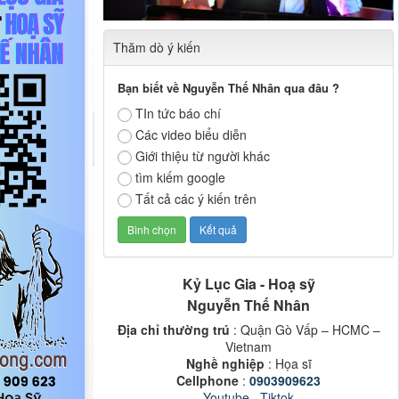
Thăm dò ý kiến
Bạn biết về Nguyễn Thế Nhân qua đâu ?
TIn tức báo chí
Các video biểu diễn
Giới thiệu từ người khác
tìm kiếm google
Tất cả các ý kiến trên
Kỷ Lục Gia - Hoạ sỹ
Nguyễn Thế Nhân
Địa chỉ thường trú
: Quận Gò Vấp – HCMC –
Vietnam
Nghề nghiệp
: Họa sĩ
Cellphone
:
0903909623
Youtube
,
Tiktok