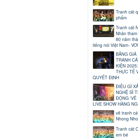
Tranh cát 
phẩm
Tranh cát 
Nhân tham 
80 năm thà
tiếng nói Việt Nam- VO
BẢNG GIÁ
TRANH CÁ
KIỆN 2025:
THỰC TẾ 
QUYẾT ĐỊNH
ĐIỀU GÌ X
NGHỆ SĨ 
ĐỘNG 'VẼ
LIVE SHOW HÀNG NG
vẽ tranh cá
Nhong Nho
Tranh cát 
em bé