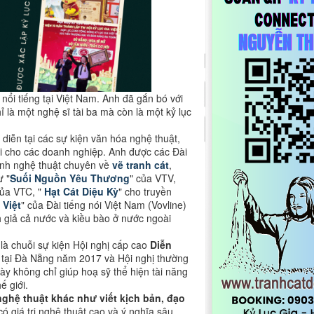
nổi tiếng tại Việt Nam. Anh đã gắn bó với
à một nghệ sĩ tài ba mà còn là một kỷ lục
iễn tại các sự kiện văn hóa nghệ thuật,
i cho các doanh nghiệp. Anh được các Đài
ình nghệ thuật chuyên về
vẽ tranh cát
,
ư "
Suối Nguồn Yêu Thương
" của VTV,
của VTC, "
Hạt Cát Diệu Kỳ
" cho truyền
 Việt
" của Đài tiếng nói Việt Nam (Vovline)
nh giả cả nước và kiều bào ở nước ngoài
 là chuỗi sự kiện Hội nghị cấp cao
Diễn
5 tại Đà Nẵng năm 2017 và Hội nghị thường
ày không chỉ giúp hoạ sỹ thể hiện tài năng
giới​​.
ghệ thuật khác như viết kịch bản, đạo
ó giá trị nghệ thuật cao và ý nghĩa sâu