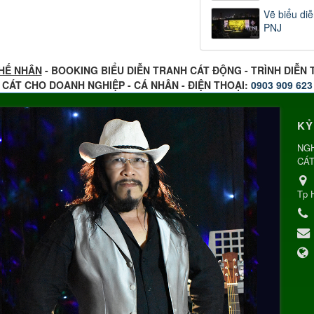
Vẽ biểu diễ
PNJ
HẾ NHÂN
- BOOKING BIỂU DIỄN TRANH CÁT ĐỘNG - TRÌNH DIỄN
CÁT CHO DOANH NGHIỆP - CÁ NHÂN - ĐIỆN THOẠI:
0903 909 623
KỶ
NGH
CÁT
Tp 