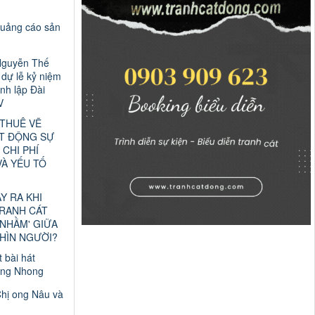
quảng cáo sản
Nguyễn Thế
dự lễ kỷ niệm
nh lập Đài
V
 THUÊ VẼ
T ĐỘNG SỰ
 CHI PHÍ
VÀ YẾU TỐ
ẢY RA KHI
TRANH CÁT
 NHẦM' GIỮA
HÌN NGƯỜI?
t bài hát
ng Nhong
Chị ong Nâu và