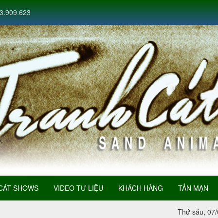
3.909.623
CÁT SHOWS
VIDEO TƯ LIỆU
KHÁCH HÀNG
TẢN MẠN
Thứ sáu, 07/