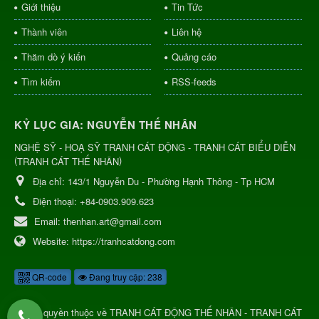
Giới thiệu
Tin Tức
Thành viên
Liên hệ
Thăm dò ý kiến
Quảng cáo
Tìm kiếm
RSS-feeds
KỶ LỤC GIA: NGUYỄN THẾ NHÂN
NGHỆ SỸ - HOẠ SỸ TRANH CÁT ĐỘNG - TRANH CÁT BIỂU DIỄN
(
)
TRANH CÁT THẾ NHÂN
Địa chỉ:
143/1 Nguyễn Du - Phường Hạnh Thông - Tp HCM
Điện thoại:
+84-0903.909.623
Email:
thenhan.art@gmail.com
Website:
https://tranhcatdong.com
QR-code
Đang truy cập: 238
© Bản quyền thuộc về
TRANH CÁT ĐỘNG THẾ NHÂN - TRANH CÁT