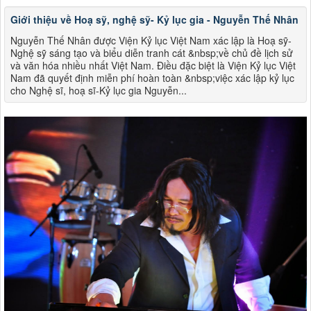
Giới thiệu về Hoạ sỹ, nghệ sỹ- Kỷ lục gia - Nguyễn Thế Nhân
Nguyễn Thế Nhân được Viện Kỷ lục Việt Nam xác lập là Hoạ sỹ-
Nghệ sỹ sáng tạo và biểu diễn tranh cát &nbsp;về chủ đề lịch sử
và văn hóa nhiều nhất Việt Nam. Điều đặc biệt là Viện Kỷ lục Việt
Nam đã quyết định miễn phí hoàn toàn &nbsp;việc xác lập kỷ lục
cho Nghệ sĩ, hoạ sĩ-Kỷ lục gia Nguyễn...