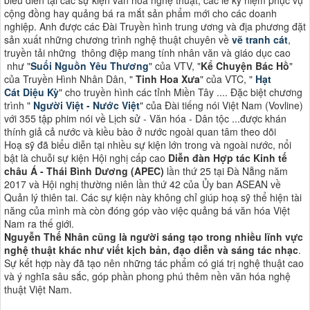
cộng đồng hay quảng bá ra mắt sản phẩm mới cho các doanh
nghiệp. Anh được các Đài Truyền hình trung ương và địa phương đặt
sản xuất những chương trình nghệ thuật chuyên về
vẽ tranh cát
,
truyền tải những thông điệp mang tính nhân văn và giáo dục cao
như "
Suối Nguồn Yêu Thương
" của VTV, "
Kể Chuyện Bác Hồ
"
của Truyền Hình Nhân Dân, "
Tinh Hoa Xưa
" của VTC, "
Hạt
Cát Diệu Kỳ
" cho truyền hình các tỉnh Miền Tây .... Đặc biệt chương
trình "
Người Việt - Nước Việt
" của Đài tiếng nói Việt Nam (Vovline)
với 355 tập phim nói về Lịch sử - Văn hóa - Dân tộc ...được khán
thính giả cả nước và kiều bào ở nước ngoài quan tâm theo dõi
Hoạ sỹ đã biểu diễn tại nhiều sự kiện lớn trong và ngoài nước, nổi
bật là chuỗi sự kiện Hội nghị cấp cao
Diễn đàn Hợp tác Kinh tế
châu Á - Thái Bình Dương (APEC)
lần thứ 25 tại Đà Nẵng năm
2017 và Hội nghị thường niên lần thứ 42 của Ủy ban ASEAN về
Quản lý thiên tai. Các sự kiện này không chỉ giúp hoạ sỹ thể hiện tài
năng của mình mà còn đóng góp vào việc quảng bá văn hóa Việt
Nam ra thế giới​​.
Nguyễn Thế Nhân cũng là người sáng tạo trong nhiều lĩnh vực
nghệ thuật khác như viết kịch bản, đạo diễn và sáng tác nhạc
.
Sự kết hợp này đã tạo nên những tác phẩm có giá trị nghệ thuật cao
và ý nghĩa sâu sắc, góp phần phong phú thêm nền văn hóa nghệ
thuật Việt Nam​​.