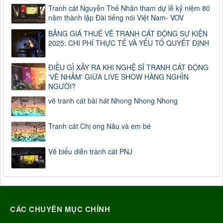
Tranh cát Nguyễn Thế Nhân tham dự lễ kỷ niệm 80
năm thành lập Đài tiếng nói Việt Nam- VOV
BẢNG GIÁ THUÊ VẼ TRANH CÁT ĐỘNG SỰ KIỆN
2025: CHI PHÍ THỰC TẾ VÀ YẾU TỐ QUYẾT ĐỊNH
ĐIỀU GÌ XẢY RA KHI NGHỆ SĨ TRANH CÁT ĐỘNG
'VẼ NHẦM' GIỮA LIVE SHOW HÀNG NGHÌN
NGƯỜI?
vẽ tranh cát bài hát Nhong Nhong Nhong
Tranh cát Chị ong Nâu và em bé
Vẽ biểu diễn tranh cát PNJ
CÁC CHUYÊN MỤC CHÍNH