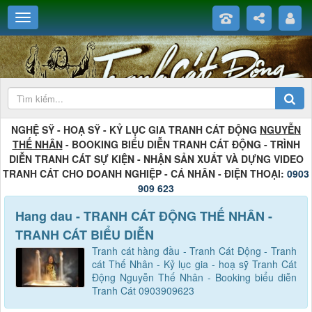
NGHỆ SỸ - HOẠ SỸ - KỶ LỤC GIA TRANH CÁT ĐỘNG
NGUYỄN
THẾ NHÂN
- BOOKING BIỂU DIỄN TRANH CÁT ĐỘNG - TRÌNH
DIỄN TRANH CÁT SỰ KIỆN - NHẬN SẢN XUẤT VÀ DỰNG VIDEO
TRANH CÁT CHO DOANH NGHIỆP - CÁ NHÂN - ĐIỆN THOẠI:
0903
909 623
Hang dau - TRANH CÁT ĐỘNG THẾ NHÂN -
TRANH CÁT BIỂU DIỄN
Tranh cát hàng đầu - Tranh Cát Động - Tranh
cát Thế Nhân - Kỷ lục gia - hoạ sỹ Tranh Cát
Động Nguyễn Thế Nhân - Booking biểu diễn
Tranh Cát 0903909623