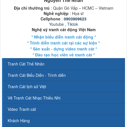
Nguyễn Thế Nhân
Địa chỉ thường trú
: Quận Gò Vấp – HCMC – Vietnam
Nghề nghiệp
: Họa sĩ
Cellphone
:
0903909623
Youtube
,
Tiktok
Nghệ sỹ tranh cát động Việt Nam
* Nhận biểu diễn tranh cát động *
* Trình diễn tranh cát tại các sự kiện *
* Sản xuất - dựng video tranh cát *
* Đào tạo học viên vẽ tranh cát *
Tranh Cát Thế Nhân
Tranh Cát Biểu Diễn - Trình diễn
Tranh Cát lịch sử Việt
Vẽ Tranh Cát Nhạc Thiếu Nhi
Video Tranh cát
Khách Hàng