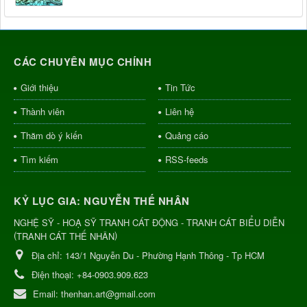
CÁC CHUYÊN MỤC CHÍNH
Giới thiệu
Tin Tức
Thành viên
Liên hệ
Thăm dò ý kiến
Quảng cáo
Tìm kiếm
RSS-feeds
KỶ LỤC GIA: NGUYỄN THẾ NHÂN
NGHỆ SỸ - HOẠ SỸ TRANH CÁT ĐỘNG - TRANH CÁT BIỂU DIỄN
(
)
TRANH CÁT THẾ NHÂN
Địa chỉ:
143/1 Nguyễn Du - Phường Hạnh Thông - Tp HCM
Điện thoại:
+84-0903.909.623
Email:
thenhan.art@gmail.com