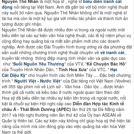
Nguyễn Thế Nhân
là một họa sĩ , nghệ sĩ
biểu diễn tranh cát
động
nổi tiếng tại Việt Nam. Anh đã gắn bó với bộ môn nghệ thuật
này suốt 30 năm qua. Nguyễn Thế Nhân không chỉ là một nghệ sĩ
tài ba mà còn là một kỷ lục gia với nhiều tác phẩm và thành tích ấn
tượng được ghi nhận.
Nguyễn Thế Nhân đã được nhiều đơn vị trong và ngoài nước mời
biểu diễn tại các sự kiện văn hóa nghệ thuật, các lễ kỷ niệm phục vụ
cộng đồng hay quảng bá ra mắt sản phẩm mới cho các doanh
nghiệp. Anh được các Đài Truyền hình trung ương và địa phương đặt
sản xuất những chương trình nghệ thuật chuyên về
vẽ tranh cát
,
truyền tải những thông điệp mang tính nhân văn và giáo dục cao
như "
Suối Nguồn Yêu Thương
" của VTV, "
Kể Chuyện Bác Hồ
"
của Truyền Hình Nhân Dân, "
Tinh Hoa Xưa
" của VTC, "
Hạt
Cát Diệu Kỳ
" cho truyền hình các tỉnh Miền Tây .... Đặc biệt chương
trình "
Người Việt - Nước Việt
" của Đài tiếng nói Việt Nam (Vovline)
với 355 tập phim nói về Lịch sử - Văn hóa - Dân tộc ...được khán
thính giả cả nước và kiều bào ở nước ngoài quan tâm theo dõi
Hoạ sỹ đã biểu diễn tại nhiều sự kiện lớn trong và ngoài nước, nổi
bật là chuỗi sự kiện Hội nghị cấp cao
Diễn đàn Hợp tác Kinh tế
châu Á - Thái Bình Dương (APEC)
lần thứ 25 tại Đà Nẵng năm
2017 và Hội nghị thường niên lần thứ 42 của Ủy ban ASEAN về
Quản lý thiên tai. Các sự kiện này không chỉ giúp hoạ sỹ thể hiện tài
năng của mình mà còn đóng góp vào việc quảng bá văn hóa Việt
Nam ra thế giới​​.