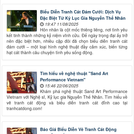
Biểu Diễn Tranh Cát Đám Cưới: Dịch Vụ
Đặc Biệt Từ Kỷ Lục Gia Nguyễn Thế Nhân
19:47 11/08/2025
Hôn nhân là cột mốc thiêng liêng, nơi tình yêu
kết tinh thành những kỷ niệm vĩnh cửu. Để ngày trọng đại ấy trở
nên đặc biệt hơn, nhiều cặp đôi đã chọn biểu diễn tranh cát
đám cưới – một loại hình nghệ thuật đầy cảm xúc, biến từng
hạt cát thành câu chuyện tình yêu sống động.
Tìm hiểu về nghệ thuật "Sand Art
Performance Vietnam"
15:46 22/06/2025
Khám phá nghệ thuật Sand Art Performance
Vietnam với Nghệ sĩ, Kỷ lục gia Nguyễn Thế Nhân. Tìm hiểu về
vẽ tranh cát động và biểu diễn tranh cát đỉnh cao tại
tranhcatdong.com!
Báo Giá Biểu Diễn Vẽ Tranh Cát Động