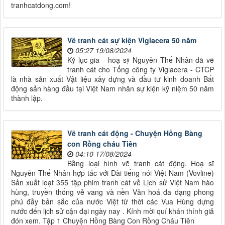
tranhcatdong.com!
Vẽ tranh cát sự kiện Viglacera 50 năm
05:27 19/08/2024
Kỷ lục gia - hoạ sỹ Nguyễn Thế Nhân đã vẽ
tranh cát cho Tổng công ty Viglacera - CTCP
là nhà sản xuất Vật liệu xây dựng và đầu tư kinh doanh Bất
động sản hàng đầu tại Việt Nam nhân sự kiện kỹ niệm 50 năm
thành lập.
Vẽ tranh cát động - Chuyện Hồng Bàng
con Rồng cháu Tiên
04:10 17/08/2024
Bằng loại hình vẽ tranh cát động. Hoạ sĩ
Nguyễn Thế Nhân hợp tác với Đài tiếng nói Việt Nam (Vovline)
Sản xuất loạt 355 tập phim tranh cát về Lịch sử Việt Nam hào
hùng, truyền thống vẻ vang và nền Văn hoá đa dạng phong
phú đầy bản sắc của nước Việt từ thời các Vua Hùng dựng
nước đến lịch sử cận đại ngày nay . Kính mời quí khán thính giả
đón xem. Tập 1 Chuyện Hồng Bàng Con Rồng Cháu Tiên