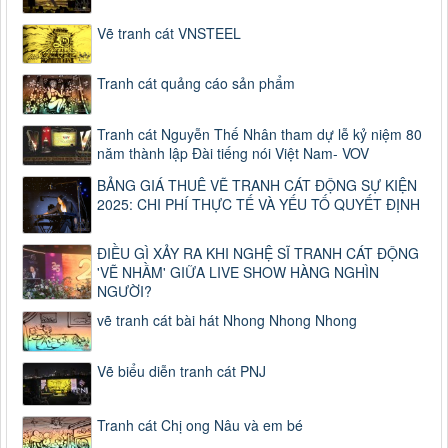
Vẽ tranh cát VNSTEEL
Tranh cát quảng cáo sản phẩm
Tranh cát Nguyễn Thế Nhân tham dự lễ kỷ niệm 80
năm thành lập Đài tiếng nói Việt Nam- VOV
BẢNG GIÁ THUÊ VẼ TRANH CÁT ĐỘNG SỰ KIỆN
2025: CHI PHÍ THỰC TẾ VÀ YẾU TỐ QUYẾT ĐỊNH
ĐIỀU GÌ XẢY RA KHI NGHỆ SĨ TRANH CÁT ĐỘNG
'VẼ NHẦM' GIỮA LIVE SHOW HÀNG NGHÌN
NGƯỜI?
vẽ tranh cát bài hát Nhong Nhong Nhong
Vẽ biểu diễn tranh cát PNJ
Tranh cát Chị ong Nâu và em bé