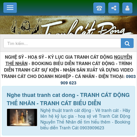
NGHỆ SỸ - HOẠ SỸ - KỶ LỤC GIA TRANH CÁT ĐỘNG
NGUYỄN
THẾ NHÂN
- BOOKING BIỂU DIỄN TRANH CÁT ĐỘNG - TRÌNH
DIỄN TRANH CÁT SỰ KIỆN - NHẬN SẢN XUẤT VÀ DỰNG VIDEO
TRANH CÁT CHO DOANH NGHIỆP - CÁ NHÂN - ĐIỆN THOẠI:
0903
909 623
Nghe thuat tranh cat dong - TRANH CÁT ĐỘNG
THẾ NHÂN - TRANH CÁT BIỂU DIỄN
Nghệ thuật tranh cát động - Vẽ tranh cát - Hãy
liên hệ kỷ lục gia - hoạ sỹ vẽ Tranh Cát Động
Nguyễn Thế Nhân để tìm hiểu thêm - Booking
biểu diễn Tranh Cát 0903909623