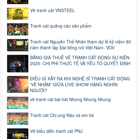
Vẽ tranh cát VNSTEEL
Tranh cát quảng cáo sản phẩm
Tranh cát Nguyễn Thế Nhân tham dự lễ kỷ niệm 80
năm thành lập Đài tiếng nói Việt Nam- VOV
BẢNG GIÁ THUÊ VẼ TRANH CÁT ĐỘNG SỰ KIỆN
2025: CHI PHÍ THỰC TẾ VÀ YẾU TỐ QUYẾT ĐỊNH
ĐIỀU GÌ XẢY RA KHI NGHỆ SĨ TRANH CÁT ĐỘNG
'VẼ NHẦM' GIỮA LIVE SHOW HÀNG NGHÌN
NGƯỜI?
vẽ tranh cát bài hát Nhong Nhong Nhong
Tranh cát Chị ong Nâu và em bé
Vẽ biểu diễn tranh cát PNJ