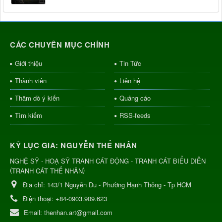
CÁC CHUYÊN MỤC CHÍNH
Giới thiệu
Tin Tức
Thành viên
Liên hệ
Thăm dò ý kiến
Quảng cáo
Tìm kiếm
RSS-feeds
KỶ LỤC GIA: NGUYỄN THẾ NHÂN
NGHỆ SỸ - HOẠ SỸ TRANH CÁT ĐỘNG - TRANH CÁT BIỂU DIỄN
(
)
TRANH CÁT THẾ NHÂN
Địa chỉ:
143/1 Nguyễn Du - Phường Hạnh Thông - Tp HCM
Điện thoại:
+84-0903.909.623
Email:
thenhan.art@gmail.com