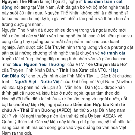
Nguyễn Thế Nhân
là một họa sĩ , nghệ sĩ
biểu diễn tranh cát
động
nổi tiếng tại Việt Nam. Anh đã gắn bó với bộ môn nghệ thuật
này suốt 30 năm qua. Nguyễn Thế Nhân không chỉ là một nghệ sĩ
tài ba mà còn là một kỷ lục gia với nhiều tác phẩm và thành tích ấn
tượng được ghi nhận.
Nguyễn Thế Nhân đã được nhiều đơn vị trong và ngoài nước mời
biểu diễn tại các sự kiện văn hóa nghệ thuật, các lễ kỷ niệm phục vụ
cộng đồng hay quảng bá ra mắt sản phẩm mới cho các doanh
nghiệp. Anh được các Đài Truyền hình trung ương và địa phương đặt
sản xuất những chương trình nghệ thuật chuyên về
vẽ tranh cát
,
truyền tải những thông điệp mang tính nhân văn và giáo dục cao
như "
Suối Nguồn Yêu Thương
" của VTV, "
Kể Chuyện Bác Hồ
"
của Truyền Hình Nhân Dân, "
Tinh Hoa Xưa
" của VTC, "
Hạt
Cát Diệu Kỳ
" cho truyền hình các tỉnh Miền Tây .... Đặc biệt chương
trình "
Người Việt - Nước Việt
" của Đài tiếng nói Việt Nam (Vovline)
với 355 tập phim nói về Lịch sử - Văn hóa - Dân tộc ...được khán
thính giả cả nước và kiều bào ở nước ngoài quan tâm theo dõi
Hoạ sỹ đã biểu diễn tại nhiều sự kiện lớn trong và ngoài nước, nổi
bật là chuỗi sự kiện Hội nghị cấp cao
Diễn đàn Hợp tác Kinh tế
châu Á - Thái Bình Dương (APEC)
lần thứ 25 tại Đà Nẵng năm
2017 và Hội nghị thường niên lần thứ 42 của Ủy ban ASEAN về
Quản lý thiên tai. Các sự kiện này không chỉ giúp hoạ sỹ thể hiện tài
năng của mình mà còn đóng góp vào việc quảng bá văn hóa Việt
Nam ra thế giới​​.