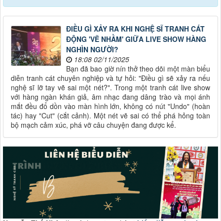
ĐIỀU GÌ XẢY RA KHI NGHỆ SĨ TRANH CÁT
ĐỘNG 'VẼ NHẦM' GIỮA LIVE SHOW HÀNG
NGHÌN NGƯỜI?
18:08 02/11/2025
Bạn đã bao giờ nín thở theo dõi một màn biểu
diễn tranh cát chuyên nghiệp và tự hỏi: "Điều gì sẽ xảy ra nếu
nghệ sĩ lỡ tay vẽ sai một nét?". Trong một tranh cát live show
với hàng ngàn khán giả, âm nhạc đang dâng trào và mọi ánh
mắt đều đổ dồn vào màn hình lớn, không có nút "Undo" (hoàn
tác) hay "Cut" (cắt cảnh). Một nét vẽ sai có thể phá hỏng toàn
bộ mạch cảm xúc, phá vỡ câu chuyện đang được kể.