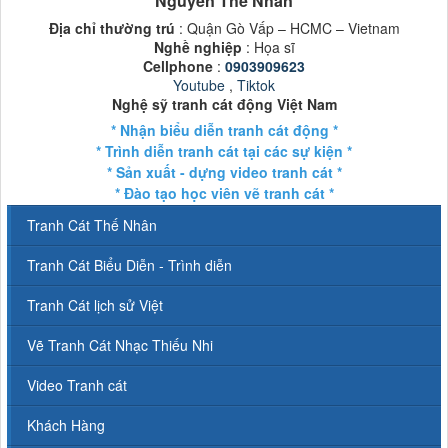
Nguyễn Thế Nhân
Địa chỉ thường trú
: Quận Gò Vấp – HCMC – Vietnam
Nghề nghiệp
: Họa sĩ
Cellphone
:
0903909623
Youtube
,
Tiktok
Nghệ sỹ tranh cát động Việt Nam
* Nhận biểu diễn tranh cát động *
* Trình diễn tranh cát tại các sự kiện *
* Sản xuất - dựng video tranh cát *
* Đào tạo học viên vẽ tranh cát *
Tranh Cát Thế Nhân
Tranh Cát Biểu Diễn - Trình diễn
Tranh Cát lịch sử Việt
Vẽ Tranh Cát Nhạc Thiếu Nhi
Video Tranh cát
Khách Hàng