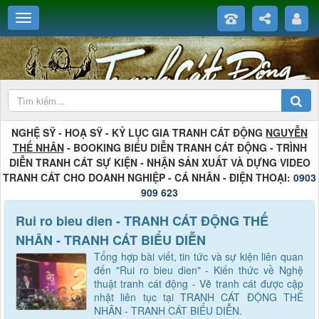
NGHỆ SỸ - HOẠ SỸ - KỶ LỤC GIA TRANH CÁT ĐỘNG
NGUYỄN
THẾ NHÂN
- BOOKING BIỂU DIỄN TRANH CÁT ĐỘNG - TRÌNH
DIỄN TRANH CÁT SỰ KIỆN - NHẬN SẢN XUẤT VÀ DỰNG VIDEO
TRANH CÁT CHO DOANH NGHIỆP - CÁ NHÂN - ĐIỆN THOẠI:
0903
909 623
Rui ro bieu dien - TRANH CÁT ĐỘNG THẾ
NHÂN - TRANH CÁT BIỂU DIỄN
Tổng hợp bài viết, tin tức và sự kiện liên quan
đến "Rui ro bieu dien" - Kiến thức về Nghệ
thuật tranh cát động - Vẽ tranh cát được cập
nhật liên tục tại TRANH CÁT ĐỘNG THẾ
NHÂN - TRANH CÁT BIỂU DIỄN.