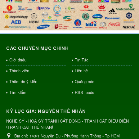
CÁC CHUYÊN MỤC CHÍNH
Giới thiệu
Tin Tức
Thành viên
Liên hệ
Thăm dò ý kiến
Quảng cáo
Tìm kiếm
RSS-feeds
KỶ LỤC GIA: NGUYỄN THẾ NHÂN
NGHỆ SỸ - HOẠ SỸ TRANH CÁT ĐỘNG - TRANH CÁT BIỂU DIỄN
(
)
TRANH CÁT THẾ NHÂN
Địa chỉ:
143/1 Nguyễn Du - Phường Hạnh Thông - Tp HCM