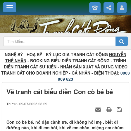
NGHỆ SỸ - HOẠ SỸ - KỶ LỤC GIA TRANH CÁT ĐỘNG
NGUYỄN
THẾ NHÂN
- BOOKING BIỂU DIỄN TRANH CÁT ĐỘNG - TRÌNH
DIỄN TRANH CÁT SỰ KIỆN - NHẬN SẢN XUẤT VÀ DỰNG VIDEO
TRANH CÁT CHO DOANH NGHIỆP - CÁ NHÂN - ĐIỆN THOẠI:
0903
909 623
Vẽ tranh cát biểu diễn Con cò bé bé
Thứ tư - 09/07/2025 23:29
Con cò bé bé, nó đậu cành tre, đi không hỏi mẹ , biết đi
đường nào, khi đi em hỏi, khi về em chào, miệng em chúm