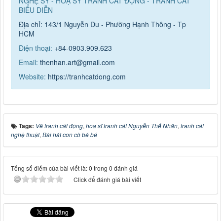
NGHỆ SỸ - HOẠ SỸ TRANH CÁT ĐỘNG - TRANH CÁT
BIỂU DIỄN
Địa chỉ: 143/1 Nguyễn Du - Phường Hạnh Thông - Tp
HCM
Điện thoại:
+84-0903.909.623
Email:
thenhan.art@gmail.com
Website:
https://tranhcatdong.com
Tags:
Vẽ tranh cát động
,
hoạ sĩ tranh cát Nguyễn Thế Nhân
,
tranh cát
nghệ thuật
,
Bài hát con cò bé bé
Tổng số điểm của bài viết là: 0 trong 0 đánh giá
Click để đánh giá bài viết