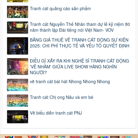
Tranh cát quảng cáo sản phẩm
Tranh cát Nguyễn Thế Nhân tham dự lễ kỷ niệm 80
năm thành lập Đài tiếng nói Việt Nam- VOV
BẢNG GIÁ THUÊ VẼ TRANH CÁT ĐỘNG SỰ KIỆN
2025: CHI PHÍ THỰC TẾ VÀ YẾU TỐ QUYẾT ĐỊNH
ĐIỀU GÌ XẢY RA KHI NGHỆ SĨ TRANH CÁT ĐỘNG
'VẼ NHẦM' GIỮA LIVE SHOW HÀNG NGHÌN
NGƯỜI?
vẽ tranh cát bài hát Nhong Nhong Nhong
Tranh cát Chị ong Nâu và em bé
Vẽ biểu diễn tranh cát PNJ