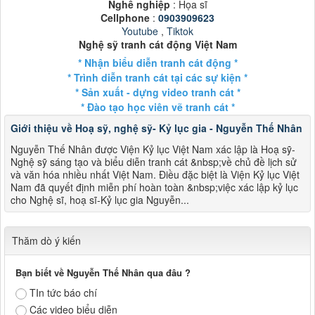
Nghề nghiệp
: Họa sĩ
Cellphone
:
0903909623
Youtube
,
Tiktok
Nghệ sỹ tranh cát động Việt Nam
* Nhận biểu diễn tranh cát động *
* Trình diễn tranh cát tại các sự kiện *
* Sản xuất - dựng video tranh cát *
* Đào tạo học viên vẽ tranh cát *
Giới thiệu về Hoạ sỹ, nghệ sỹ- Kỷ lục gia - Nguyễn Thế Nhân
Nguyễn Thế Nhân được Viện Kỷ lục Việt Nam xác lập là Hoạ sỹ-
Nghệ sỹ sáng tạo và biểu diễn tranh cát &nbsp;về chủ đề lịch sử
và văn hóa nhiều nhất Việt Nam. Điều đặc biệt là Viện Kỷ lục Việt
Nam đã quyết định miễn phí hoàn toàn &nbsp;việc xác lập kỷ lục
cho Nghệ sĩ, hoạ sĩ-Kỷ lục gia Nguyễn...
Thăm dò ý kiến
Bạn biết về Nguyễn Thế Nhân qua đâu ?
TIn tức báo chí
Các video biểu diễn