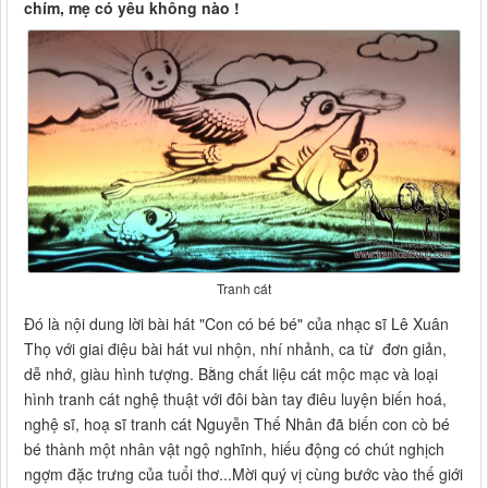
chím, mẹ có yêu không nào !
Tranh cát
Đó là nội dung lời bài hát "Con có bé bé" của nhạc sĩ Lê Xuân
Thọ với giai điệu bài hát vui nhộn, nhí nhảnh, ca từ đơn giản,
dễ nhớ, giàu hình tượng. Bằng chất liệu cát mộc mạc và loại
hình tranh cát nghệ thuật với đôi bàn tay điêu luyện biến hoá,
nghệ sĩ, hoạ sĩ tranh cát Nguyễn Thế Nhân đã biến con cò bé
bé thành một nhân vật ngộ nghĩnh, hiếu động có chút nghịch
ngợm đặc trưng của tuổi thơ...Mời quý vị cùng bước vào thế giới