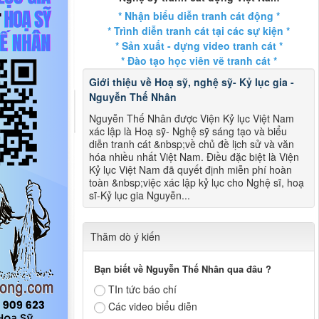
* Nhận biểu diễn tranh cát động *
* Trình diễn tranh cát tại các sự kiện *
* Sản xuất - dựng video tranh cát *
* Đào tạo học viên vẽ tranh cát *
Giới thiệu về Hoạ sỹ, nghệ sỹ- Kỷ lục gia -
Nguyễn Thế Nhân
Nguyễn Thế Nhân được Viện Kỷ lục Việt Nam
xác lập là Hoạ sỹ- Nghệ sỹ sáng tạo và biểu
diễn tranh cát &nbsp;về chủ đề lịch sử và văn
hóa nhiều nhất Việt Nam. Điều đặc biệt là Viện
Kỷ lục Việt Nam đã quyết định miễn phí hoàn
toàn &nbsp;việc xác lập kỷ lục cho Nghệ sĩ, hoạ
sĩ-Kỷ lục gia Nguyễn...
Thăm dò ý kiến
Bạn biết về Nguyễn Thế Nhân qua đâu ?
TIn tức báo chí
Các video biểu diễn