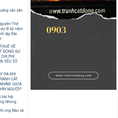
quảng cáo sản
Nguyễn Thế
dự lễ kỷ niệm
nh lập Đài
V
 THUÊ VẼ
T ĐỘNG SỰ
 CHI PHÍ
VÀ YẾU TỐ
ẢY RA KHI
TRANH CÁT
 NHẦM' GIỮA
HÌN NGƯỜI?
t bài hát
ng Nhong
Chị ong Nâu và