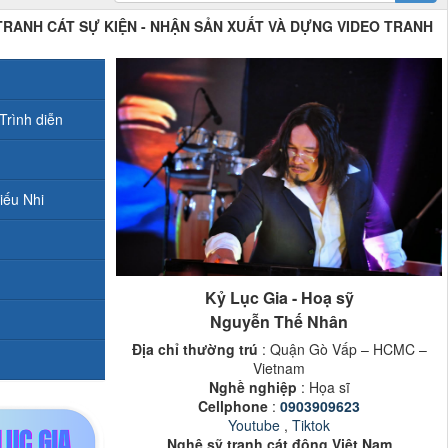
 TRANH CÁT SỰ KIỆN - NHẬN SẢN XUẤT VÀ DỰNG VIDEO TRANH
Trình diễn
iếu Nhi
Kỷ Lục Gia - Hoạ sỹ
Nguyễn Thế Nhân
Địa chỉ thường trú
: Quận Gò Vấp – HCMC –
Vietnam
Nghề nghiệp
: Họa sĩ
Cellphone
:
0903909623
Youtube
,
Tiktok
Nghệ sỹ tranh cát động Việt Nam