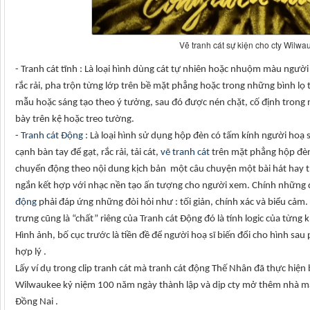
Vẽ tranh cát sự kiện cho cty Wilwa
- Tranh cát tĩnh : Là loại hình dùng cát tự nhiên hoặc nhuộm màu ngườ
rắc rải, pha trộn từng lớp trên bề mặt phẳng hoặc trong những bình lọ
mẫu hoặc sáng tạo theo ý tưởng, sau đó được nén chặt, cố định trong 
bày trên kệ hoặc treo tường.
-
Tranh cát Động
: Là loại hình sử dụng hộp đèn có tấm kính người hoạ 
cạnh bàn tay để gạt, rắc rải, tải cát,
vẽ tranh cát
trên mặt phẳng hộp đèn 
chuyển động theo nội dung kịch bản một câu chuyện một bài hát hay t
ngắn kết hợp với nhạc nền tạo ấn tượng cho người xem. Chính những đ
động
phải đáp ứng những đòi hỏi như : tối giản, chính xác và biểu cảm.
trưng cũng là “chất” riêng của Tranh cát Động đó là tính logic của từng
Hình ảnh, bố cục trước là tiền đề để người hoạ sĩ biến đổi cho hình sa
hợp lý .
Lấy ví dụ trong clip tranh cát mà tranh cát động Thế Nhân đã thực hiện bi
Wilwaukee kỷ niệm 100 năm ngày thành lập và dịp cty mở thêm nhà máy
Đồng Nai .