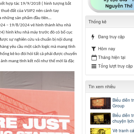
kết hợp tác 19/9/2018 ( hình tượng bắt
e thuê đất của VSIP2 nên cánh tay
ra những sản phẩm đầu tiên…
Thống kê
024 – 19/8/2024 vẽ hình thành khu nhà
24) hình khu nhà máy trước đó có bố cục
Đang truy cập
 được sự nghiên cứu và chuẩn bị nội dung
 hàng yêu cầu một cách logic mà mang tính
Hôm nay
thống kê ko đòi hỏi tất cả phải được chuyển
Tháng hiện tại
 ảnh mang tính kết nối như thế mới là đặc
Tổng lượt truy cập
Tin xem nhiều
Biểu diễn t
Group
Biểu diễn t
chuyện lịc
Vẽ tranh c