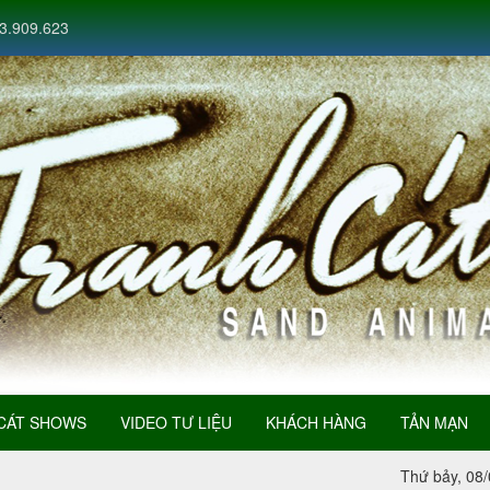
3.909.623
CÁT SHOWS
VIDEO TƯ LIỆU
KHÁCH HÀNG
TẢN MẠN
Thứ bảy, 08/