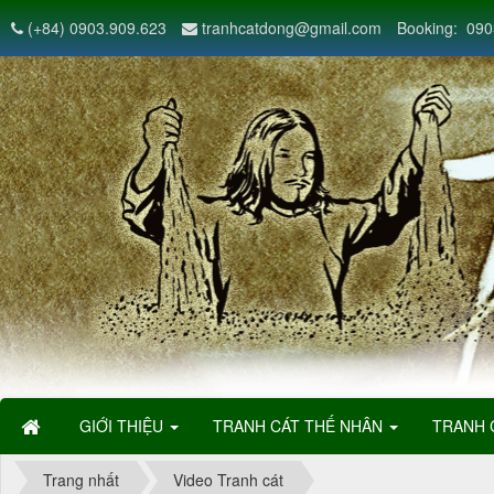
(+84) 0903.909.623
tranhcatdong@gmail.com
Booking: 090
GIỚI THIỆU
TRANH CÁT THẾ NHÂN
TRANH 
Trang nhất
Video Tranh cát