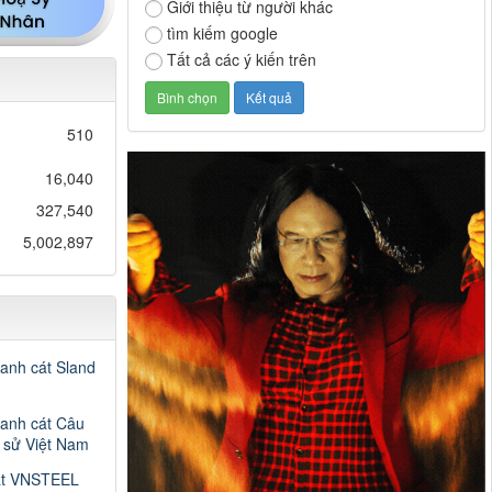
Giới thiệu từ người khác
tìm kiếm google
Tất cả các ý kiến trên
510
16,040
327,540
5,002,897
ranh cát Sland
ranh cát Câu
h sử Việt Nam
át VNSTEEL