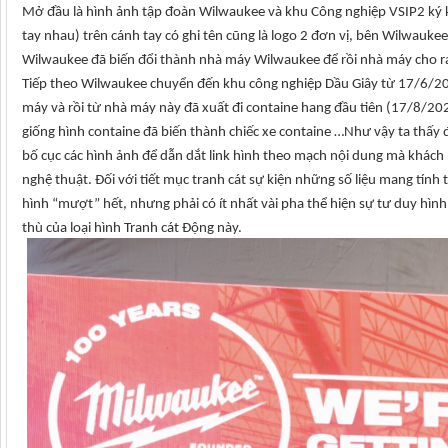
Mở đầu là hình ảnh tập đoàn Wilwaukee và khu Công nghiệp VSIP2 ký 
tay nhau) trên cánh tay có ghi tên cũng là logo 2 đơn vị, bên Wilwauke
Wilwaukee đã biến đổi thành nhà máy Wilwaukee để rồi nhà máy cho 
Tiếp theo Wilwaukee chuyển đến khu công nghiệp Dầu Giây từ 17/6/2
máy và rồi từ nhà máy này đã xuất đi containe hang đầu tiên (17/8/20
giống hình containe đã biến thành chiếc xe containe …Như vậy ta thấy
bố cục các hình ảnh để dẫn dắt link hình theo mạch nội dung mà khách
nghệ thuật. Đối với tiết mục tranh cát sự kiện những số liệu mang tính 
hình “mượt” hết, nhưng phải có ít nhất vài pha thể hiện sự tư duy hình
thù của loại hình Tranh cát Động này.