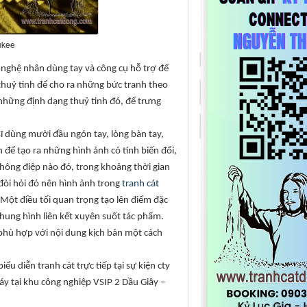
ukee
i nghệ nhân dùng tay và công cụ hỗ trợ để
 thuỷ tinh để cho ra những bức tranh theo
những định dạng thuỷ tinh đó, để trưng
sĩ dùng mười đầu ngón tay, lòng bàn tay,
để tạo ra những hình ảnh có tính biến đổi,
hông điệp nào đó, trong khoảng thời gian
òi hỏi đó nên hình ảnh trong
tranh cát
 Một điều tối quan trọng tạo lên điểm đặc
 khung hình liên kết xuyên suốt tác phẩm.
u phù hợp với nội dung kịch bản một cách
ểu diễn tranh cát trực tiếp tại sự kiện cty
 tại khu công nghiệp VSIP 2 Dầu Giây –