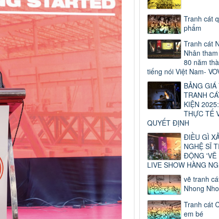
Tranh cát 
phẩm
Tranh cát 
Nhân tham 
80 năm thà
tiếng nói Việt Nam- VO
BẢNG GIÁ
TRANH CÁ
KIỆN 2025:
THỰC TẾ 
QUYẾT ĐỊNH
ĐIỀU GÌ X
NGHỆ SĨ 
ĐỘNG 'VẼ
LIVE SHOW HÀNG NG
vẽ tranh cá
Nhong Nho
Tranh cát 
em bé