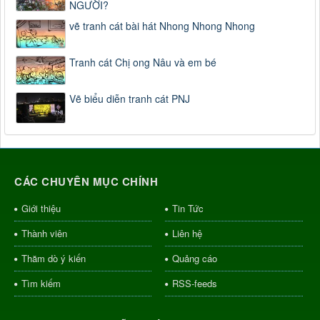
NGƯỜI?
vẽ tranh cát bài hát Nhong Nhong Nhong
Tranh cát Chị ong Nâu và em bé
Vẽ biểu diễn tranh cát PNJ
CÁC CHUYÊN MỤC CHÍNH
Giới thiệu
Tin Tức
Thành viên
Liên hệ
Thăm dò ý kiến
Quảng cáo
Tìm kiếm
RSS-feeds