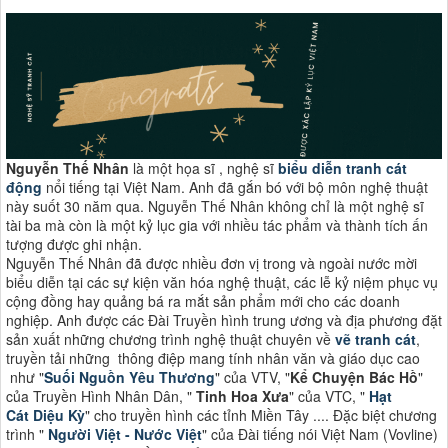
Nguyễn Thế Nhân
là một họa sĩ , nghệ sĩ
biểu diễn tranh cát
động
nổi tiếng tại Việt Nam. Anh đã gắn bó với bộ môn nghệ thuật
này suốt 30 năm qua. Nguyễn Thế Nhân không chỉ là một nghệ sĩ
tài ba mà còn là một kỷ lục gia với nhiều tác phẩm và thành tích ấn
tượng được ghi nhận.
Nguyễn Thế Nhân đã được nhiều đơn vị trong và ngoài nước mời
biểu diễn tại các sự kiện văn hóa nghệ thuật, các lễ kỷ niệm phục vụ
cộng đồng hay quảng bá ra mắt sản phẩm mới cho các doanh
nghiệp. Anh được các Đài Truyền hình trung ương và địa phương đặt
sản xuất những chương trình nghệ thuật chuyên về
vẽ tranh cát
,
truyền tải những thông điệp mang tính nhân văn và giáo dục cao
như "
Suối Nguồn Yêu Thương
" của VTV, "
Kể Chuyện Bác Hồ
"
của Truyền Hình Nhân Dân, "
Tinh Hoa Xưa
" của VTC, "
Hạt
Cát Diệu Kỳ
" cho truyền hình các tỉnh Miền Tây .... Đặc biệt chương
trình "
Người Việt - Nước Việt
" của Đài tiếng nói Việt Nam (Vovline)