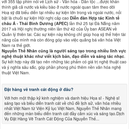
với 355 tập phim nói về Lịch sử - Văn hóa - Dân tộc ...được khán
thính giả cả nước và kiều bào ở nước ngoài quan tâm theo dõi
Hoạ sỹ đã biểu diễn tại nhiều sự kiện lớn trong và ngoài nước, nổi
bật là chuỗi sự kiện Hội nghị cấp cao
Diễn đàn Hợp tác Kinh tế
châu Á - Thái Bình Dương (APEC)
lần thứ 25 tại Đà Nẵng năm
2017 và Hội nghị thường niên lần thứ 42 của Ủy ban ASEAN về
Quản lý thiên tai. Các sự kiện này không chỉ giúp hoạ sỹ thể hiện tài
năng của mình mà còn đóng góp vào việc quảng bá văn hóa Việt
Nam ra thế giới​​.
Nguyễn Thế Nhân cũng là người sáng tạo trong nhiều lĩnh vực
nghệ thuật khác như viết kịch bản, đạo diễn và sáng tác nhạc
.
Sự kết hợp này đã tạo nên những tác phẩm có giá trị nghệ thuật cao
và ý nghĩa sâu sắc, góp phần phong phú thêm nền văn hóa nghệ
thuật Việt Nam​​.
Đặt hàng vẽ tranh cát động ở đâu?
Với hơn một thập kỷ kinh nghiệm và danh hiệu Họa sĩ - Nghệ sĩ
sáng tạo và biểu diễn tranh cát về chủ đề lịch sử, văn hóa nhiều
nhất Việt Nam từ Viện Kỷ lục Việt Nam, Nguyễn Thế Nhân mang
đến những màn biểu diễn tranh cát đầy cảm xúc và sáng tạo.Dịch
Vụ Đặt Hàng Vẽ Tranh Cát Động Của Nguyễn Thế...