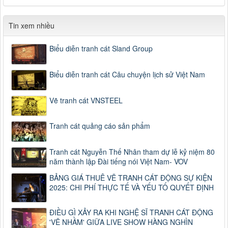
Tin xem nhiều
Biểu diễn tranh cát Sland Group
Biểu diễn tranh cát Câu chuyện lịch sử Việt Nam
Vẽ tranh cát VNSTEEL
Tranh cát quảng cáo sản phẩm
Tranh cát Nguyễn Thế Nhân tham dự lễ kỷ niệm 80
năm thành lập Đài tiếng nói Việt Nam- VOV
BẢNG GIÁ THUÊ VẼ TRANH CÁT ĐỘNG SỰ KIỆN
2025: CHI PHÍ THỰC TẾ VÀ YẾU TỐ QUYẾT ĐỊNH
ĐIỀU GÌ XẢY RA KHI NGHỆ SĨ TRANH CÁT ĐỘNG
'VẼ NHẦM' GIỮA LIVE SHOW HÀNG NGHÌN