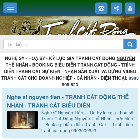
NGHỆ SỸ - HOẠ SỸ - KỶ LỤC GIA TRANH CÁT ĐỘNG
NGUYỄN
THẾ NHÂN
- BOOKING BIỂU DIỄN TRANH CÁT ĐỘNG - TRÌNH
DIỄN TRANH CÁT SỰ KIỆN - NHẬN SẢN XUẤT VÀ DỰNG VIDEO
TRANH CÁT CHO DOANH NGHIỆP - CÁ NHÂN - ĐIỆN THOẠI:
0903
909 623
Nghe si nguyen tien - TRANH CÁT ĐỘNG THẾ
NHÂN - TRANH CÁT BIỂU DIỄN
Nghệ sĩ Nguyễn Tiến - - Do Kỷ lục gia - hoạ sỹ
Tranh Cát Động Nguyễn Thế Nhân thực hiện
- Booking biểu diễn Tranh Cát - Trình diễn
tranh cát động 0903909623