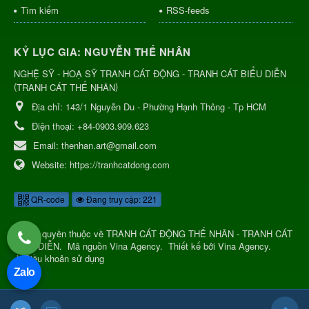
Tìm kiếm
RSS-feeds
KỶ LỤC GIA: NGUYỄN THẾ NHÂN
NGHỆ SỸ - HOẠ SỸ TRANH CÁT ĐỘNG - TRANH CÁT BIỂU DIỄN
(
)
TRANH CÁT THẾ NHÂN
Địa chỉ:
143/1 Nguyễn Du - Phường Hạnh Thông - Tp HCM
Điện thoại:
+84-0903.909.623
Email:
thenhan.art@gmail.com
Website:
https://tranhcatdong.com
QR-code
Đang truy cập: 221
© Bản quyền thuộc về
TRANH CÁT ĐỘNG THẾ NHÂN - TRANH CÁT
BIỂU DIỄN
.
Mã nguồn
Vina Agency
.
Thiết kế bởi
Vina Agency
.
|
Điều khoản sử dụng
Zalo