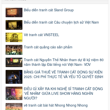
Biểu diễn tranh cát Sland Group
Biểu diễn tranh cát Câu chuyện lịch sử Việt Nam
Vẽ tranh cát VNSTEEL
Tranh cát quảng cáo sản phẩm
Tranh cát Nguyễn Thế Nhân tham dự lễ kỷ niệm 80
năm thành lập Đài tiếng nói Việt Nam- VOV
BẢNG GIÁ THUÊ VẼ TRANH CÁT ĐỘNG SỰ KIỆN
2025: CHI PHÍ THỰC TẾ VÀ YẾU TỐ QUYẾT ĐỊNH
ĐIỀU GÌ XẢY RA KHI NGHỆ SĨ TRANH CÁT ĐỘNG
'VẼ NHẦM' GIỮA LIVE SHOW HÀNG NGHÌN
NGƯỜI?
vẽ tranh cát bài hát Nhong Nhong Nhong