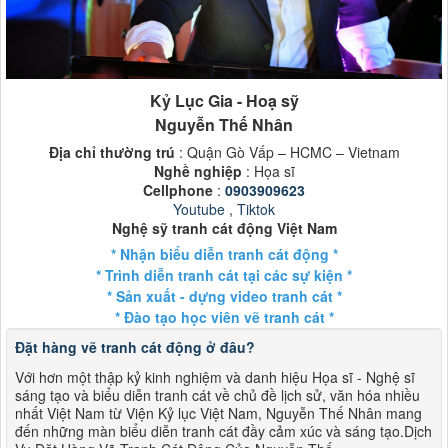
Kỷ Lục Gia - Hoạ sỹ
Nguyễn Thế Nhân
Địa chỉ thường trú
: Quận Gò Vấp – HCMC – Vietnam
Nghề nghiệp
: Họa sĩ
Cellphone
:
0903909623
Youtube
,
Tiktok
Nghệ sỹ tranh cát động Việt Nam
* Nhận biểu diễn tranh cát động *
* Trình diễn tranh cát tại các sự kiện *
* Sản xuất - dựng video tranh cát *
* Đào tạo học viên vẽ tranh cát *
Đặt hàng vẽ tranh cát động ở đâu?
Với hơn một thập kỷ kinh nghiệm và danh hiệu Họa sĩ - Nghệ sĩ
sáng tạo và biểu diễn tranh cát về chủ đề lịch sử, văn hóa nhiều
nhất Việt Nam từ Viện Kỷ lục Việt Nam, Nguyễn Thế Nhân mang
đến những màn biểu diễn tranh cát đầy cảm xúc và sáng tạo.Dịch