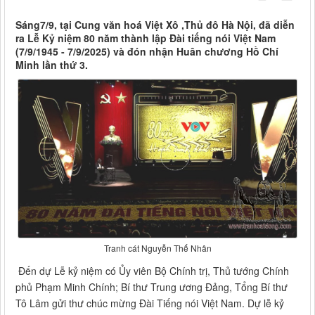
Sáng7/9, tại Cung văn hoá Việt Xô ,Thủ đô Hà Nội, đã diễn
ra Lễ Kỷ niệm 80 năm thành lập Đài tiếng nói Việt Nam
(7/9/1945 - 7/9/2025) và đón nhận Huân chương Hồ Chí
Minh lần thứ 3.
Tranh cát Nguyễn Thế Nhân
Đến dự Lễ kỷ niệm có Ủy viên Bộ Chính trị, Thủ tướng Chính
phủ Phạm Minh Chính; Bí thư Trung ương Đảng, Tổng Bí thư
Tô Lâm gửi thư chúc mừng Đài Tiếng nói Việt Nam. Dự lễ kỷ