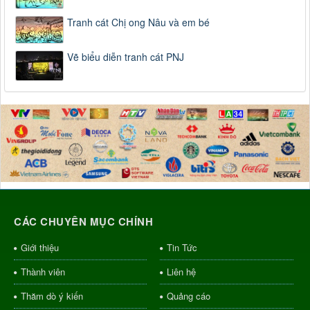
Tranh cát Chị ong Nâu và em bé
Vẽ biểu diễn tranh cát PNJ
CÁC CHUYÊN MỤC CHÍNH
Giới thiệu
Tin Tức
Thành viên
Liên hệ
Thăm dò ý kiến
Quảng cáo