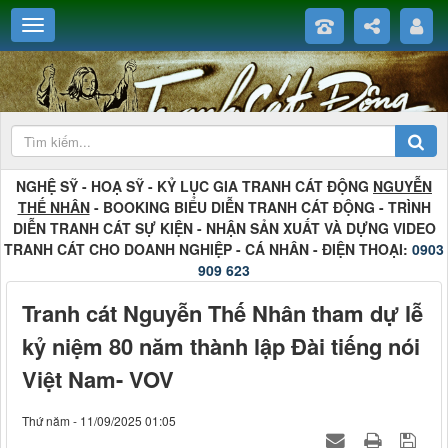
NGHỆ SỸ - HOẠ SỸ - KỶ LỤC GIA TRANH CÁT ĐỘNG
NGUYỄN
THẾ NHÂN
- BOOKING BIỂU DIỄN TRANH CÁT ĐỘNG - TRÌNH
DIỄN TRANH CÁT SỰ KIỆN - NHẬN SẢN XUẤT VÀ DỰNG VIDEO
TRANH CÁT CHO DOANH NGHIỆP - CÁ NHÂN - ĐIỆN THOẠI:
0903
909 623
Tranh cát Nguyễn Thế Nhân tham dự lễ
kỷ niệm 80 năm thành lập Đài tiếng nói
Việt Nam- VOV
Thứ năm - 11/09/2025 01:05