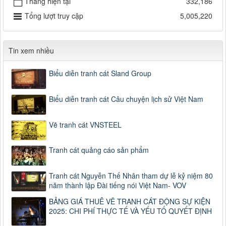
Tháng hiện tại
332,186
Tổng lượt truy cập
5,005,220
Tin xem nhiều
Biểu diễn tranh cát Sland Group
Biểu diễn tranh cát Câu chuyện lịch sử Việt Nam
Vẽ tranh cát VNSTEEL
Tranh cát quảng cáo sản phẩm
Tranh cát Nguyễn Thế Nhân tham dự lễ kỷ niệm 80
năm thành lập Đài tiếng nói Việt Nam- VOV
BẢNG GIÁ THUÊ VẼ TRANH CÁT ĐỘNG SỰ KIỆN
2025: CHI PHÍ THỰC TẾ VÀ YẾU TỐ QUYẾT ĐỊNH