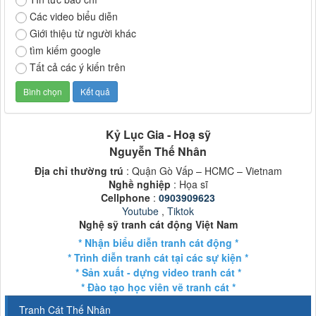
Các video biểu diễn
Giới thiệu từ người khác
tìm kiếm google
Tất cả các ý kiến trên
Kỷ Lục Gia - Hoạ sỹ
Nguyễn Thế Nhân
Địa chỉ thường trú
: Quận Gò Vấp – HCMC – Vietnam
Nghề nghiệp
: Họa sĩ
Cellphone
:
0903909623
Youtube
,
Tiktok
Nghệ sỹ tranh cát động Việt Nam
* Nhận biểu diễn tranh cát động *
* Trình diễn tranh cát tại các sự kiện *
* Sản xuất - dựng video tranh cát *
* Đào tạo học viên vẽ tranh cát *
Tranh Cát Thế Nhân