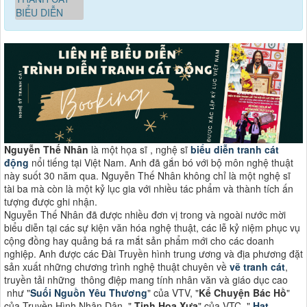
Nguyễn Thế Nhân
là một họa sĩ , nghệ sĩ
biểu diễn tranh cát
động
nổi tiếng tại Việt Nam. Anh đã gắn bó với bộ môn nghệ thuật
này suốt 30 năm qua. Nguyễn Thế Nhân không chỉ là một nghệ sĩ
tài ba mà còn là một kỷ lục gia với nhiều tác phẩm và thành tích ấn
tượng được ghi nhận.
Nguyễn Thế Nhân đã được nhiều đơn vị trong và ngoài nước mời
biểu diễn tại các sự kiện văn hóa nghệ thuật, các lễ kỷ niệm phục vụ
cộng đồng hay quảng bá ra mắt sản phẩm mới cho các doanh
nghiệp. Anh được các Đài Truyền hình trung ương và địa phương đặt
sản xuất những chương trình nghệ thuật chuyên về
vẽ tranh cát
,
truyền tải những thông điệp mang tính nhân văn và giáo dục cao
như "
Suối Nguồn Yêu Thương
" của VTV, "
Kể Chuyện Bác Hồ
"
của Truyền Hình Nhân Dân, "
Tinh Hoa Xưa
" của VTC, "
Hạt