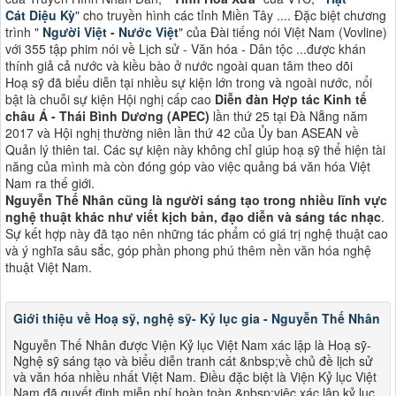
Cát Diệu Kỳ
" cho truyền hình các tỉnh Miền Tây .... Đặc biệt chương
trình "
Người Việt - Nước Việt
" của Đài tiếng nói Việt Nam (Vovline)
với 355 tập phim nói về Lịch sử - Văn hóa - Dân tộc ...được khán
thính giả cả nước và kiều bào ở nước ngoài quan tâm theo dõi
Hoạ sỹ đã biểu diễn tại nhiều sự kiện lớn trong và ngoài nước, nổi
bật là chuỗi sự kiện Hội nghị cấp cao
Diễn đàn Hợp tác Kinh tế
châu Á - Thái Bình Dương (APEC)
lần thứ 25 tại Đà Nẵng năm
2017 và Hội nghị thường niên lần thứ 42 của Ủy ban ASEAN về
Quản lý thiên tai. Các sự kiện này không chỉ giúp hoạ sỹ thể hiện tài
năng của mình mà còn đóng góp vào việc quảng bá văn hóa Việt
Nam ra thế giới​​.
Nguyễn Thế Nhân cũng là người sáng tạo trong nhiều lĩnh vực
nghệ thuật khác như viết kịch bản, đạo diễn và sáng tác nhạc
.
Sự kết hợp này đã tạo nên những tác phẩm có giá trị nghệ thuật cao
và ý nghĩa sâu sắc, góp phần phong phú thêm nền văn hóa nghệ
thuật Việt Nam​​.
Giới thiệu về Hoạ sỹ, nghệ sỹ- Kỷ lục gia - Nguyễn Thế Nhân
Nguyễn Thế Nhân được Viện Kỷ lục Việt Nam xác lập là Hoạ sỹ-
Nghệ sỹ sáng tạo và biểu diễn tranh cát &nbsp;về chủ đề lịch sử
và văn hóa nhiều nhất Việt Nam. Điều đặc biệt là Viện Kỷ lục Việt
Nam đã quyết định miễn phí hoàn toàn &nbsp;việc xác lập kỷ lục