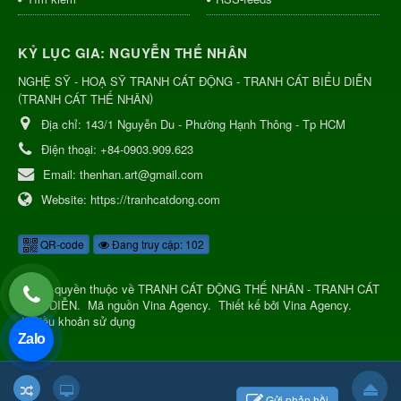
KỶ LỤC GIA: NGUYỄN THẾ NHÂN
NGHỆ SỸ - HOẠ SỸ TRANH CÁT ĐỘNG - TRANH CÁT BIỂU DIỄN
(
)
TRANH CÁT THẾ NHÂN
Địa chỉ:
143/1 Nguyễn Du - Phường Hạnh Thông - Tp HCM
Điện thoại:
+84-0903.909.623
Email:
thenhan.art@gmail.com
Website:
https://tranhcatdong.com
QR-code
Đang truy cập: 102
© Bản quyền thuộc về
TRANH CÁT ĐỘNG THẾ NHÂN - TRANH CÁT
BIỂU DIỄN
.
Mã nguồn
Vina Agency
.
Thiết kế bởi
Vina Agency
.
|
Điều khoản sử dụng
Zalo
Gửi phản hồi