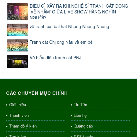
ĐIỀU GÌ XẢY RA KHI NGHỆ SĨ TRANH CÁT ĐỘNG
'VẼ NHẦM' GIỮA LIVE SHOW HÀNG NGHÌN
NGƯỜI?
vẽ tranh cát bài hát Nhong Nhong Nhong
Tranh cát Chị ong Nâu và em bé
Vẽ biểu diễn tranh cát PNJ
CÁC CHUYÊN MỤC CHÍNH
Giới thiệu
Tin Tức
Thành viên
Liên hệ
Thăm dò ý kiến
Quảng cáo
Tìm kiếm
RSS-feeds