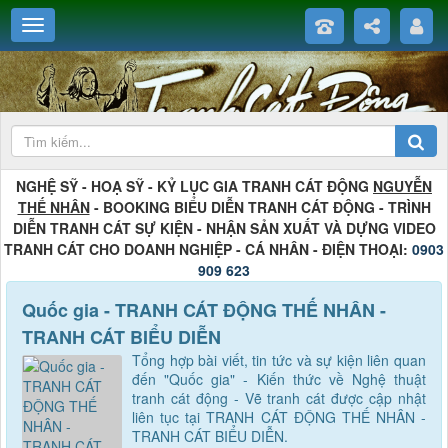
NGHỆ SỸ - HOẠ SỸ - KỶ LỤC GIA TRANH CÁT ĐỘNG
NGUYỄN
THẾ NHÂN
- BOOKING BIỂU DIỄN TRANH CÁT ĐỘNG - TRÌNH
DIỄN TRANH CÁT SỰ KIỆN - NHẬN SẢN XUẤT VÀ DỰNG VIDEO
TRANH CÁT CHO DOANH NGHIỆP - CÁ NHÂN - ĐIỆN THOẠI:
0903
909 623
Quốc gia - TRANH CÁT ĐỘNG THẾ NHÂN -
TRANH CÁT BIỂU DIỄN
Tổng hợp bài viết, tin tức và sự kiện liên quan
đến "Quốc gia" - Kiến thức về Nghệ thuật
tranh cát động - Vẽ tranh cát được cập nhật
liên tục tại TRANH CÁT ĐỘNG THẾ NHÂN -
TRANH CÁT BIỂU DIỄN.