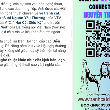
iễn tại các sự kiện văn hóa nghệ thuật,
i cho các doanh nghiệp. Anh được các Đài
ình nghệ thuật chuyên về
vẽ tranh cát
,
ư "
Suối Nguồn Yêu Thương
" của VTV,
của VTC, "
Hạt Cát Diệu Kỳ
" cho truyền
 Việt
" của Đài tiếng nói Việt Nam (Vovline)
nh giả cả nước và kiều bào ở nước ngoài
 là chuỗi sự kiện Hội nghị cấp cao
Diễn
5 tại Đà Nẵng năm 2017 và Hội nghị thường
ày không chỉ giúp hoạ sỹ thể hiện tài năng
giới​​.
ghệ thuật khác như viết kịch bản, đạo
ó giá trị nghệ thuật cao và ý nghĩa sâu