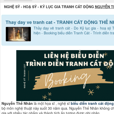
NGHỆ SỸ - HOẠ SỸ - KỶ LỤC GIA TRANH CÁT ĐỘNG
NGUYỄN T
Thay day ve tranh cat - TRANH CÁT ĐỘNG THẾ 
Thầy dạy vẽ tranh cát - Do Kỷ lục gia - hoạ s
hiện - Booking biểu diễn Tranh Cát - Trình diễn 
Nguyễn Thế Nhân
là một họa sĩ , nghệ sĩ
biểu diễn tranh cát động
bộ môn nghệ thuật này suốt 30 năm qua. Nguyễn Thế Nhân không chỉ l
gia với nhiều tác phẩm và thành tích ấn tượng được ghi nhận.