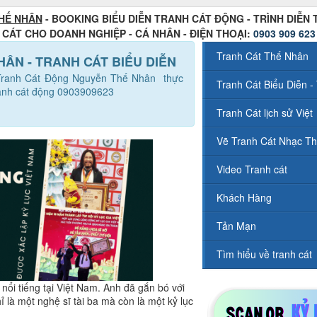
HẾ NHÂN
- BOOKING BIỂU DIỄN TRANH CÁT ĐỘNG - TRÌNH DIỄN
CÁT CHO DOANH NGHIỆP - CÁ NHÂN - ĐIỆN THOẠI:
0903 909 623
Tranh Cát Thế Nhân
NHÂN - TRANH CÁT BIỂU DIỄN
ỹ Tranh Cát Động Nguyễn Thế Nhân thực
Tranh Cát Biểu Diễn - 
tranh cát động 0903909623
Tranh Cát lịch sử Việt
Vẽ Tranh Cát Nhạc Th
Video Tranh cát
Khách Hàng
Tản Mạn
Tìm hiểu về tranh cát
nổi tiếng tại Việt Nam. Anh đã gắn bó với
à một nghệ sĩ tài ba mà còn là một kỷ lục