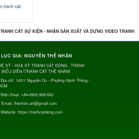
n tranh cát
 TRANH CÁT SỰ KIỆN - NHẬN SẢN XUẤT VÀ DỰNG VIDEO TRANH
 LỤC GIA: NGUYỄN THẾ NHÂN
Ệ SỸ - HOẠ SỸ TRANH CÁT ĐỘNG - TRANH
(
)
 BIỂU DIỄN
TRANH CÁT THẾ NHÂN
Địa chỉ:
143/1 Nguyễn Du - Phường Hạnh Thông -
HCM
Điện thoại:
+84-0903.909.623
Email:
thenhan.art@gmail.com
Website:
https://tranhcatdong.com