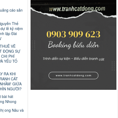
quảng cáo sản
Nguyễn Thế
dự lễ kỷ niệm
nh lập Đài
V
 THUÊ VẼ
T ĐỘNG SỰ
 CHI PHÍ
VÀ YẾU TỐ
ẢY RA KHI
TRANH CÁT
 NHẦM' GIỮA
HÌN NGƯỜI?
t bài hát
ng Nhong
Chị ong Nâu và