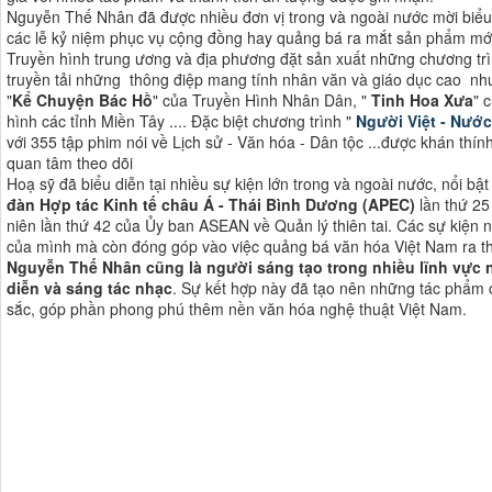
Nguyễn Thế Nhân đã được nhiều đơn vị trong và ngoài nước mời biểu d
các lễ kỷ niệm phục vụ cộng đồng hay quảng bá ra mắt sản phẩm mớ
Truyền hình trung ương và địa phương đặt sản xuất những chương tr
truyền tải những thông điệp mang tính nhân văn và giáo dục cao nh
"
Kể Chuyện Bác Hồ
" của Truyền Hình Nhân Dân, "
Tinh Hoa Xưa
" 
hình các tỉnh Miền Tây .... Đặc biệt chương trình "
Người Việt - Nước
với 355 tập phim nói về Lịch sử - Văn hóa - Dân tộc ...được khán thí
quan tâm theo dõi
Hoạ sỹ đã biểu diễn tại nhiều sự kiện lớn trong và ngoài nước, nổi bật
đàn Hợp tác Kinh tế châu Á - Thái Bình Dương (APEC)
lần thứ 2
niên lần thứ 42 của Ủy ban ASEAN về Quản lý thiên tai. Các sự kiện n
của mình mà còn đóng góp vào việc quảng bá văn hóa Việt Nam ra thế 
Nguyễn Thế Nhân cũng là người sáng tạo trong nhiều lĩnh vực n
diễn và sáng tác nhạc
. Sự kết hợp này đã tạo nên những tác phẩm c
sắc, góp phần phong phú thêm nền văn hóa nghệ thuật Việt Nam​​.