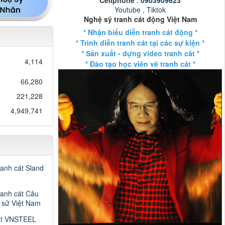
Youtube
,
Tiktok
Nghệ sỹ tranh cát động Việt Nam
* Nhận biểu diễn tranh cát động *
* Trình diễn tranh cát tại các sự kiện *
* Sản xuất - dựng video tranh cát *
4,114
* Đào tạo học viên vẽ tranh cát *
66,280
221,228
4,949,741
ranh cát Sland
ranh cát Câu
h sử Việt Nam
át VNSTEEL