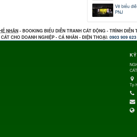
Vẽ biểu diễ
PNJ
HẾ NHÂN
- BOOKING BIỂU DIỄN TRANH CÁT ĐỘNG - TRÌNH DIỄN
CÁT CHO DOANH NGHIỆP - CÁ NHÂN - ĐIỆN THOẠI:
0903 909 623
KỶ
NGH
CÁT
Tp 