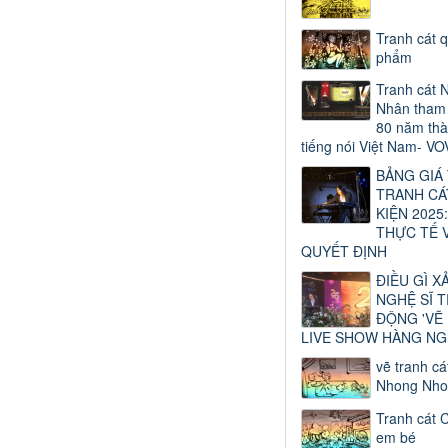
Tranh cát 
phẩm
Tranh cát 
Nhân tham 
80 năm thà
tiếng nói Việt Nam- VO
BẢNG GIÁ
TRANH CÁ
KIỆN 2025:
THỰC TẾ 
QUYẾT ĐỊNH
ĐIỀU GÌ X
NGHỆ SĨ 
ĐỘNG 'VẼ
LIVE SHOW HÀNG NG
vẽ tranh cá
Nhong Nho
Tranh cát 
em bé