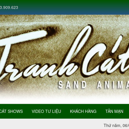
3.909.623
CÁT SHOWS
VIDEO TƯ LIỆU
KHÁCH HÀNG
TẢN MẠN
Thứ năm, 06/