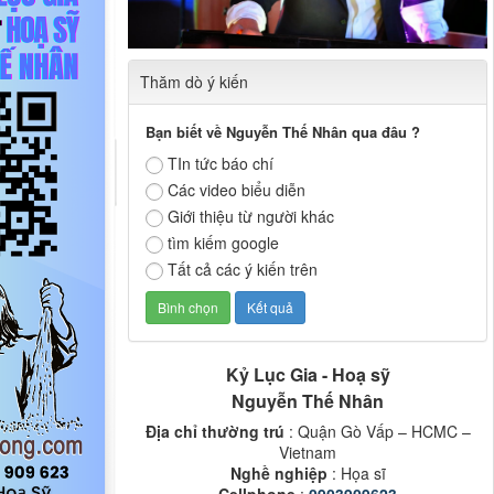
Thăm dò ý kiến
Bạn biết về Nguyễn Thế Nhân qua đâu ?
TIn tức báo chí
Các video biểu diễn
Giới thiệu từ người khác
tìm kiếm google
Tất cả các ý kiến trên
Kỷ Lục Gia - Hoạ sỹ
Nguyễn Thế Nhân
Địa chỉ thường trú
: Quận Gò Vấp – HCMC –
Vietnam
Nghề nghiệp
: Họa sĩ
Cellphone
:
0903909623