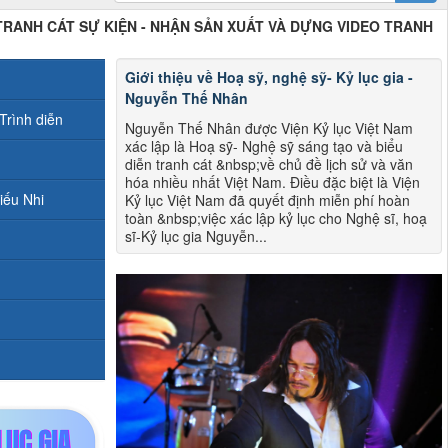
 TRANH CÁT SỰ KIỆN - NHẬN SẢN XUẤT VÀ DỰNG VIDEO TRANH
Giới thiệu về Hoạ sỹ, nghệ sỹ- Kỷ lục gia -
Nguyễn Thế Nhân
Trình diễn
Nguyễn Thế Nhân được Viện Kỷ lục Việt Nam
xác lập là Hoạ sỹ- Nghệ sỹ sáng tạo và biểu
diễn tranh cát &nbsp;về chủ đề lịch sử và văn
hóa nhiều nhất Việt Nam. Điều đặc biệt là Viện
iếu Nhi
Kỷ lục Việt Nam đã quyết định miễn phí hoàn
toàn &nbsp;việc xác lập kỷ lục cho Nghệ sĩ, hoạ
sĩ-Kỷ lục gia Nguyễn...