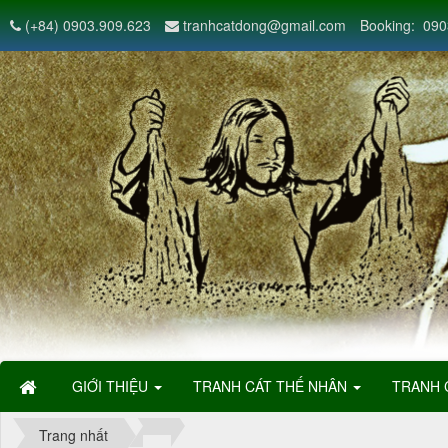
(+84) 0903.909.623
tranhcatdong@gmail.com
Booking: 090
GIỚI THIỆU
TRANH CÁT THẾ NHÂN
TRANH 
Trang nhất