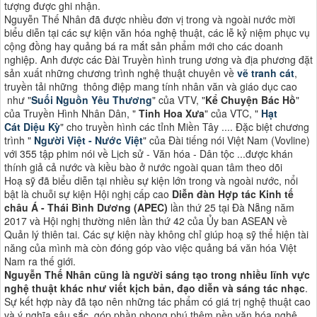
tượng được ghi nhận.
Nguyễn Thế Nhân đã được nhiều đơn vị trong và ngoài nước mời
biểu diễn tại các sự kiện văn hóa nghệ thuật, các lễ kỷ niệm phục vụ
cộng đồng hay quảng bá ra mắt sản phẩm mới cho các doanh
nghiệp. Anh được các Đài Truyền hình trung ương và địa phương đặt
sản xuất những chương trình nghệ thuật chuyên về
vẽ tranh cát
,
truyền tải những thông điệp mang tính nhân văn và giáo dục cao
như "
Suối Nguồn Yêu Thương
" của VTV, "
Kể Chuyện Bác Hồ
"
của Truyền Hình Nhân Dân, "
Tinh Hoa Xưa
" của VTC, "
Hạt
Cát Diệu Kỳ
" cho truyền hình các tỉnh Miền Tây .... Đặc biệt chương
trình "
Người Việt - Nước Việt
" của Đài tiếng nói Việt Nam (Vovline)
với 355 tập phim nói về Lịch sử - Văn hóa - Dân tộc ...được khán
thính giả cả nước và kiều bào ở nước ngoài quan tâm theo dõi
Hoạ sỹ đã biểu diễn tại nhiều sự kiện lớn trong và ngoài nước, nổi
bật là chuỗi sự kiện Hội nghị cấp cao
Diễn đàn Hợp tác Kinh tế
châu Á - Thái Bình Dương (APEC)
lần thứ 25 tại Đà Nẵng năm
2017 và Hội nghị thường niên lần thứ 42 của Ủy ban ASEAN về
Quản lý thiên tai. Các sự kiện này không chỉ giúp hoạ sỹ thể hiện tài
năng của mình mà còn đóng góp vào việc quảng bá văn hóa Việt
Nam ra thế giới​​.
Nguyễn Thế Nhân cũng là người sáng tạo trong nhiều lĩnh vực
nghệ thuật khác như viết kịch bản, đạo diễn và sáng tác nhạc
.
Sự kết hợp này đã tạo nên những tác phẩm có giá trị nghệ thuật cao
và ý nghĩa sâu sắc, góp phần phong phú thêm nền văn hóa nghệ