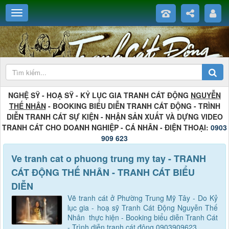
NGHỆ SỸ - HOẠ SỸ - KỶ LỤC GIA TRANH CÁT ĐỘNG
NGUYỄN
THẾ NHÂN
- BOOKING BIỂU DIỄN TRANH CÁT ĐỘNG - TRÌNH
DIỄN TRANH CÁT SỰ KIỆN - NHẬN SẢN XUẤT VÀ DỰNG VIDEO
TRANH CÁT CHO DOANH NGHIỆP - CÁ NHÂN - ĐIỆN THOẠI:
0903
909 623
Ve tranh cat o phuong trung my tay - TRANH
CÁT ĐỘNG THẾ NHÂN - TRANH CÁT BIỂU
DIỄN
Vẽ tranh cát ở Phường Trung Mỹ Tây - Do Kỷ
lục gia - hoạ sỹ Tranh Cát Động Nguyễn Thế
Nhân thực hiện - Booking biểu diễn Tranh Cát
- Trình diễn tranh cát động 0903909623.