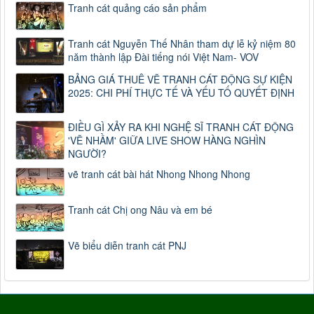
Tranh cát quảng cáo sản phẩm
Tranh cát Nguyễn Thế Nhân tham dự lễ kỷ niệm 80
năm thành lập Đài tiếng nói Việt Nam- VOV
BẢNG GIÁ THUÊ VẼ TRANH CÁT ĐỘNG SỰ KIỆN
2025: CHI PHÍ THỰC TẾ VÀ YẾU TỐ QUYẾT ĐỊNH
ĐIỀU GÌ XẢY RA KHI NGHỆ SĨ TRANH CÁT ĐỘNG
'VẼ NHẦM' GIỮA LIVE SHOW HÀNG NGHÌN
NGƯỜI?
vẽ tranh cát bài hát Nhong Nhong Nhong
Tranh cát Chị ong Nâu và em bé
Vẽ biểu diễn tranh cát PNJ