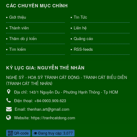
CÁC CHUYÊN MỤC CHÍNH
Giới thiệu
Tin Tức
Thành viên
Liên hệ
Thăm dò ý kiến
Quảng cáo
Tìm kiếm
RSS-feeds
KỶ LỤC GIA: NGUYỄN THẾ NHÂN
NGHỆ SỸ - HOẠ SỸ TRANH CÁT ĐỘNG - TRANH CÁT BIỂU DIỄN
(
)
TRANH CÁT THẾ NHÂN
Địa chỉ:
143/1 Nguyễn Du - Phường Hạnh Thông - Tp HCM
Điện thoại:
+84-0903.909.623
Email:
thenhan.art@gmail.com
Website:
https://tranhcatdong.com
QR-code
Đang truy cập: 3,077