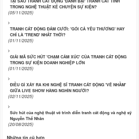
TẠI SAO TRANH CÁT ĐỘNG 'ĐÁNH BẠI' TRANH CÁT TĨNH
TRONG NGHỆ THUẬT KỂ CHUYỆN SỰ KIỆN?
(05/11/2025)
TRANH CÁT ĐỘNG ĐÁM CƯỚI: 'GÓI CẢ YÊU THƯƠNG' HAY
CHỈ LÀ 'TREND' NHẤT THỜI?
(01/11/2025)
GIẢI MÃ SỨC HÚT 'CHẠM CẢM XÚC' CỦA TRANH CÁT ĐỘNG
TRONG SỰ KIỆN DOANH NGHIỆP LỚN
(01/11/2025)
ĐIỀU GÌ XẢY RA KHI NGHỆ SĨ TRANH CÁT ĐỘNG 'VẼ NHẦM'
GIỮA LIVE SHOW HÀNG NGHÌN NGƯỜI?
(02/11/2025)
Sức hút của nghệ thuật vẽ trình diễn tranh cát động và nghệ sỹ
Nguyễn Thế Nhân
(20/08/2025)
Những tin cũ hơn