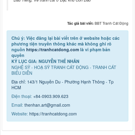
Tác giả bài viết:
BBT Tranh Cát Động
Chú ý: Việc đăng lại bài viết trên ở website hoặc các
phương tiện truyền thông khác mà không ghi rõ
nguồn
https://tranhcatdong.com
là vi phạm bản
quyền
KỶ LỤC GIA: NGUYỄN THẾ NHÂN
NGHỆ SỸ - HOẠ SỸ TRANH CÁT ĐỘNG - TRANH CÁT
BIỂU DIỄN
Địa chỉ: 143/1 Nguyễn Du - Phường Hạnh Thông - Tp
HCM
Điện thoại:
+84-0903.909.623
Email:
thenhan.art@gmail.com
Website:
https://tranhcatdong.com