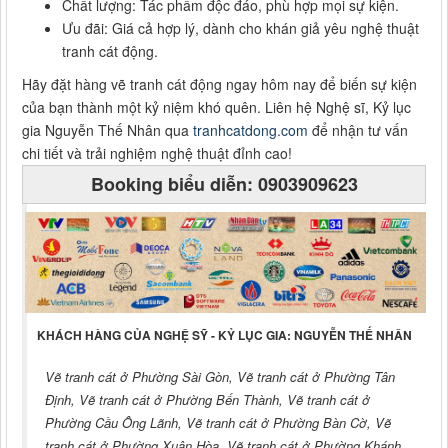
Chất lượng: Tác phẩm độc đáo, phù hợp mọi sự kiện.
Ưu đãi: Giá cả hợp lý, dành cho khán giả yêu nghệ thuật
tranh cát động.
Hãy đặt hàng vẽ tranh cát động ngay hôm nay để biến sự kiện
của bạn thành một kỷ niệm khó quên. Liên hệ Nghệ sĩ, Kỷ lục
gia Nguyễn Thế Nhân qua
tranhcatdong.com
để nhận tư vấn
chi tiết và trải nghiệm nghệ thuật đỉnh cao!
Booking biểu diễn: 0903909623
KHÁCH HÀNG CỦA NGHỆ SỸ - KỶ LỤC GIA: NGUYỄN THẾ NHÂN
Vẽ tranh cát ở Phường Sài Gòn, Vẽ tranh cát ở Phường Tân
Định, Vẽ tranh cát ở Phường Bến Thành, Vẽ tranh cát ở
Phường Cầu Ông Lãnh, Vẽ tranh cát ở Phường Bàn Cờ, Vẽ
tranh cát ở Phường Xuân Hòa, Vẽ tranh cát ở Phường Khánh