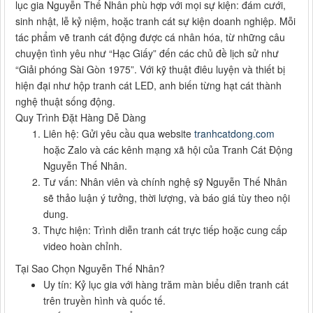
lục gia Nguyễn Thế Nhân phù hợp với mọi sự kiện: đám cưới,
sinh nhật, lễ kỷ niệm, hoặc tranh cát sự kiện doanh nghiệp. Mỗi
tác phẩm vẽ tranh cát động được cá nhân hóa, từ những câu
chuyện tình yêu như “Hạc Giấy” đến các chủ đề lịch sử như
“Giải phóng Sài Gòn 1975”. Với kỹ thuật điêu luyện và thiết bị
hiện đại như hộp tranh cát LED, anh biến từng hạt cát thành
nghệ thuật sống động.
Quy Trình Đặt Hàng Dễ Dàng
Liên hệ: Gửi yêu cầu qua website
tranhcatdong.com
hoặc Zalo và các kênh mạng xã hội của Tranh Cát Động
Nguyễn Thế Nhân.
Tư vấn: Nhân viên và chính nghệ sỹ Nguyễn Thế Nhân
sẽ thảo luận ý tưởng, thời lượng, và báo giá tùy theo nội
dung.
Thực hiện: Trình diễn tranh cát trực tiếp hoặc cung cấp
video hoàn chỉnh.
Tại Sao Chọn Nguyễn Thế Nhân?
Uy tín: Kỷ lục gia với hàng trăm màn biểu diễn tranh cát
trên truyền hình và quốc tế.