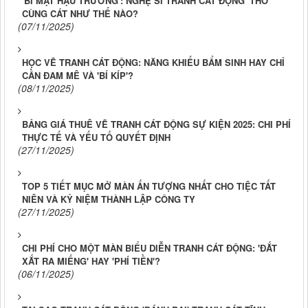
'BÍ MẬT HẬU TRƯỜNG': NGHỆ SĨ TRANH CÁT ĐỘNG 'THỞ'
CÙNG CÁT NHƯ THẾ NÀO?
(07/11/2025)
HỌC VẼ TRANH CÁT ĐỘNG: NĂNG KHIẾU BẨM SINH HAY CHỈ
CẦN ĐAM MÊ VÀ 'BÍ KÍP'?
(08/11/2025)
BẢNG GIÁ THUÊ VẼ TRANH CÁT ĐỘNG SỰ KIỆN 2025: CHI PHÍ
THỰC TẾ VÀ YẾU TỐ QUYẾT ĐỊNH
(27/11/2025)
TOP 5 TIẾT MỤC MỞ MÀN ẤN TƯỢNG NHẤT CHO TIỆC TẤT
NIÊN VÀ KỶ NIỆM THÀNH LẬP CÔNG TY
(27/11/2025)
CHI PHÍ CHO MỘT MÀN BIỂU DIỄN TRANH CÁT ĐỘNG: 'ĐẮT
XẮT RA MIẾNG' HAY 'PHÍ TIỀN'?
(06/11/2025)