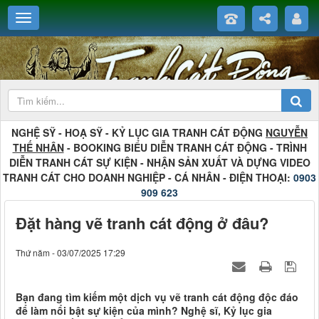
NGHỆ SỸ - HOẠ SỸ - KỶ LỤC GIA TRANH CÁT ĐỘNG
NGUYỄN
THẾ NHÂN
- BOOKING BIỂU DIỄN TRANH CÁT ĐỘNG - TRÌNH
DIỄN TRANH CÁT SỰ KIỆN - NHẬN SẢN XUẤT VÀ DỰNG VIDEO
TRANH CÁT CHO DOANH NGHIỆP - CÁ NHÂN - ĐIỆN THOẠI:
0903
909 623
Đặt hàng vẽ tranh cát động ở đâu?
Thứ năm - 03/07/2025 17:29
Bạn đang tìm kiếm một dịch vụ vẽ tranh cát động độc đáo
để làm nổi bật sự kiện của mình? Nghệ sĩ, Kỷ lục gia