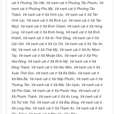
cát ở Phường Tân Hải, Vẽ tranh cát ở Phường Tân Phước, Vẽ
tranh cát ở Phường Phú Mỹ, Vẽ tranh cát ở Phường Tân
Thành, Vẽ tranh cát ở Xã Vĩnh Lộc, Vẽ tranh cát ở Xã Tân
Vĩnh Lộc, Vẽ tranh cát ở Xã Bình Lợi, Vẽ tranh cát ở Xã Tân
Nhựt, Vẽ tranh cát ở Xã Bình Chánh, Vẽ tranh cát ở Xã Hưng
Long, Vẽ tranh cát ở Xã Bình Hưng, Vẽ tranh cát ở Xã Bình
Khánh, Vẽ tranh cát ở Xã An Thới Đông, Vẽ tranh cát ở Xã
Cần Giờ, Vẽ tranh cát ở Xã Củ Chi, Vẽ tranh cát ở Xã Tân An
Hội, Vẽ tranh cát ở Xã Thái Mỹ, Vẽ tranh cát ở Xã An Nhơn
Tây, Vẽ tranh cát ở Xã Nhuận Đức, Vẽ tranh cát ở Xã Phú
Hòa Đông, Vẽ tranh cát ở Xã Bình Mỹ, Vẽ tranh cát ở Xã
Đông Thạnh, Vẽ tranh cát ở Xã Hóc Môn, Vẽ tranh cát ở Xã
Xuân Thới Sơn, Vẽ tranh cát ở Xã Bà Điểm, Vẽ tranh cát ở
Xã Nhà Bè, Vẽ tranh cát ở Xã Hiệp Phước, Vẽ tranh cát ở Xã
Thường Tân, Vẽ tranh cát ở Xã Bắc Tân Uyên, Vẽ tranh cát ở
Xã Phú Giáo, Vẽ tranh cát ở Xã Phước Hòa, Vẽ tranh cát ở
Xã Phước Thành, Vẽ tranh cát ở Xã An Long, Vẽ tranh cát ở
Xã Trừ Văn Thố, Vẽ tranh cát ở Xã Bàu Bàng, Vẽ tranh cát ở
Xã Long Hòa, Vẽ tranh cát ở Xã Thanh An, Vẽ tranh cát ở Xã
Dầu Tiếng, Vẽ tranh cát ở Đặc khu Côn Đảo