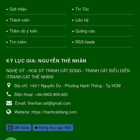
Giới thiệu
Tin Tức
Thành viên
Liên hệ
Thăm dò ý kiến
Quảng cáo
Tìm kiếm
RSS-feeds
KỶ LỤC GIA: NGUYỄN THẾ NHÂN
NGHỆ SỸ - HOẠ SỸ TRANH CÁT ĐỘNG - TRANH CÁT BIỂU DIỄN
(
)
TRANH CÁT THẾ NHÂN
Địa chỉ:
143/1 Nguyễn Du - Phường Hạnh Thông - Tp HCM
Điện thoại:
+84-0903.909.623
Email:
thenhan.art@gmail.com
Website:
https://tranhcatdong.com
QR-code
Đang truy cập: 663