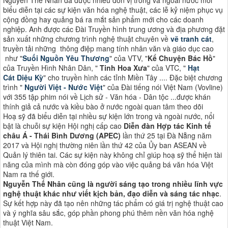
biểu diễn tại các sự kiện văn hóa nghệ thuật, các lễ kỷ niệm phục vụ
cộng đồng hay quảng bá ra mắt sản phẩm mới cho các doanh
nghiệp. Anh được các Đài Truyền hình trung ương và địa phương đặt
sản xuất những chương trình nghệ thuật chuyên về
vẽ tranh cát
,
truyền tải những thông điệp mang tính nhân văn và giáo dục cao
như "
Suối Nguồn Yêu Thương
" của VTV, "
Kể Chuyện Bác Hồ
"
của Truyền Hình Nhân Dân, "
Tinh Hoa Xưa
" của VTC, "
Hạt
Cát Diệu Kỳ
" cho truyền hình các tỉnh Miền Tây .... Đặc biệt chương
trình "
Người Việt - Nước Việt
" của Đài tiếng nói Việt Nam (Vovline)
với 355 tập phim nói về Lịch sử - Văn hóa - Dân tộc ...được khán
thính giả cả nước và kiều bào ở nước ngoài quan tâm theo dõi
Hoạ sỹ đã biểu diễn tại nhiều sự kiện lớn trong và ngoài nước, nổi
bật là chuỗi sự kiện Hội nghị cấp cao
Diễn đàn Hợp tác Kinh tế
châu Á - Thái Bình Dương (APEC)
lần thứ 25 tại Đà Nẵng năm
2017 và Hội nghị thường niên lần thứ 42 của Ủy ban ASEAN về
Quản lý thiên tai. Các sự kiện này không chỉ giúp hoạ sỹ thể hiện tài
năng của mình mà còn đóng góp vào việc quảng bá văn hóa Việt
Nam ra thế giới​​.
Nguyễn Thế Nhân cũng là người sáng tạo trong nhiều lĩnh vực
nghệ thuật khác như viết kịch bản, đạo diễn và sáng tác nhạc
.
Sự kết hợp này đã tạo nên những tác phẩm có giá trị nghệ thuật cao
và ý nghĩa sâu sắc, góp phần phong phú thêm nền văn hóa nghệ
thuật Việt Nam​​.