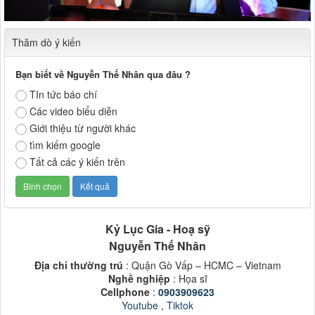
Thăm dò ý kiến
Bạn biết về Nguyễn Thế Nhân qua đâu ?
TIn tức báo chí
Các video biểu diễn
Giới thiệu từ người khác
tìm kiếm google
Tất cả các ý kiến trên
Kỷ Lục Gia - Hoạ sỹ
Nguyễn Thế Nhân
Địa chỉ thường trú
: Quận Gò Vấp – HCMC – Vietnam
Nghề nghiệp
: Họa sĩ
Cellphone
:
0903909623
Youtube
,
Tiktok