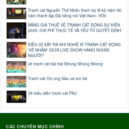
Tranh cát Nguyễn Thế Nhân tham dự lễ kỷ niệm 80
năm thành lập Đài tiếng nói Việt Nam- VOV
BẢNG GIÁ THUÊ VẼ TRANH CÁT ĐỘNG SỰ KIỆN
2025: CHI PHÍ THỰC TẾ VÀ YẾU TỐ QUYẾT ĐỊNH
ĐIỀU GÌ XẢY RA KHI NGHỆ SĨ TRANH CÁT ĐỘNG
'VẼ NHẦM' GIỮA LIVE SHOW HÀNG NGHÌN
NGƯỜI?
vẽ tranh cát bài hát Nhong Nhong Nhong
Tranh cát Chị ong Nâu và em bé
Vẽ biểu diễn tranh cát PNJ
CÁC CHUYÊN MỤC CHÍNH