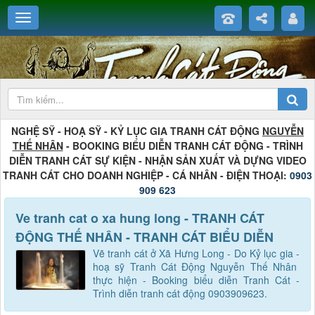
NGHỆ SỸ - HOẠ SỸ - KỶ LỤC GIA TRANH CÁT ĐỘNG
NGUYỄN
THẾ NHÂN
- BOOKING BIỂU DIỄN TRANH CÁT ĐỘNG - TRÌNH
DIỄN TRANH CÁT SỰ KIỆN - NHẬN SẢN XUẤT VÀ DỰNG VIDEO
TRANH CÁT CHO DOANH NGHIỆP - CÁ NHÂN - ĐIỆN THOẠI:
0903
909 623
Ve tranh cat o xa hung long - TRANH CÁT
ĐỘNG THẾ NHÂN - TRANH CÁT BIỂU DIỄN
Vẽ tranh cát ở Xã Hưng Long - Do Kỷ lục gia -
hoạ sỹ Tranh Cát Động Nguyễn Thế Nhân
thực hiện - Booking biểu diễn Tranh Cát -
Trình diễn tranh cát động 0903909623.