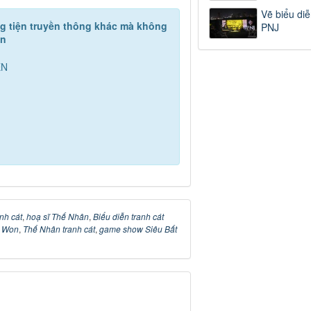
Vẽ biểu diễ
ơng tiện truyền thông khác mà không
PNJ
ền
ỄN
anh cát
,
hoạ sĩ Thế Nhân
,
Biểu diễn tranh cát
i Won
,
Thế Nhân tranh cát
,
game show Siêu Bất