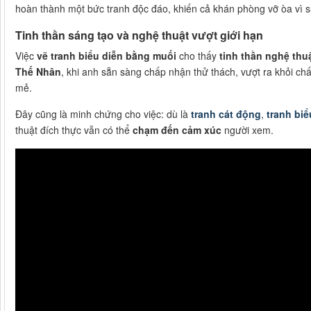
hoàn thành một bức tranh độc đáo, khiến cả khán phòng vỡ òa vì s
Tinh thần sáng tạo và nghệ thuật vượt giới hạn
Việc
vẽ tranh biểu diễn bằng muối
cho thấy
tinh thần nghệ thu
Thế Nhân
, khi anh sẵn sàng chấp nhận thử thách, vượt ra khỏi chấ
mẻ.
Đây cũng là minh chứng cho việc: dù là
tranh cát động
,
tranh biể
thuật đích thực vẫn có thể
chạm đến cảm xúc
người xem.