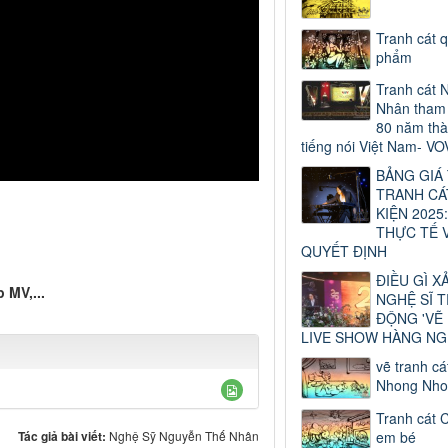
Tranh cát 
phẩm
Tranh cát 
Nhân tham 
80 năm thà
tiếng nói Việt Nam- VO
BẢNG GIÁ
TRANH CÁ
KIỆN 2025:
THỰC TẾ 
QUYẾT ĐỊNH
ĐIỀU GÌ X
 MV,...
NGHỆ SĨ 
ĐỘNG 'VẼ
LIVE SHOW HÀNG NG
vẽ tranh cá
Nhong Nho
Tranh cát 
Tác giả bài viết:
Nghệ Sỹ Nguyễn Thế Nhân
em bé