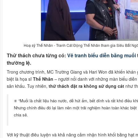
Hoạ sỹ Thế Nhân - Tranh Cát Động Thế Nhân tham gia Siêu Bất Ngờ
Thử thách chưa từng có:
Vẽ tranh biểu diễn bằng muối
thường lệ.
Trong chương trình, MC Trường Giang và Hari Won đã khiến khán gi
biệt là họa sĩ
Thế Nhân
– người nổi danh với những màn biểu diễ
sân khấu. Tuy nhiên,
thử thách đặt ra không sử dụng cát
như th
✳️ “Muối là chất liệu háo nước, dễ hút ẩm, bết dính và rất khó điều k
Nhưng chính điều đó lại làm nên một trải nghiệm hoàn toàn khác biệ
chia sẻ.
Với kỹ thuật điêu luyện và khả năng cảm nhận hình khối bằng hạt 