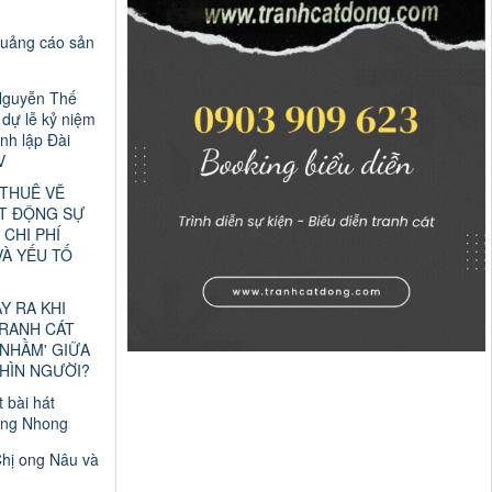
quảng cáo sản
Nguyễn Thế
dự lễ kỷ niệm
nh lập Đài
V
 THUÊ VẼ
T ĐỘNG SỰ
 CHI PHÍ
VÀ YẾU TỐ
ẢY RA KHI
TRANH CÁT
 NHẦM' GIỮA
HÌN NGƯỜI?
t bài hát
ng Nhong
Chị ong Nâu và