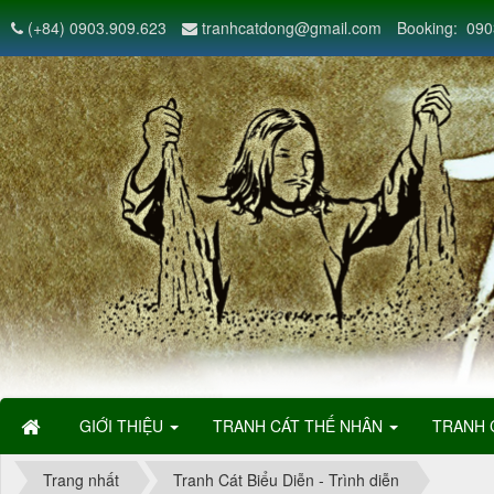
(+84) 0903.909.623
tranhcatdong@gmail.com
Booking: 090
GIỚI THIỆU
TRANH CÁT THẾ NHÂN
TRANH 
Trang nhất
Tranh Cát Biểu Diễn - Trình diễn