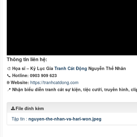
Thông tin liên hệ:
🎨
Họa sĩ – Kỷ Lục Gia
Tranh Cát Động
Nguyễn Thế Nhân
📞
Hotline: 0903 909 623
🌐
Website:
https://tranhcatdong.com
📍
Nhận biểu diễn tranh cát sự kiện, tiệc cưới, truyền hình, clip
File đính kèm
Tập tin :
nguyen-the-nhan-vs-hari-won.jpeg