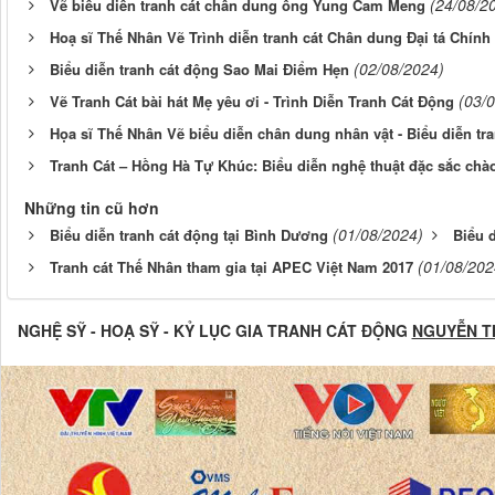
(24/08/2
Vẽ biểu diễn tranh cát chân dung ông Yung Cam Meng
Hoạ sĩ Thế Nhân Vẽ Trình diễn tranh cát Chân dung Đại tá Chính
(02/08/2024)
Biểu diễn tranh cát động Sao Mai Điểm Hẹn
(03/
Vẽ Tranh Cát bài hát Mẹ yêu ơi - Trình Diễn Tranh Cát Động
Họa sĩ Thế Nhân Vẽ biểu diễn chân dung nhân vật - Biểu diễn tra
Tranh Cát – Hồng Hà Tự Khúc: Biểu diễn nghệ thuật đặc sắc ch
Những tin cũ hơn
(01/08/2024)
Biểu diễn tranh cát động tại Bình Dương
Biểu 
(01/08/202
Tranh cát Thế Nhân tham gia tại APEC Việt Nam 2017
NGHỆ SỸ - HOẠ SỸ - KỶ LỤC GIA TRANH CÁT ĐỘNG
NGUYỄN T