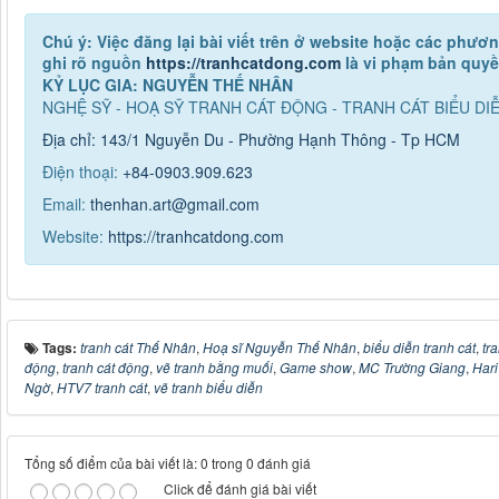
Chú ý: Việc đăng lại bài viết trên ở website hoặc các phư
ghi rõ nguồn
https://tranhcatdong.com
là vi phạm bản quy
KỶ LỤC GIA: NGUYỄN THẾ NHÂN
NGHỆ SỸ - HOẠ SỸ TRANH CÁT ĐỘNG - TRANH CÁT BIỂU DI
Địa chỉ: 143/1 Nguyễn Du - Phường Hạnh Thông - Tp HCM
Điện thoại:
+84-0903.909.623
Email:
thenhan.art@gmail.com
Website:
https://tranhcatdong.com
Tags:
tranh cát Thế Nhân
,
Hoạ sĩ Nguyễn Thế Nhân
,
biểu diễn tranh cát
,
tr
động
,
tranh cát động
,
vẽ tranh bằng muối
,
Game show
,
MC Trường Giang
,
Har
Ngờ
,
HTV7 tranh cát
,
vẽ tranh biểu diễn
Tổng số điểm của bài viết là: 0 trong 0 đánh giá
Click để đánh giá bài viết