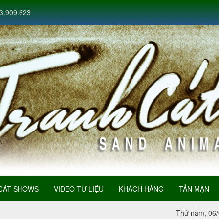
3.909.623
CÁT SHOWS
VIDEO TƯ LIỆU
KHÁCH HÀNG
TẢN MẠN
Thứ năm, 06/