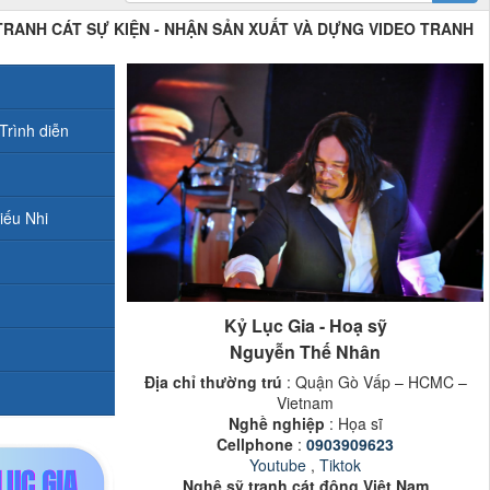
 TRANH CÁT SỰ KIỆN - NHẬN SẢN XUẤT VÀ DỰNG VIDEO TRANH
Trình diễn
iếu Nhi
Kỷ Lục Gia - Hoạ sỹ
Nguyễn Thế Nhân
Địa chỉ thường trú
: Quận Gò Vấp – HCMC –
Vietnam
Nghề nghiệp
: Họa sĩ
Cellphone
:
0903909623
Youtube
,
Tiktok
Nghệ sỹ tranh cát động Việt Nam