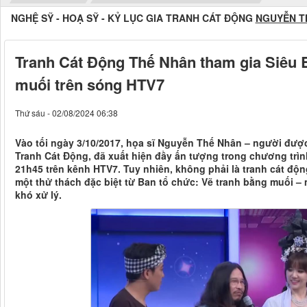
NGHỆ SỸ - HOẠ SỸ - KỶ LỤC GIA TRANH CÁT ĐỘNG
NGUYỄN T
Tranh Cát Động Thế Nhân tham gia Siêu 
muối trên sóng HTV7
Thứ sáu - 02/08/2024 06:38
Vào tối ngày 3/10/2017, họa sĩ Nguyễn Thế Nhân – người được 
Tranh Cát Động, đã xuất hiện đầy ấn tượng trong chương trình
21h45 trên kênh HTV7. Tuy nhiên, không phải là tranh cát độ
một thử thách đặc biệt từ Ban tổ chức: Vẽ tranh bằng muối – 
khó xử lý.