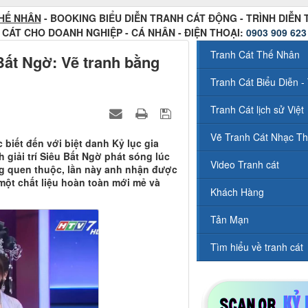
HẾ NHÂN
- BOOKING BIỂU DIỄN TRANH CÁT ĐỘNG - TRÌNH DIỄN
CÁT CHO DOANH NGHIỆP - CÁ NHÂN - ĐIỆN THOẠI:
0903 909 623
Tranh Cát Thế Nhân
Bất Ngờ: Vẽ tranh bằng
Tranh Cát Biểu Diễn - 
Tranh Cát lịch sử Việt
Vẽ Tranh Cát Nhạc Th
biết đến với biệt danh Kỷ lục gia
 giải trí Siêu Bất Ngờ phát sóng lúc
Video Tranh cát
ng quen thuộc, lần này anh nhận được
một chất liệu hoàn toàn mới mẻ và
Khách Hàng
Tản Mạn
Tìm hiểu về tranh cát