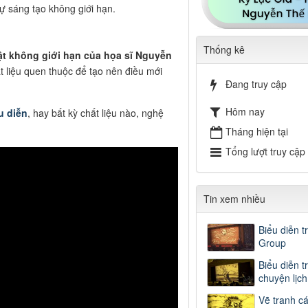
ự sáng tạo không giới hạn.
Thống kê
ật không giới hạn của họa sĩ Nguyễn
t liệu quen thuộc để tạo nên điều mới
Đang truy cập
Hôm nay
u diễn
, hay bất kỳ chất liệu nào, nghệ
Tháng hiện tại
Tổng lượt truy cập
Tin xem nhiều
Biểu diễn t
Group
Biểu diễn t
chuyện lịc
Vẽ tranh c