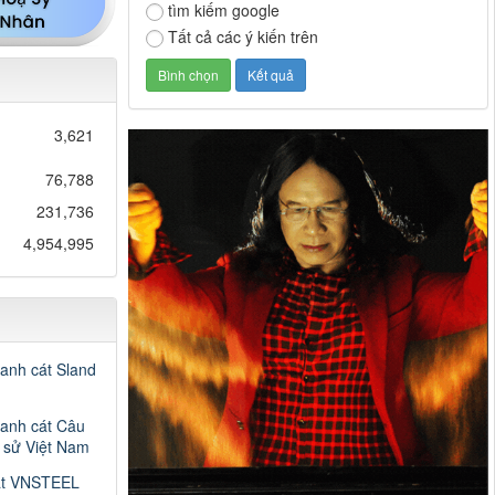
tìm kiếm google
Tất cả các ý kiến trên
3,621
76,788
231,736
4,954,995
ranh cát Sland
ranh cát Câu
h sử Việt Nam
át VNSTEEL