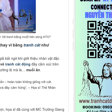
: Vẽ tranh bằng muối trên sóng HTV7
thay vì bằng
tranh cát
như
ả bất ngờ khi giới thiệu nhân vật đặc
n
vẽ
tranh cát động
đầy cảm xúc trên
ường lệ mà là…
muối ăn
.
hiển – hoàn toàn không giống với cát.
t và đầy cảm hứng”, – Họa sĩ Thế Nhân
mịn, họa sĩ đã cùng với MC Trường Giang