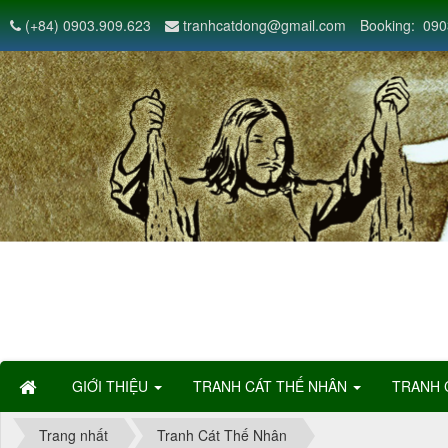
(+84) 0903.909.623
tranhcatdong@gmail.com
Booking: 090
GIỚI THIỆU
TRANH CÁT THẾ NHÂN
TRANH 
Trang nhất
Tranh Cát Thế Nhân