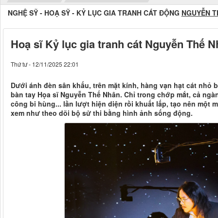
NGHỆ SỸ - HOẠ SỸ - KỶ LỤC GIA TRANH CÁT ĐỘNG
NGUYỄN T
Hoạ sĩ Kỷ lục gia tranh cát Nguyễn Thế N
Thứ tư - 12/11/2025 22:01
Dưới ánh đèn sân khấu, trên mặt kính, hàng vạn hạt cát nhỏ 
bàn tay Họa sĩ Nguyễn Thế Nhân. Chỉ trong chớp mắt, cả ngà
công bi hùng... lần lượt hiện diện rồi khuất lấp, tạo nên một 
xem như theo dõi bộ sử thi bằng hình ảnh sống động.