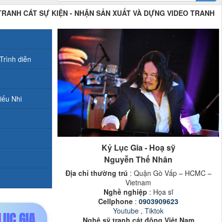
 TRANH CÁT SỰ KIỆN - NHẬN SẢN XUẤT VÀ DỰNG VIDEO TRANH
Trình diễn
iếu Nhi
Kỷ Lục Gia - Hoạ sỹ
Nguyễn Thế Nhân
Địa chỉ thường trú
: Quận Gò Vấp – HCMC –
Vietnam
Nghề nghiệp
: Họa sĩ
Cellphone
:
0903909623
Youtube
,
Tiktok
Nghệ sỹ tranh cát động Việt Nam