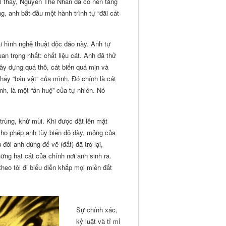
ời thầy, Nguyễn Thế Nhân đã có nền tảng
g, anh bắt đầu một hành trình tự “đãi cát
i hình nghệ thuật độc đáo này. Anh tự
an trọng nhất: chất liệu cát. Anh đã thử
ây dựng quá thô, cát biển quá mịn và
thấy “báu vật” của mình. Đó chính là cát
nh, là một “ân huệ” của tự nhiên. Nó
 trùng, khử mùi. Khi được đặt lên mặt
cho phép anh tùy biến độ dày, mỏng của
ời anh dùng để vẽ (đất) đã trở lại,
hững hạt cát của chính nơi anh sinh ra.
theo tôi đi biểu diễn khắp mọi miền đất
Sự chính xác,
kỷ luật và tỉ mỉ