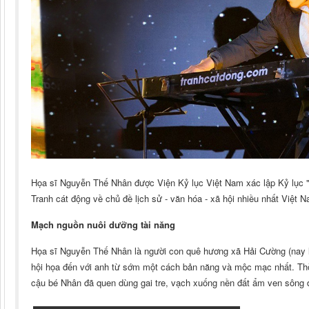
Họa sĩ Nguyễn Thế Nhân được Viện Kỷ lục Việt Nam xác lập Kỷ lục "
Tranh cát động về chủ đề lịch sử - văn hóa - xã hội nhiều nhất Việt N
Mạch nguồn nuôi dưỡng tài năng
Họa sĩ Nguyễn Thế Nhân là người con quê hương xã Hải Cường (nay là
hội họa đến với anh từ sớm một cách bản năng và mộc mạc nhất. Thời t
cậu bé Nhân đã quen dùng gai tre, vạch xuống nền đất ẩm ven sông đ