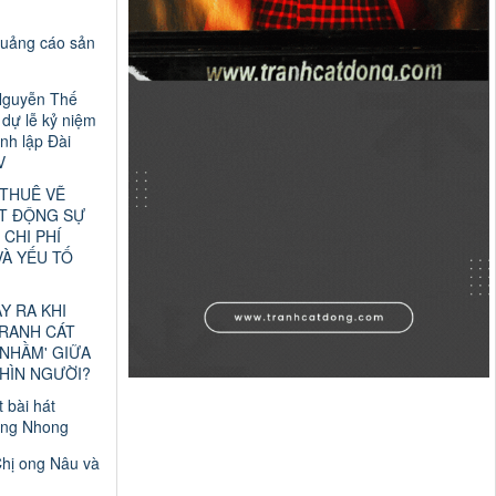
quảng cáo sản
Nguyễn Thế
dự lễ kỷ niệm
nh lập Đài
V
 THUÊ VẼ
T ĐỘNG SỰ
 CHI PHÍ
VÀ YẾU TỐ
ẢY RA KHI
TRANH CÁT
 NHẦM' GIỮA
HÌN NGƯỜI?
t bài hát
ng Nhong
Chị ong Nâu và