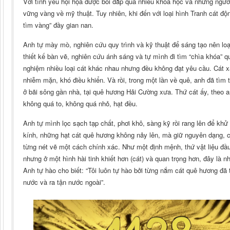
Với tình yêu hội họa được bồi đắp qua nhiều khóa học và những ngư
vững vàng về mỹ thuật. Tuy nhiên, khi đến với loại hình Tranh cát độn
tìm vàng” đầy gian nan.
Anh tự mày mò, nghiên cứu quy trình và kỹ thuật để sáng tạo nên loạ
thiết kế bàn vẽ, nghiên cứu ánh sáng và tự mình đi tìm “chìa khóa” qu
nghiệm nhiều loại cát khác nhau nhưng đều không đạt yêu cầu. Cát x
nhiễm mặn, khó điều khiển. Và rồi, trong một lần về quê, anh đã tìm 
ở bãi sông gần nhà, tại quê hương Hải Cường xưa. Thứ cát ấy, theo a
không quá to, không quá nhỏ, hạt đều.
Anh tự mình lọc sạch tạp chất, phơi khô, sàng kỹ rồi rang lên để khử
kính, những hạt cát quê hương không nảy lên, mà giữ nguyên dạng, 
từng nét vẽ một cách chính xác. Như một định mệnh, thứ vật liệu đầu đ
nhưng ở một hình hài tinh khiết hơn (cát) và quan trọng hơn, đây là n
Anh tự hào cho biết: “Tôi luôn tự hào bởi từng nắm cát quê hương đã 
nước và ra tận nước ngoài”.