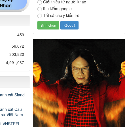
Giới thiệu từ người khác
tìm kiếm google
Tất cả các ý kiến trên
459
56,072
303,820
4,991,037
ranh cát Sland
ranh cát Câu
h sử Việt Nam
át VNSTEEL