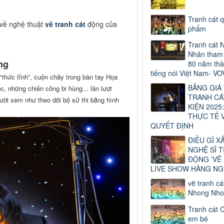
Tranh cát 
 về nghệ thuật
vẽ tranh cát
động của
phẩm
Tranh cát 
Nhân tham 
ng
80 năm thà
tiếng nói Việt Nam- VO
“thức tỉnh”, cuộn chảy trong bàn tay Họa
BẢNG GIÁ
, những chiến công bi hùng... lần lượt
TRANH CÁ
gười xem như theo dõi bộ sử thi bằng hình
KIỆN 2025:
THỰC TẾ 
QUYẾT ĐỊNH
ĐIỀU GÌ X
NGHỆ SĨ 
ĐỘNG 'VẼ
LIVE SHOW HÀNG NG
vẽ tranh cá
Nhong Nho
Tranh cát 
em bé