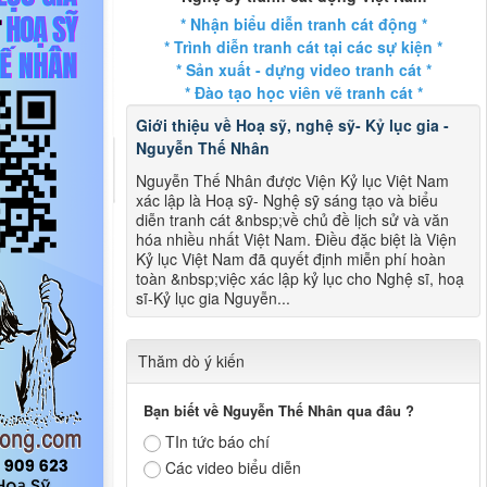
* Nhận biểu diễn tranh cát động *
* Trình diễn tranh cát tại các sự kiện *
* Sản xuất - dựng video tranh cát *
* Đào tạo học viên vẽ tranh cát *
Giới thiệu về Hoạ sỹ, nghệ sỹ- Kỷ lục gia -
Nguyễn Thế Nhân
Nguyễn Thế Nhân được Viện Kỷ lục Việt Nam
xác lập là Hoạ sỹ- Nghệ sỹ sáng tạo và biểu
diễn tranh cát &nbsp;về chủ đề lịch sử và văn
hóa nhiều nhất Việt Nam. Điều đặc biệt là Viện
Kỷ lục Việt Nam đã quyết định miễn phí hoàn
toàn &nbsp;việc xác lập kỷ lục cho Nghệ sĩ, hoạ
sĩ-Kỷ lục gia Nguyễn...
Thăm dò ý kiến
Bạn biết về Nguyễn Thế Nhân qua đâu ?
TIn tức báo chí
Các video biểu diễn