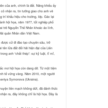
tiên của anh, chính là đất. Năng khiếu ấy
cô nhận ra, tin tưởng giao cho anh vẽ
g trí khẩu hiệu cho trường, lớp. Gác lại
nh hội họa, năm 1977, tốt nghiệp phổ
rai trẻ Nguyễn Thế Nhân khoác áo lính,
Hải quân Nhân dân Việt Nam.
được cử đi đào tạo chuyên sâu, trở
 tên lửa đất đối hải hiện đại của Liên
ong anh “chất thép”: sự kỷ luật, tỉ mỉ,
ấc mơ hội họa còn dang dở. Từ một tiệm
kinh tế vững vàng. Năm 2010, một người
Kseniya Symonova (Ukraina).
chuyện liền mạch không dứt, đã đánh thức
nhận ra, đây không chỉ là hội họa. Đây là