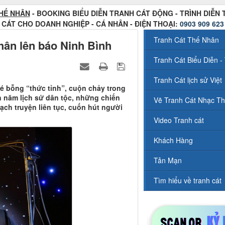
HẾ NHÂN
- BOOKING BIỂU DIỄN TRANH CÁT ĐỘNG - TRÌNH DIỄN
CÁT CHO DOANH NGHIỆP - CÁ NHÂN - ĐIỆN THOẠI:
0903 909 623
Tranh Cát Thế Nhân
hân lên báo Ninh Bình
Tranh Cát Biểu Diễn - 
Tranh Cát lịch sử Việt
bé bỗng “thức tỉnh”, cuộn chảy trong
n năm lịch sử dân tộc, những chiến
Vẽ Tranh Cát Nhạc Th
mạch truyện liên tục, cuốn hút người
Video Tranh cát
Khách Hàng
Tản Mạn
Tìm hiểu về tranh cát