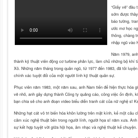
“Giấy vẽ” đầu 
sớm được thầy 
báo tường, tran
ước mơ học ngà
thông, chàng t
nhập ngũ vào 
Năm 1979, anh 
thành kỹ thuật viên động cơ turbine phản lực, làm chủ những bộ khí tài
Xô. Những năm tháng trong quân ngũ, từ 1977 đến 1983, đã tôi luyện tr
chính xác tuyệt đối của một người lính kỹ thuật quân sự.
Phục viên năm 1983, một năm sau, anh Nam tiến để hiện thực hóa gi
vẽ nhỏ, anh gây dựng thành Công ty quảng cáo, công việc ổn định, 
bạn chia sẻ cho anh đoạn video biểu diễn tranh cát của nữ nghệ sĩ 
Những hạt cát vô tri biến hóa khôn lường trên mặt kính, kể một câu 
cảm xúc nghệ thuật bên trong người lính, người họa sĩ năm xưa. Anh 
sự kết hợp tuyệt vời giữa hội họa, âm nhạc và nghệ thuật kể chuyện.